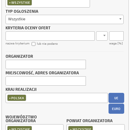
×
WSZYSTKIE
TYP OGŁOSZENIA
Wszystkie
KRYTERIA OCENY OFERT
nazwa kryterium
waga [%]
lub nie podano
ORGANIZATOR
MIEJSCOWOŚĆ, ADRES ORGANIZATORA
KRAJ REALIZACJI
×
UE
POLSKA
EURO
WOJEWÓDZTWO
ORGANIZATORA
POWIAT ORGANIZATORA
×
×
WSZYSTKIE
WSZYSTKIE