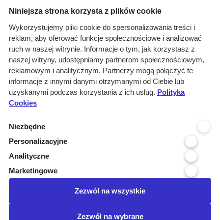
Menu
Niniejsza strona korzysta z plików cookie
O nas
Wykorzystujemy pliki cookie do spersonalizowania treści i
reklam, aby oferować funkcje społecznościowe i analizować
Rozwiązania
ruch w naszej witrynie. Informacje o tym, jak korzystasz z
Monitoring
naszej witryny, udostępniamy partnerom społecznościowym,
przetargów
reklamowym i analitycznym. Partnerzy mogą połączyć te
informacje z innymi danymi otrzymanymi od Ciebie lub
Raporty
uzyskanymi podczas korzystania z ich usług.
Polityka
przetargowe
Cookies
Ustawienia cookies
Niezbędne
Kontakt
Personalizacyjne
Kontakt
Analityczne
Infolinia 800 800 707
Marketingowe
kontakt@pressinfo.pl
Zezwól na wszystkie
Dołącz do nas
Zezwól na wybrane