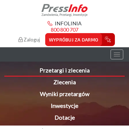
INFOLINIA
800 800 707
Zaloguj
WYPRÓBUJ ZA DARMO
Toggl
naviga
Przetargi i zlecenia
Zlecenia
Wyniki przetargów
Inwestycje
Dotacje