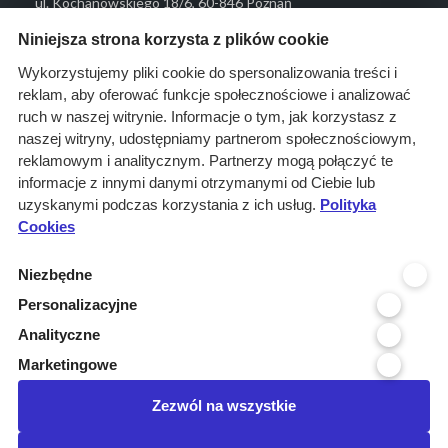
ul. Kochanowskiego 18/6, 60-846 Poznań
Menu
Niniejsza strona korzysta z plików cookie
O nas
Wykorzystujemy pliki cookie do spersonalizowania treści i
reklam, aby oferować funkcje społecznościowe i analizować
Rozwiązania
ruch w naszej witrynie. Informacje o tym, jak korzystasz z
Monitoring
naszej witryny, udostępniamy partnerom społecznościowym,
przetargów
reklamowym i analitycznym. Partnerzy mogą połączyć te
informacje z innymi danymi otrzymanymi od Ciebie lub
Raporty
uzyskanymi podczas korzystania z ich usług.
Polityka
przetargowe
Cookies
Ustawienia cookies
Niezbędne
Kontakt
Personalizacyjne
Kontakt
Analityczne
Infolinia 800 800 707
Marketingowe
kontakt@pressinfo.pl
Zezwól na wszystkie
Dołącz do nas