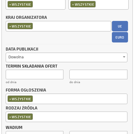
×
×
WSZYSTKIE
WSZYSTKIE
KRAJ ORGANIZATORA
×
UE
WSZYSTKIE
EURO
DATA PUBLIKACJI
Dowolna
TERMIN SKŁADANIA OFERT
od dnia
do dnia
FORMA OGŁOSZENIA
×
WSZYSTKIE
RODZAJ ŹRÓDŁA
×
WSZYSTKIE
WADIUM