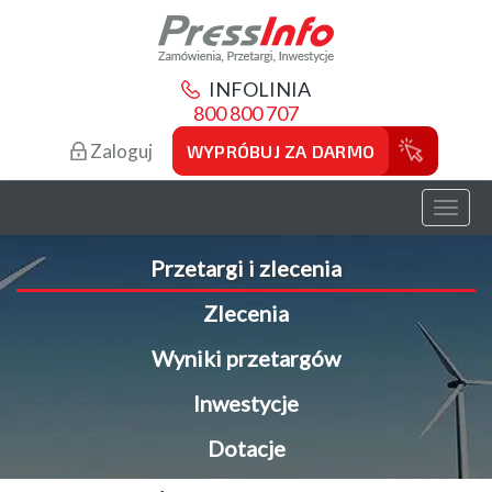
INFOLINIA
800 800 707
Zaloguj
WYPRÓBUJ ZA DARMO
Toggl
naviga
Przetargi i zlecenia
Zlecenia
Wyniki przetargów
Inwestycje
Dotacje