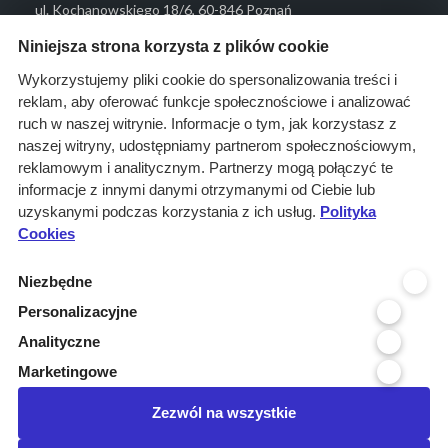
ul. Kochanowskiego 18/6, 60-846 Poznań
Menu
Niniejsza strona korzysta z plików cookie
O nas
Wykorzystujemy pliki cookie do spersonalizowania treści i
reklam, aby oferować funkcje społecznościowe i analizować
Rozwiązania
ruch w naszej witrynie. Informacje o tym, jak korzystasz z
Monitoring
naszej witryny, udostępniamy partnerom społecznościowym,
przetargów
reklamowym i analitycznym. Partnerzy mogą połączyć te
informacje z innymi danymi otrzymanymi od Ciebie lub
Raporty
uzyskanymi podczas korzystania z ich usług.
Polityka
przetargowe
Cookies
Ustawienia cookies
Niezbędne
Kontakt
Personalizacyjne
Kontakt
Analityczne
Infolinia 800 800 707
Marketingowe
kontakt@pressinfo.pl
Zezwól na wszystkie
Dołącz do nas