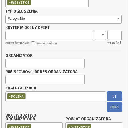
×
WSZYSTKIE
TYP OGŁOSZENIA
Wszystkie
KRYTERIA OCENY OFERT
nazwa kryterium
waga [%]
lub nie podano
ORGANIZATOR
MIEJSCOWOŚĆ, ADRES ORGANIZATORA
KRAJ REALIZACJI
×
UE
POLSKA
EURO
WOJEWÓDZTWO
ORGANIZATORA
POWIAT ORGANIZATORA
×
×
WSZYSTKIE
WSZYSTKIE