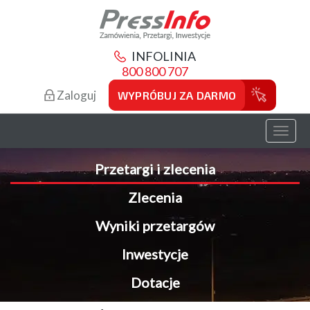
INFOLINIA
800 800 707
Zaloguj
WYPRÓBUJ ZA DARMO
Toggl
naviga
Przetargi i zlecenia
Zlecenia
Wyniki przetargów
Inwestycje
Dotacje