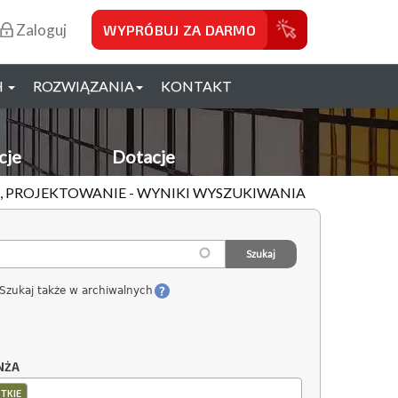
Zaloguj
WYPRÓBUJ ZA DARMO
H
ROZWIĄZANIA
KONTAKT
cje
Dotacje
A, PROJEKTOWANIE - WYNIKI WYSZUKIWANIA
Szukaj także w archiwalnych
NŻA
TKIE