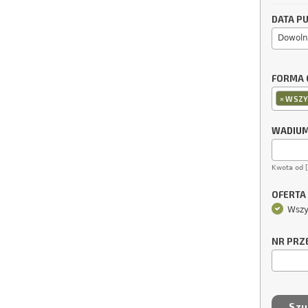
DATA PU
Dowoln
FORMA 
×
WSZY
WADIU
Kwota od 
OFERTA
Wszy
NR PRZ