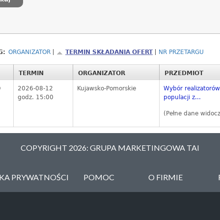
G:
ORGANIZATOR
TERMIN SKŁADANIA OFERT
NR PRZETARGU
TERMIN
ORGANIZATOR
PRZEDMIOT
0
2026-08-12
Kujawsko-Pomorskie
Wybór realizatoró
godz. 15:00
populacji z...
(Pełne dane widoc
COPYRIGHT 2026: GRUPA MARKETINGOWA TAI
YKA PRYWATNOŚCI
POMOC
O FIRMIE