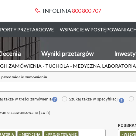
INFOLINIA
800 800 707
PORTY PRZETARGOWE
WSPARCIE W POSTĘPOWANIAC
lecenia
Wyniki przetargów
Inwesty
GI I ZAMÓWIENIA - TUCHOLA - MEDYCZNA, LABORATORI
 przedmiocie zamówienia
aj także w treści zamówienia
Szukaj także w specyfikacji
wanie zaawansowane [zwiń]
A
PODBRA
×
×
×
RATORIA
MEDYCZNA
PROJEKTOWANIE
WSZYS