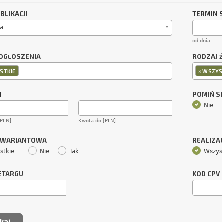
BLIKACJI
TERMIN 
a
od dnia
OGŁOSZENIA
RODZAJ 
×
STKIE
WSZYS
M
POMIŃ 
Nie
[PLN]
Kwota do [PLN]
 WARIANTOWA
REALIZA
stkie
Nie
Tak
Wszys
ETARGU
KOD CPV