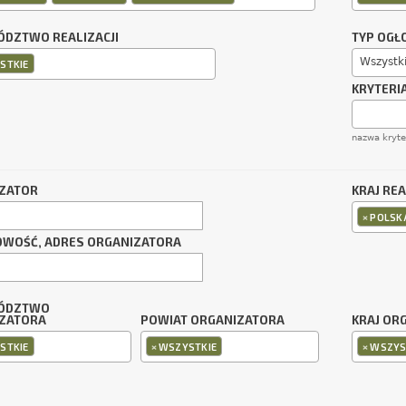
DZTWO REALIZACJI
TYP OGŁ
Wszystk
STKIE
KRYTERI
nazwa kryt
ZATOR
KRAJ REA
×
POLSK
OWOŚĆ, ADRES ORGANIZATORA
ÓDZTWO
ZATORA
POWIAT ORGANIZATORA
KRAJ OR
×
×
STKIE
WSZYSTKIE
WSZYS