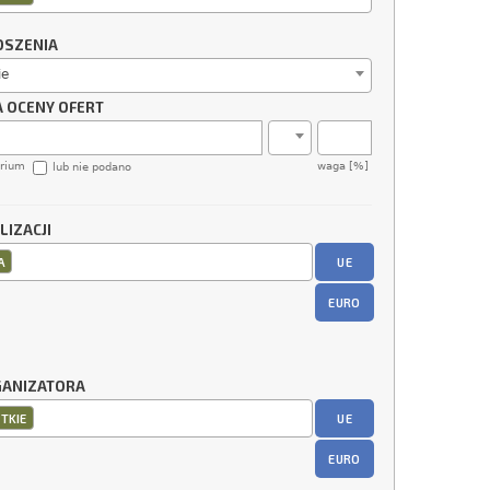
OSZENIA
ie
A OCENY OFERT
erium
waga [%]
lub nie podano
LIZACJI
UE
A
EURO
GANIZATORA
UE
TKIE
EURO