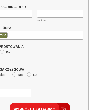
SKŁADANIA OFERT
do dnia
ŹRÓDŁA
TKIE
SPROSTOWANIA
Tak
CJA CZĘŚCIOWA
tkie
Nie
Tak
WYPRÓBUJ ZA DARMO