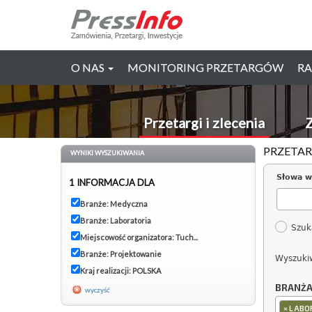
O NAS
MONITORING PRZETARGÓW
RA
Przetargi i zlecenia
Z
PRZETAR
WYNIKI WYSZUKIWANIA
Słowa w
1 INFORMACJA DLA
Branże: Medyczna
Branże: Laboratoria
Szuk
Miejscowość organizatora: Tuch...
Branże: Projektowanie
Wyszuki
Kraj realizacji: POLSKA
BRANŻ
wyczyść
×
LABO