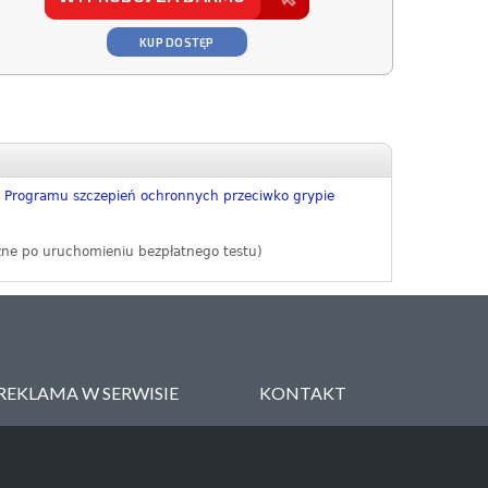
KUP DOSTĘP
w Programu szczepień ochronnych przeciwko grypie
zne po uruchomieniu bezpłatnego testu)
REKLAMA W SERWISIE
KONTAKT