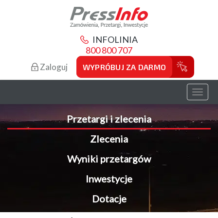
INFOLINIA
800 800 707
Zaloguj
WYPRÓBUJ ZA DARMO
Toggl
naviga
Przetargi i zlecenia
Zlecenia
Wyniki przetargów
Inwestycje
Dotacje