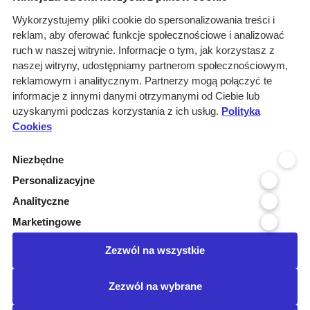
O nas
Wykorzystujemy pliki cookie do spersonalizowania treści i
reklam, aby oferować funkcje społecznościowe i analizować
Rozwiązania
ruch w naszej witrynie. Informacje o tym, jak korzystasz z
Monitoring
naszej witryny, udostępniamy partnerom społecznościowym,
przetargów
reklamowym i analitycznym. Partnerzy mogą połączyć te
informacje z innymi danymi otrzymanymi od Ciebie lub
Raporty
uzyskanymi podczas korzystania z ich usług.
Polityka
przetargowe
Cookies
Ustawienia cookies
Niezbędne
Kontakt
Personalizacyjne
Kontakt
Analityczne
Infolinia 800 800 707
Marketingowe
kontakt@pressinfo.pl
Zezwól na wszystkie
Dołącz do nas
Zezwól na wybrane