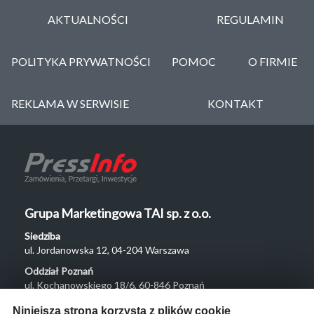
AKTUALNOŚCI
REGULAMIN
POLITYKA PRYWATNOŚCI
POMOC
O FIRMIE
REKLAMA W SERWISIE
KONTAKT
Grupa Marketingowa TAI sp. z o.o.
Siedziba
ul. Jordanowska 12, 04-204 Warszawa
Oddział Poznań
ul. Kochanowskiego 18/6, 60-846 Poznań
Menu
Niniejsza strona korzysta z plików cookie