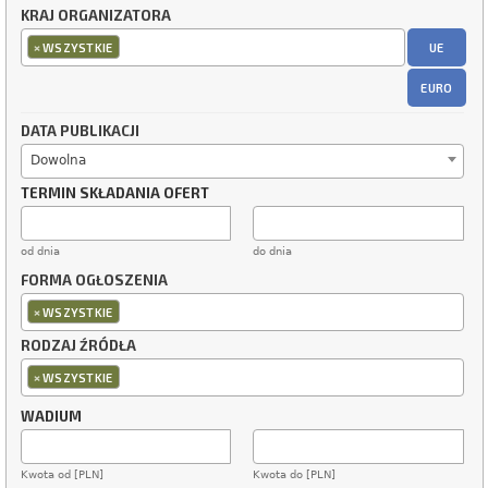
KRAJ ORGANIZATORA
×
UE
WSZYSTKIE
EURO
DATA PUBLIKACJI
Dowolna
TERMIN SKŁADANIA OFERT
od dnia
do dnia
FORMA OGŁOSZENIA
×
WSZYSTKIE
RODZAJ ŹRÓDŁA
×
WSZYSTKIE
WADIUM
Kwota od [PLN]
Kwota do [PLN]