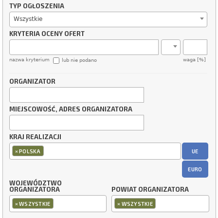
TYP OGŁOSZENIA
Wszystkie
KRYTERIA OCENY OFERT
nazwa kryterium
waga [%]
lub nie podano
ORGANIZATOR
MIEJSCOWOŚĆ, ADRES ORGANIZATORA
KRAJ REALIZACJI
×
UE
POLSKA
EURO
WOJEWÓDZTWO
ORGANIZATORA
POWIAT ORGANIZATORA
×
×
WSZYSTKIE
WSZYSTKIE