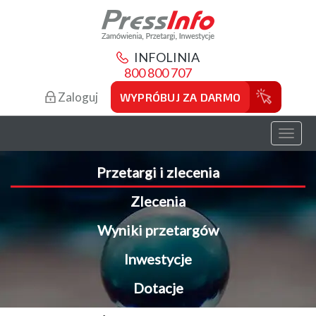
INFOLINIA
800 800 707
Zaloguj
WYPRÓBUJ ZA DARMO
Toggl
naviga
Przetargi i zlecenia
Zlecenia
Wyniki przetargów
Inwestycje
Dotacje