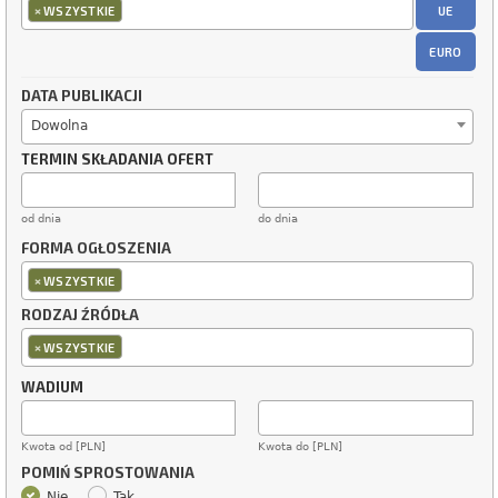
×
UE
WSZYSTKIE
EURO
DATA PUBLIKACJI
Dowolna
TERMIN SKŁADANIA OFERT
od dnia
do dnia
FORMA OGŁOSZENIA
×
WSZYSTKIE
RODZAJ ŹRÓDŁA
×
WSZYSTKIE
WADIUM
Kwota od [PLN]
Kwota do [PLN]
POMIŃ SPROSTOWANIA
Nie
Tak