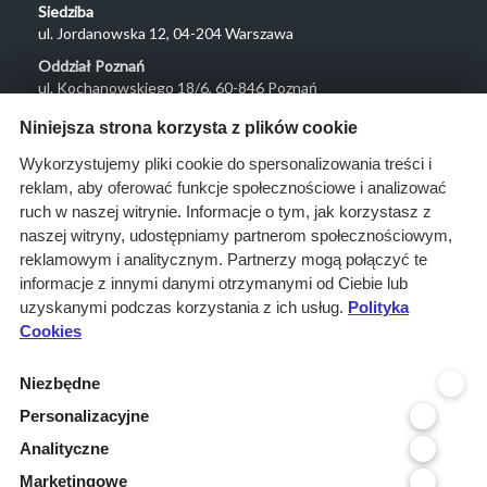
Siedziba
ul. Jordanowska 12, 04-204 Warszawa
Oddział Poznań
ul. Kochanowskiego 18/6, 60-846 Poznań
Menu
Niniejsza strona korzysta z plików cookie
O nas
Wykorzystujemy pliki cookie do spersonalizowania treści i
reklam, aby oferować funkcje społecznościowe i analizować
Rozwiązania
ruch w naszej witrynie. Informacje o tym, jak korzystasz z
Monitoring
naszej witryny, udostępniamy partnerom społecznościowym,
przetargów
reklamowym i analitycznym. Partnerzy mogą połączyć te
informacje z innymi danymi otrzymanymi od Ciebie lub
Raporty
uzyskanymi podczas korzystania z ich usług.
Polityka
przetargowe
Cookies
Ustawienia cookies
Niezbędne
Kontakt
Personalizacyjne
Kontakt
Analityczne
Infolinia 800 800 707
Marketingowe