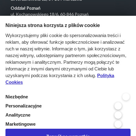
Oddział Poznań
ul. Kochanowskiego 18/6, 60-846 Poznań
Menu
Niniejsza strona korzysta z plików cookie
O nas
Wykorzystujemy pliki cookie do spersonalizowania treści i
reklam, aby oferować funkcje społecznościowe i analizować
Rozwiązania
ruch w naszej witrynie. Informacje o tym, jak korzystasz z
Monitoring
naszej witryny, udostępniamy partnerom społecznościowym,
przetargów
reklamowym i analitycznym. Partnerzy mogą połączyć te
informacje z innymi danymi otrzymanymi od Ciebie lub
Raporty
uzyskanymi podczas korzystania z ich usług.
Polityka
przetargowe
Cookies
Ustawienia cookies
Niezbędne
Kontakt
Personalizacyjne
Kontakt
Analityczne
Infolinia 800 800 707
Marketingowe
kontakt@pressinfo.pl