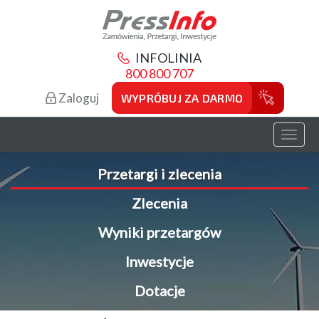
INFOLINIA
800 800 707
Zaloguj
WYPRÓBUJ ZA DARMO
Toggl
naviga
Przetargi i zlecenia
Zlecenia
Wyniki przetargów
Inwestycje
Dotacje