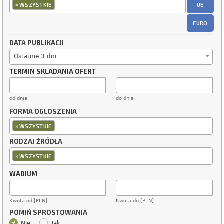
×
UE
WSZYSTKIE
EURO
DATA PUBLIKACJI
Ostatnie 3 dni
TERMIN SKŁADANIA OFERT
od dnia
do dnia
FORMA OGŁOSZENIA
×
WSZYSTKIE
RODZAJ ŹRÓDŁA
×
WSZYSTKIE
WADIUM
Kwota od [PLN]
Kwota do [PLN]
POMIŃ SPROSTOWANIA
Nie
Tak