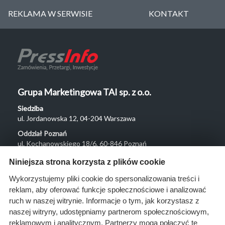
REKLAMA W SERWISIE
KONTAKT
Grupa Marketingowa TAI sp. z o.o.
Siedziba
ul. Jordanowska 12, 04-204 Warszawa
Oddział Poznań
ul. Kochanowskiego 18/6, 60-846 Poznań
Menu
Niniejsza strona korzysta z plików cookie
O nas
Wykorzystujemy pliki cookie do spersonalizowania treści i
reklam, aby oferować funkcje społecznościowe i analizować
Rozwiązania
ruch w naszej witrynie. Informacje o tym, jak korzystasz z
Monitoring
naszej witryny, udostępniamy partnerom społecznościowym,
przetargów
reklamowym i analitycznym. Partnerzy mogą połączyć te