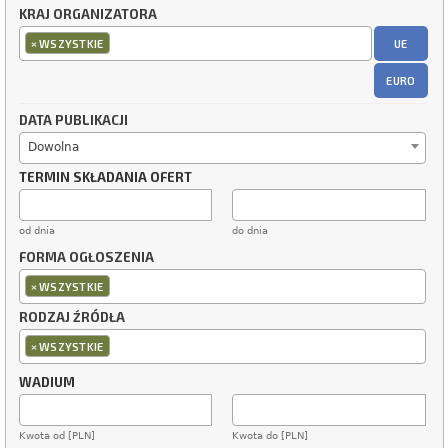
KRAJ ORGANIZATORA
×
UE
WSZYSTKIE
EURO
DATA PUBLIKACJI
Dowolna
TERMIN SKŁADANIA OFERT
od dnia
do dnia
FORMA OGŁOSZENIA
×
WSZYSTKIE
RODZAJ ŹRÓDŁA
×
WSZYSTKIE
WADIUM
Kwota od [PLN]
Kwota do [PLN]