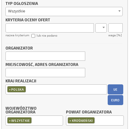
TYP OGŁOSZENIA
Wszystkie
KRYTERIA OCENY OFERT
nazwa kryterium
waga [%]
lub nie podano
ORGANIZATOR
MIEJSCOWOŚĆ, ADRES ORGANIZATORA
KRAJ REALIZACJI
×
UE
POLSKA
EURO
WOJEWÓDZTWO
ORGANIZATORA
POWIAT ORGANIZATORA
×
×
WSZYSTKIE
KROŚNIEŃSKI