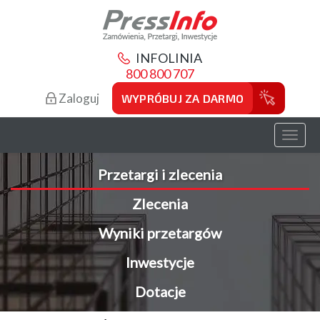
INFOLINIA
800 800 707
Zaloguj
WYPRÓBUJ ZA DARMO
Toggl
naviga
Przetargi i zlecenia
Zlecenia
Wyniki przetargów
Inwestycje
Dotacje