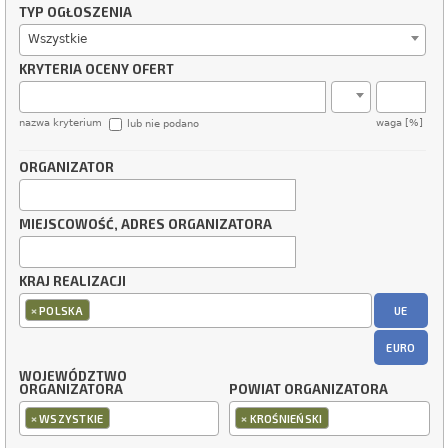
TYP OGŁOSZENIA
Wszystkie
KRYTERIA OCENY OFERT
nazwa kryterium
waga [%]
lub nie podano
ORGANIZATOR
MIEJSCOWOŚĆ, ADRES ORGANIZATORA
KRAJ REALIZACJI
×
UE
POLSKA
EURO
WOJEWÓDZTWO
ORGANIZATORA
POWIAT ORGANIZATORA
×
×
WSZYSTKIE
KROŚNIEŃSKI