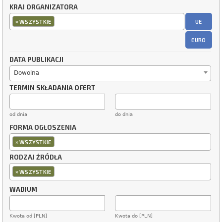
KRAJ ORGANIZATORA
×
UE
WSZYSTKIE
EURO
DATA PUBLIKACJI
Dowolna
TERMIN SKŁADANIA OFERT
od dnia
do dnia
FORMA OGŁOSZENIA
×
WSZYSTKIE
RODZAJ ŹRÓDŁA
×
WSZYSTKIE
WADIUM
Kwota od [PLN]
Kwota do [PLN]