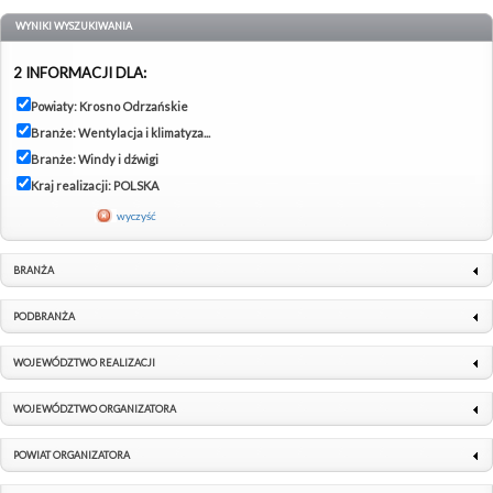
WYNIKI WYSZUKIWANIA
2 INFORMACJI DLA:
Powiaty: Krosno Odrzańskie
Branże: Wentylacja i klimatyza...
Branże: Windy i dźwigi
Kraj realizacji: POLSKA
wyczyść
BRANŻA
PODBRANŻA
WOJEWÓDZTWO REALIZACJI
WOJEWÓDZTWO ORGANIZATORA
POWIAT ORGANIZATORA