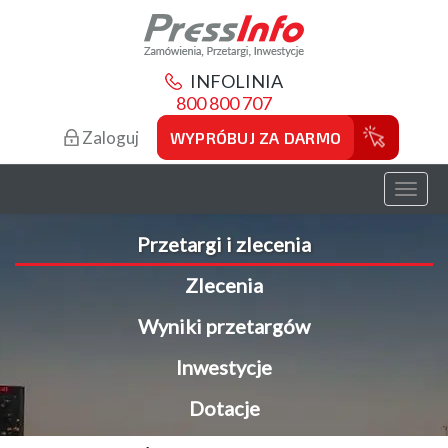
INFOLINIA
800 800 707
Zaloguj
WYPRÓBUJ ZA DARMO
Toggl
naviga
Przetargi i zlecenia
Zlecenia
Wyniki przetargów
Inwestycje
Dotacje