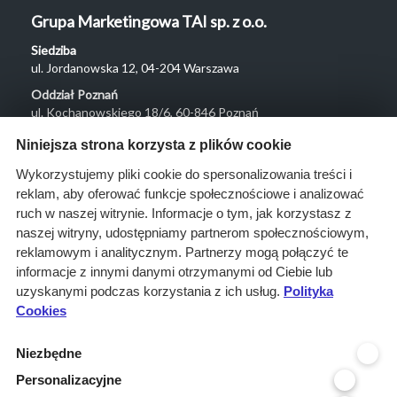
Grupa Marketingowa TAI sp. z o.o.
Siedziba
ul. Jordanowska 12, 04-204 Warszawa
Oddział Poznań
ul. Kochanowskiego 18/6, 60-846 Poznań
Menu
Niniejsza strona korzysta z plików cookie
O nas
Wykorzystujemy pliki cookie do spersonalizowania treści i
reklam, aby oferować funkcje społecznościowe i analizować
Rozwiązania
ruch w naszej witrynie. Informacje o tym, jak korzystasz z
Monitoring
naszej witryny, udostępniamy partnerom społecznościowym,
przetargów
reklamowym i analitycznym. Partnerzy mogą połączyć te
informacje z innymi danymi otrzymanymi od Ciebie lub
Raporty
uzyskanymi podczas korzystania z ich usług.
Polityka
przetargowe
Cookies
Ustawienia cookies
Niezbędne
Kontakt
Personalizacyjne