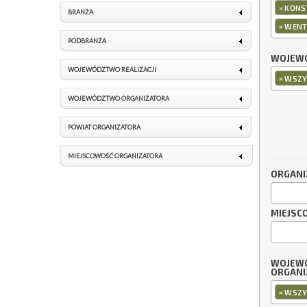
×
KONS
BRANŻA
×
WENT
PODBRANŻA
WOJEWÓ
WOJEWÓDZTWO REALIZACJI
×
WSZY
WOJEWÓDZTWO ORGANIZATORA
POWIAT ORGANIZATORA
MIEJSCOWOŚĆ ORGANIZATORA
ORGANI
MIEJSC
WOJEW
ORGANI
×
WSZY