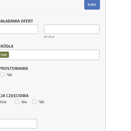
EURO
SKŁADANIA OFERT
do dnia
ŹRÓDŁA
TKIE
SPROSTOWANIA
Tak
CJA CZĘŚCIOWA
tkie
Nie
Tak