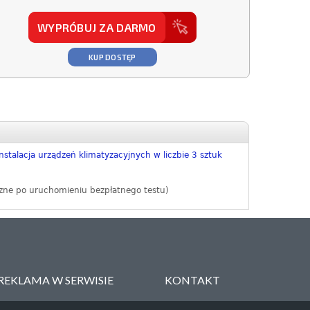
WYPRÓBUJ ZA DARMO
KUP DOSTĘP
nstalacja urządzeń klimatyzacyjnych w liczbie 3 sztuk
zne po uruchomieniu bezpłatnego testu)
REKLAMA W SERWISIE
KONTAKT