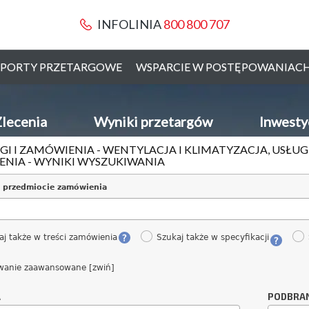
INFOLINIA
800 800 707
PORTY PRZETARGOWE
WSPARCIE W POSTĘPOWANIAC
lecenia
Wyniki przetargów
Inwesty
GI I ZAMÓWIENIA - WENTYLACJA I KLIMATYZACJA, USŁU
NIA - WYNIKI WYSZUKIWANIA
 przedmiocie zamówienia
aj także w treści zamówienia
Szukaj także w specyfikacji
wanie zaawansowane [zwiń]
A
PODBRA