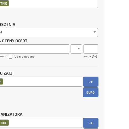
TKIE
OSZENIA
ie
A OCENY OFERT
erium
waga [%]
lub nie podano
LIZACJI
UE
A
EURO
GANIZATORA
UE
TKIE