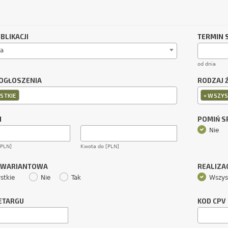
BLIKACJI
TERMIN 
a
od dnia
OGŁOSZENIA
RODZAJ 
×
STKIE
WSZYS
M
POMIŃ 
Nie
[PLN]
Kwota do [PLN]
 WARIANTOWA
REALIZA
stkie
Nie
Tak
Wszys
ETARGU
KOD CPV