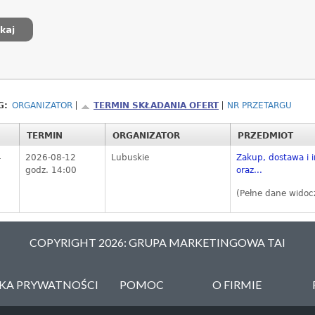
G:
ORGANIZATOR
TERMIN SKŁADANIA OFERT
NR PRZETARGU
TERMIN
ORGANIZATOR
PRZEDMIOT
4
2026-08-12
Lubuskie
Zakup, dostawa i i
godz. 14:00
oraz...
(Pełne dane widoc
COPYRIGHT 2026: GRUPA MARKETINGOWA TAI
YKA PRYWATNOŚCI
POMOC
O FIRMIE