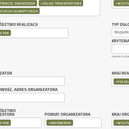
×
×
TRUKCJE, OGRODZENIA
USŁUGI TRANSPORTOWE
WSZYS
YLACJA I KLIMATYZACJA
DZTWO REALIZACJI
TYP OGŁ
Wszystk
STKIE
KRYTERI
nazwa kryt
ZATOR
KRAJ REA
×
POLSK
OWOŚĆ, ADRES ORGANIZATORA
ÓDZTWO
ZATORA
POWIAT ORGANIZATORA
KRAJ OR
×
×
STKIE
KROŚNIEŃSKI
WSZYS