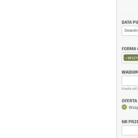
DATA PU
Dowoln
FORMA 
×
WSZY
WADIU
Kwota od 
OFERTA
Wszy
NR PRZ