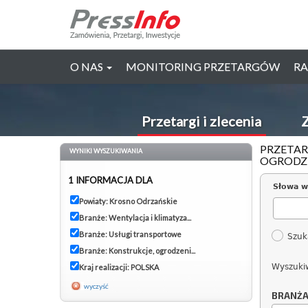
O NAS
MONITORING PRZETARGÓW
RA
Przetargi i zlecenia
Z
PRZETAR
WYNIKI WYSZUKIWANIA
OGRODZE
1 INFORMACJA DLA
Słowa w
Powiaty: Krosno Odrzańskie
Branże: Wentylacja i klimatyza...
Branże: Usługi transportowe
Szuk
Branże: Konstrukcje, ogrodzeni...
Wyszuki
Kraj realizacji: POLSKA
wyczyść
BRANŻ