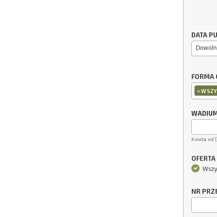
DATA PU
Dowoln
FORMA 
×
WSZY
WADIU
Kwota od 
OFERTA
Wszy
NR PRZ