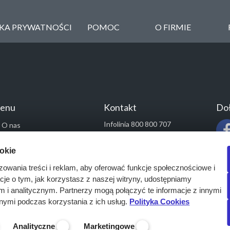
YKA PRYWATNOŚCI
POMOC
O FIRMIE
enu
Kontakt
Doł
Infolinia 800 800 707
O nas
kontakt@pressinfo.pl
Rozwiązania
ookie
Monitoring przetargów
zowania treści i reklam, aby oferować funkcje społecznościowe i
Raporty przetargowe
acje o tym, jak korzystasz z naszej witryny, udostępniamy
Ustawienia cookies
i analitycznym. Partnerzy mogą połączyć te informacje z innymi
Kontakt
nymi podczas korzystania z ich usług.
Polityka Cookies
Analityczne
Marketingowe