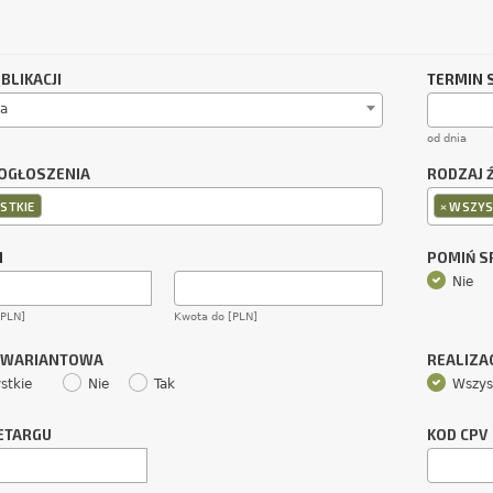
BLIKACJI
TERMIN 
a
od dnia
OGŁOSZENIA
RODZAJ 
×
STKIE
WSZYS
M
POMIŃ 
Nie
[PLN]
Kwota do [PLN]
 WARIANTOWA
REALIZA
stkie
Nie
Tak
Wszys
ETARGU
KOD CPV