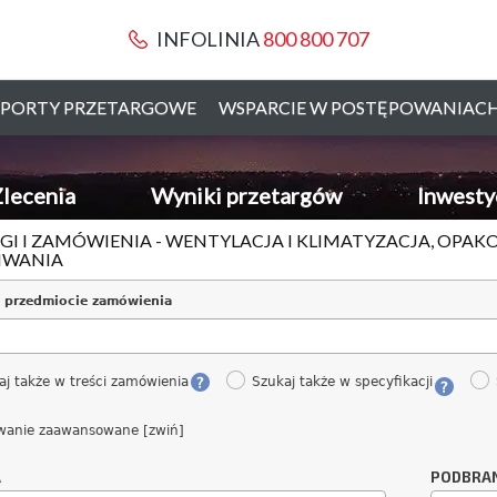
INFOLINIA
800 800 707
PORTY PRZETARGOWE
WSPARCIE W POSTĘPOWANIAC
lecenia
Wyniki przetargów
Inwesty
GI I ZAMÓWIENIA - WENTYLACJA I KLIMATYZACJA, OPAK
IWANIA
 przedmiocie zamówienia
aj także w treści zamówienia
Szukaj także w specyfikacji
wanie zaawansowane [zwiń]
A
PODBRA