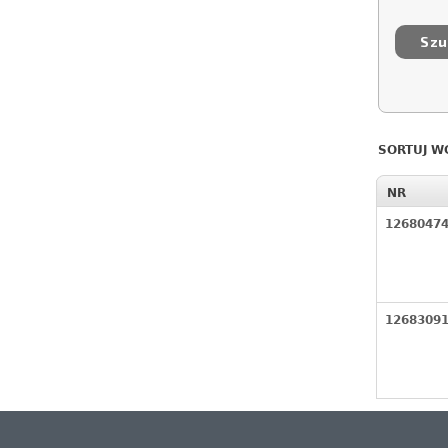
SORTUJ W
NR
1268047
1268309