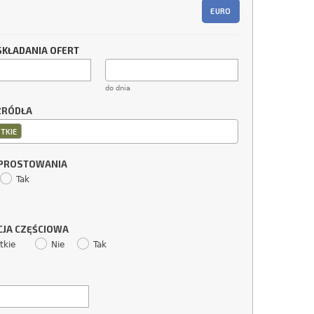
EURO
SKŁADANIA OFERT
do dnia
ŹRÓDŁA
TKIE
SPROSTOWANIA
Tak
CJA CZĘŚCIOWA
tkie
Nie
Tak