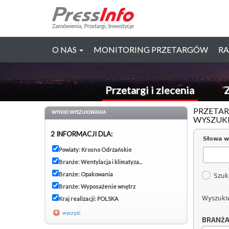
O NAS
MONITORING PRZETARGÓW
RA
Przetargi i zlecenia
Z
PRZETAR
WYNIKI WYSZUKIWANIA
WYSZUK
2 INFORMACJI DLA:
Słowa w
Powiaty: Krosno Odrzańskie
Branże: Wentylacja i klimatyza...
Branże: Opakowania
Szuk
Branże: Wyposażenie wnętrz
Wyszuki
Kraj realizacji: POLSKA
wyczyść
BRANŻ