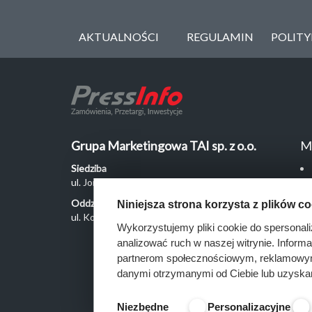
AKTUALNOŚCI
REGULAMIN
POLIT
Grupa Marketingowa TAI sp. z o.o.
M
Siedziba
ul. Jordanowska 12, 04-204 Warszawa
Oddział Poznań
Niniejsza strona korzysta z plików c
ul. Kochanowskiego 18/6, 60-846 Poznań
Wykorzystujemy pliki cookie do spersonali
analizować ruch w naszej witrynie. Inform
partnerom społecznościowym, reklamowym 
danymi otrzymanymi od Ciebie lub uzyska
Niezbędne
Personalizacyjne