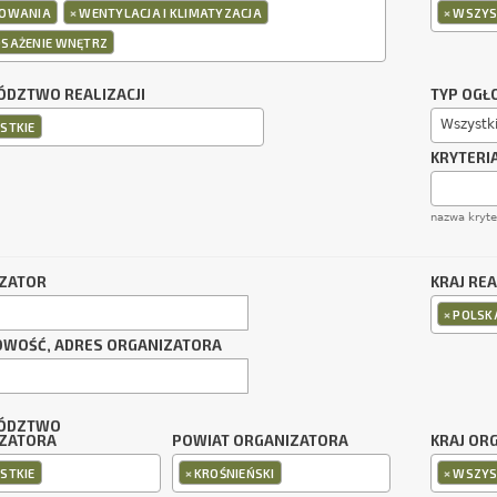
×
×
OWANIA
WENTYLACJA I KLIMATYZACJA
WSZYS
SAŻENIE WNĘTRZ
DZTWO REALIZACJI
TYP OGŁ
Wszystk
STKIE
KRYTERI
nazwa kryt
ZATOR
KRAJ REA
×
POLSK
OWOŚĆ, ADRES ORGANIZATORA
ÓDZTWO
ZATORA
POWIAT ORGANIZATORA
KRAJ OR
×
×
STKIE
KROŚNIEŃSKI
WSZYS