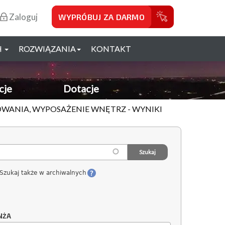
Zaloguj
WYPRÓBUJ ZA DARMO
H
ROZWIĄZANIA
KONTAKT
cje
Dotacje
OWANIA, WYPOSAŻENIE WNĘTRZ - WYNIKI
Szukaj także w archiwalnych
NŻA