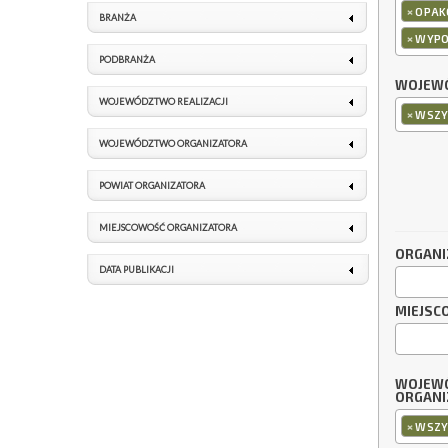
×
OPAK
BRANŻA
×
WYPO
PODBRANŻA
WOJEWÓ
WOJEWÓDZTWO REALIZACJI
×
WSZY
WOJEWÓDZTWO ORGANIZATORA
POWIAT ORGANIZATORA
MIEJSCOWOŚĆ ORGANIZATORA
ORGANI
DATA PUBLIKACJI
MIEJSC
WOJEW
ORGANI
×
WSZY