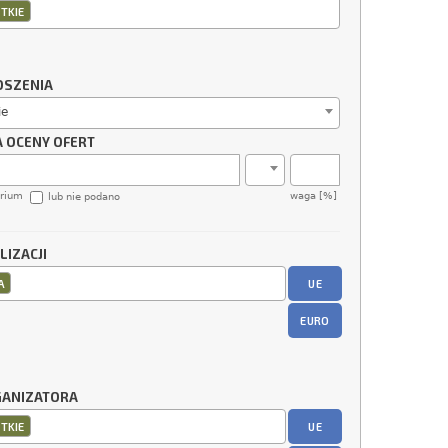
TKIE
OSZENIA
ie
A OCENY OFERT
erium
waga [%]
lub nie podano
LIZACJI
UE
A
EURO
GANIZATORA
UE
TKIE