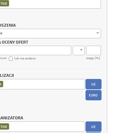
TKIE
OSZENIA
ie
A OCENY OFERT
erium
waga [%]
lub nie podano
LIZACJI
UE
A
EURO
GANIZATORA
UE
TKIE