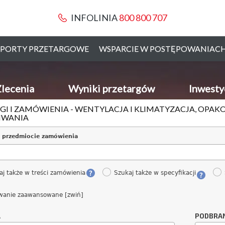
INFOLINIA
800 800 707
PORTY PRZETARGOWE
WSPARCIE W POSTĘPOWANIAC
lecenia
Wyniki przetargów
Inwesty
GI I ZAMÓWIENIA - WENTYLACJA I KLIMATYZACJA, OPAKO
IWANIA
 przedmiocie zamówienia
aj także w treści zamówienia
Szukaj także w specyfikacji
wanie zaawansowane [zwiń]
A
PODBRA