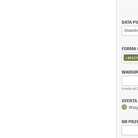
DATA PU
Dowoln
FORMA 
×
WSZY
WADIU
Kwota od 
OFERTA
Wszy
NR PRZ