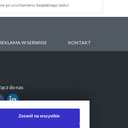
zne po uruchomieniu bezpłatnego testu)
REKLAMA W SERWISIE
KONTAKT
ącz do nas
Zezwól na wszystkie