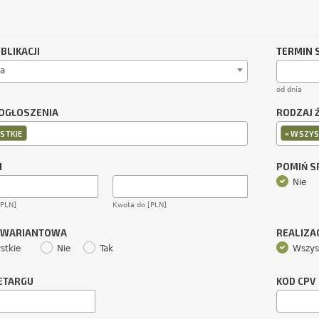
BLIKACJI
TERMIN 
a
od dnia
OGŁOSZENIA
RODZAJ 
×
STKIE
WSZYS
M
POMIŃ 
Nie
[PLN]
Kwota do [PLN]
 WARIANTOWA
REALIZA
stkie
Nie
Tak
Wszys
ETARGU
KOD CPV