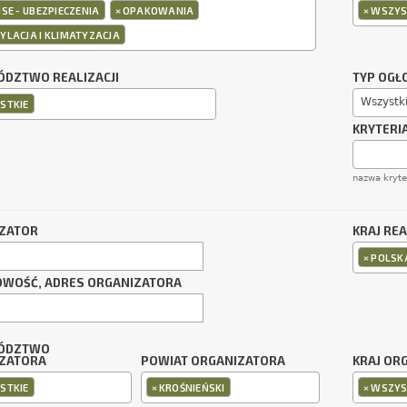
×
×
SE - UBEZPIECZENIA
OPAKOWANIA
WSZYS
YLACJA I KLIMATYZACJA
DZTWO REALIZACJI
TYP OGŁ
Wszystk
STKIE
KRYTERI
nazwa kryt
ZATOR
KRAJ REA
×
POLSK
OWOŚĆ, ADRES ORGANIZATORA
ÓDZTWO
ZATORA
POWIAT ORGANIZATORA
KRAJ OR
×
×
STKIE
KROŚNIEŃSKI
WSZYS