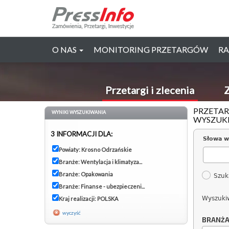
O NAS
MONITORING PRZETARGÓW
RA
Przetargi i zlecenia
Z
PRZETAR
WYNIKI WYSZUKIWANIA
WYSZUK
3 INFORMACJI DLA:
Słowa w
Powiaty: Krosno Odrzańskie
Branże: Wentylacja i klimatyza...
Branże: Opakowania
Szuk
Branże: Finanse - ubezpieczeni...
Wyszuki
Kraj realizacji: POLSKA
wyczyść
BRANŻ