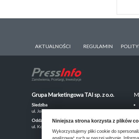
AKTUALNOŚCI
REGULAMIN
POLIT
Grupa Marketingowa TAI sp. z o.o.
M
Siedziba
ul. Jordanowska 12, 04-204 Warszawa
Oddział Poznań
Niniejsza strona korzysta z plików c
ul. Kochanowskiego 18/6, 60-846 Poznań
Wykorzystujemy pliki cookie do spersonali
analizować ruch w naszej witrynie. Inform