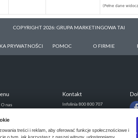
(Pełne dane widoc
COPYRIGHT 2026: GRUPA MARKETINGOWA TAI
YKA PRYWATNOŚCI
POMOC
O FIRMIE
enu
Kontakt
Doł
Infolinia 800 800 707
O nas
kontakt@pressinfo.pl
Rozwiązania
ookie
Monitoring przetargów
zowania treści i reklam, aby oferować funkcje społecznościowe i
Raporty przetargowe
acje o tym, jak korzystasz z naszej witryny, udostępniamy