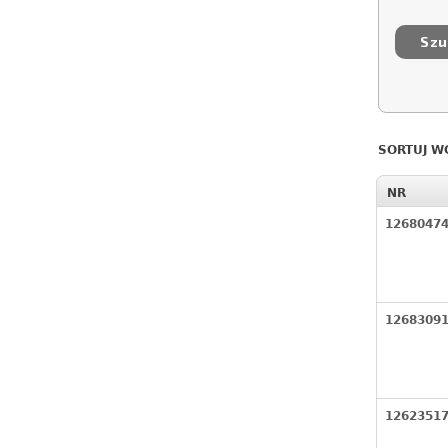
SORTUJ W
NR
1268047
1268309
1262351