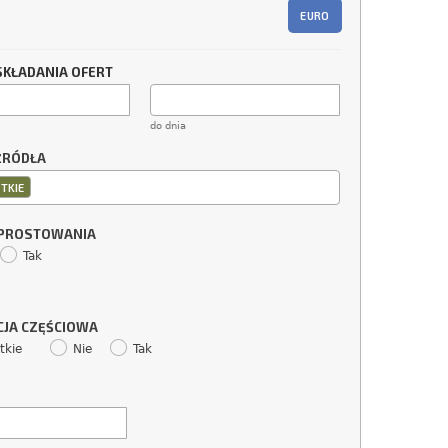
EURO
SKŁADANIA OFERT
do dnia
ŹRÓDŁA
TKIE
SPROSTOWANIA
Tak
CJA CZĘŚCIOWA
tkie
Nie
Tak