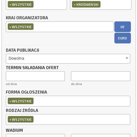
×
×
WSZYSTKIE
KROŚNIEŃSKI
KRAJ ORGANIZATORA
×
UE
WSZYSTKIE
EURO
DATA PUBLIKACJI
Dowolna
TERMIN SKŁADANIA OFERT
od dnia
do dnia
FORMA OGŁOSZENIA
×
WSZYSTKIE
RODZAJ ŹRÓDŁA
×
WSZYSTKIE
WADIUM