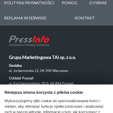
POLITYKA PRYWATNOŚCI
POMOC
O FIRMIE
REKLAMA W SERWISIE
KONTAKT
Grupa Marketingowa TAI sp. z o.o.
Siedziba
ul. Jordanowska 12, 04-204 Warszawa
Oddział Poznań
ul. Kochanowskiego 18/6, 60-846 Poznań
Menu
Niniejsza strona korzysta z plików cookie
O nas
Wykorzystujemy pliki cookie do spersonalizowania treści i
reklam, aby oferować funkcje społecznościowe i analizować
Rozwiązania
ruch w naszej witrynie. Informacje o tym, jak korzystasz z