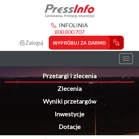
INFOLINIA
800 800 707
Zaloguj
WYPRÓBUJ ZA DARMO
Toggl
naviga
Przetargi i zlecenia
Zlecenia
Wyniki przetargów
Inwestycje
Dotacje