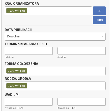
KRAJ ORGANIZATORA
×
UE
WSZYSTKIE
EURO
DATA PUBLIKACJI
Dowolna
TERMIN SKŁADANIA OFERT
od dnia
do dnia
FORMA OGŁOSZENIA
×
WSZYSTKIE
RODZAJ ŹRÓDŁA
×
WSZYSTKIE
WADIUM
Kwota od [PLN]
Kwota do [PLN]