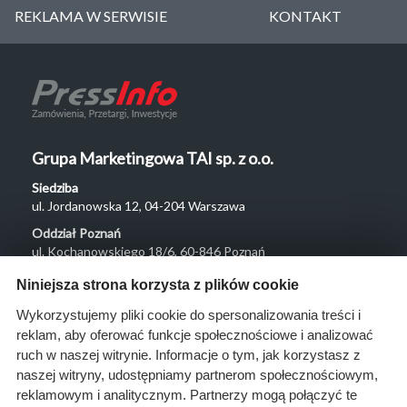
REKLAMA W SERWISIE
KONTAKT
Grupa Marketingowa TAI sp. z o.o.
Siedziba
ul. Jordanowska 12, 04-204 Warszawa
Oddział Poznań
ul. Kochanowskiego 18/6, 60-846 Poznań
Menu
Niniejsza strona korzysta z plików cookie
O nas
Wykorzystujemy pliki cookie do spersonalizowania treści i
reklam, aby oferować funkcje społecznościowe i analizować
Rozwiązania
ruch w naszej witrynie. Informacje o tym, jak korzystasz z
Monitoring
naszej witryny, udostępniamy partnerom społecznościowym,
przetargów
reklamowym i analitycznym. Partnerzy mogą połączyć te