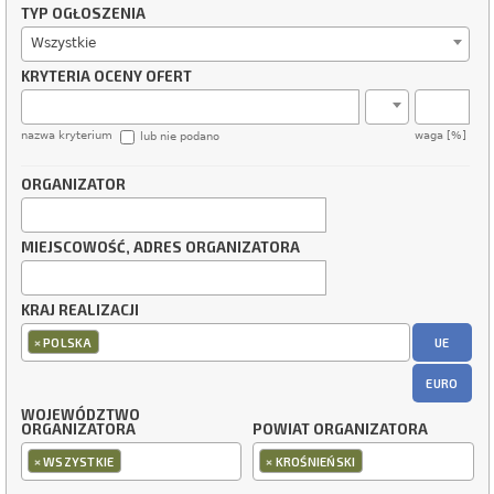
TYP OGŁOSZENIA
Wszystkie
KRYTERIA OCENY OFERT
nazwa kryterium
waga [%]
lub nie podano
ORGANIZATOR
MIEJSCOWOŚĆ, ADRES ORGANIZATORA
KRAJ REALIZACJI
×
UE
POLSKA
EURO
WOJEWÓDZTWO
ORGANIZATORA
POWIAT ORGANIZATORA
×
×
WSZYSTKIE
KROŚNIEŃSKI