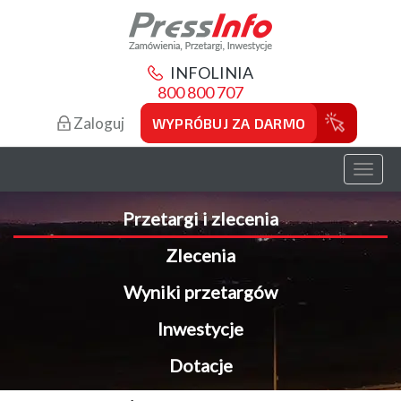
INFOLINIA
800 800 707
Zaloguj
WYPRÓBUJ ZA DARMO
Toggl
naviga
Przetargi i zlecenia
Zlecenia
Wyniki przetargów
Inwestycje
Dotacje