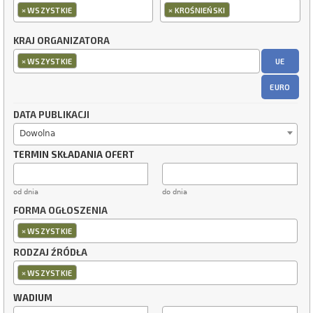
×
×
WSZYSTKIE
KROŚNIEŃSKI
KRAJ ORGANIZATORA
×
UE
WSZYSTKIE
EURO
DATA PUBLIKACJI
Dowolna
TERMIN SKŁADANIA OFERT
od dnia
do dnia
FORMA OGŁOSZENIA
×
WSZYSTKIE
RODZAJ ŹRÓDŁA
×
WSZYSTKIE
WADIUM