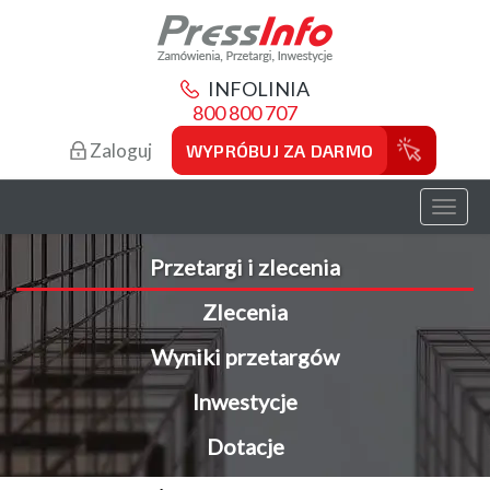
INFOLINIA
800 800 707
Zaloguj
WYPRÓBUJ ZA DARMO
Toggl
naviga
Przetargi i zlecenia
Zlecenia
Wyniki przetargów
Inwestycje
Dotacje