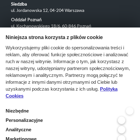
Siedziba
ul. Jordanowska 12, 04-204 Warszawa
Oddział Poznań
ul. Kochanowskiego 18/6, 60-846 Poznań
Menu
Niniejsza strona korzysta z plików cookie
O nas
Wykorzystujemy pliki cookie do spersonalizowania treści i
reklam, aby oferować funkcje społecznościowe i analizować
Rozwiązania
ruch w naszej witrynie. Informacje o tym, jak korzystasz z
Monitoring
naszej witryny, udostępniamy partnerom społecznościowym,
przetargów
reklamowym i analitycznym. Partnerzy mogą połączyć te
informacje z innymi danymi otrzymanymi od Ciebie lub
Raporty
uzyskanymi podczas korzystania z ich usług.
Polityka
przetargowe
Cookies
Ustawienia cookies
Niezbędne
Kontakt
Personalizacyjne
Kontakt
Analityczne
Infolinia 800 800 707
Marketingowe