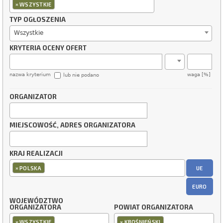
×
WSZYSTKIE
TYP OGŁOSZENIA
Wszystkie
KRYTERIA OCENY OFERT
nazwa kryterium
waga [%]
lub nie podano
ORGANIZATOR
MIEJSCOWOŚĆ, ADRES ORGANIZATORA
KRAJ REALIZACJI
×
UE
POLSKA
EURO
WOJEWÓDZTWO
ORGANIZATORA
POWIAT ORGANIZATORA
×
×
WSZYSTKIE
KROŚNIEŃSKI