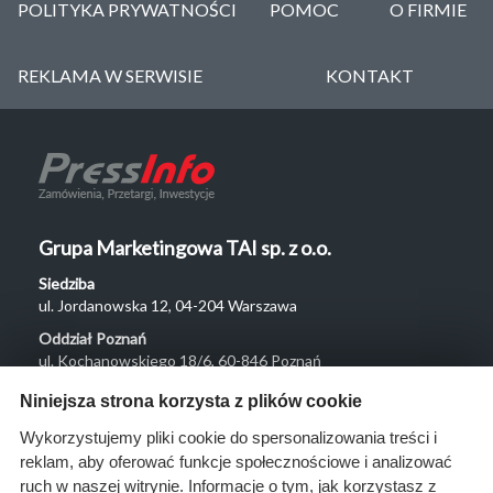
POLITYKA PRYWATNOŚCI
POMOC
O FIRMIE
REKLAMA W SERWISIE
KONTAKT
Grupa Marketingowa TAI sp. z o.o.
Siedziba
ul. Jordanowska 12, 04-204 Warszawa
Oddział Poznań
ul. Kochanowskiego 18/6, 60-846 Poznań
Menu
Niniejsza strona korzysta z plików cookie
O nas
Wykorzystujemy pliki cookie do spersonalizowania treści i
reklam, aby oferować funkcje społecznościowe i analizować
Rozwiązania
ruch w naszej witrynie. Informacje o tym, jak korzystasz z