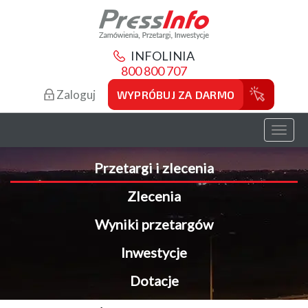
INFOLINIA
800 800 707
Zaloguj
WYPRÓBUJ ZA DARMO
Toggl
naviga
Przetargi i zlecenia
Zlecenia
Wyniki przetargów
Inwestycje
Dotacje