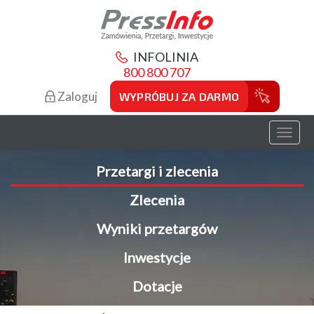
INFOLINIA
800 800 707
Zaloguj
WYPRÓBUJ ZA DARMO
Toggl
naviga
Przetargi i zlecenia
Zlecenia
Wyniki przetargów
Inwestycje
Dotacje