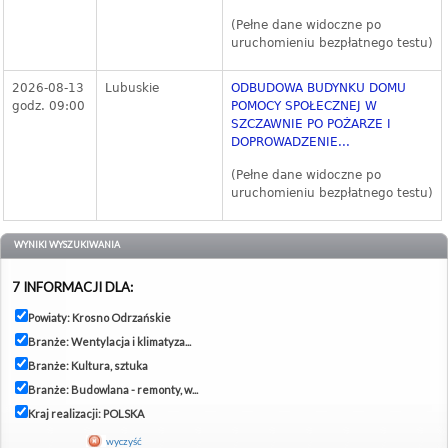
(Pełne dane widoczne po
uruchomieniu bezpłatnego testu)
2026-08-13
Lubuskie
ODBUDOWA BUDYNKU DOMU
godz. 09:00
POMOCY SPOŁECZNEJ W
SZCZAWNIE PO POŻARZE I
DOPROWADZENIE...
(Pełne dane widoczne po
uruchomieniu bezpłatnego testu)
WYNIKI WYSZUKIWANIA
7 INFORMACJI DLA:
Powiaty: Krosno Odrzańskie
Branże: Wentylacja i klimatyza...
Branże: Kultura, sztuka
Branże: Budowlana - remonty, w...
Kraj realizacji: POLSKA
wyczyść