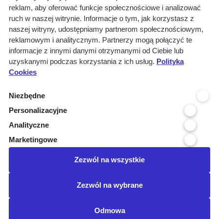
reklam, aby oferować funkcje społecznościowe i analizować
Rozwiązania
ruch w naszej witrynie. Informacje o tym, jak korzystasz z
Monitoring
naszej witryny, udostępniamy partnerom społecznościowym,
przetargów
reklamowym i analitycznym. Partnerzy mogą połączyć te
informacje z innymi danymi otrzymanymi od Ciebie lub
Raporty
uzyskanymi podczas korzystania z ich usług.
Polityka
przetargowe
Cookies
Ustawienia cookies
Niezbędne
Kontakt
Personalizacyjne
Kontakt
Analityczne
Infolinia 800 800 707
Marketingowe
kontakt@pressinfo.pl
Zezwól na wszystkie
Dołącz do nas
Zezwól na wybrane
Odmowa