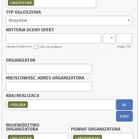
×
WSZYSTKIE
TYP OGŁOSZENIA
Wszystkie
KRYTERIA OCENY OFERT
nazwa kryterium
waga [%]
lub nie podano
ORGANIZATOR
MIEJSCOWOŚĆ, ADRES ORGANIZATORA
KRAJ REALIZACJI
×
UE
POLSKA
EURO
WOJEWÓDZTWO
ORGANIZATORA
POWIAT ORGANIZATORA
×
×
WSZYSTKIE
KROŚNIEŃSKI