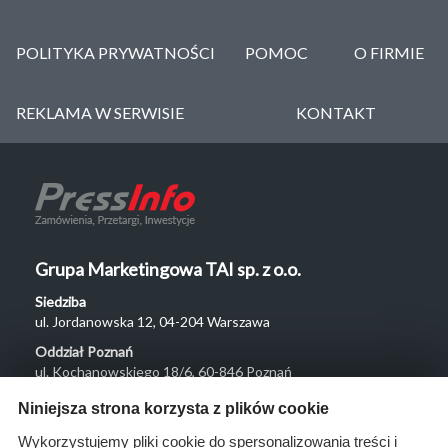
POLITYKA PRYWATNOŚCI
POMOC
O FIRMIE
REKLAMA W SERWISIE
KONTAKT
Grupa Marketingowa TAI sp. z o.o.
Siedziba
ul. Jordanowska 12, 04-204 Warszawa
Oddział Poznań
ul. Kochanowskiego 18/6, 60-846 Poznań
Menu
Niniejsza strona korzysta z plików cookie
O nas
Wykorzystujemy pliki cookie do spersonalizowania treści i