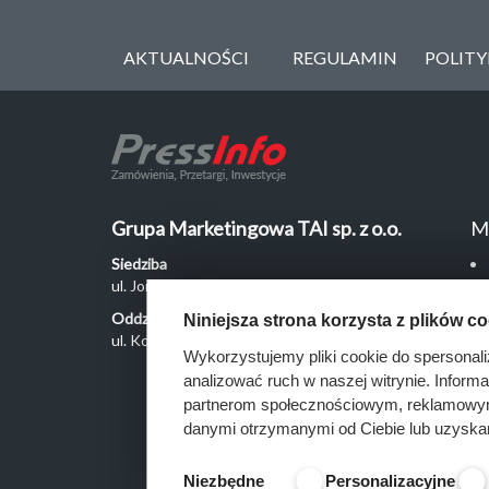
AKTUALNOŚCI
REGULAMIN
POLIT
Grupa Marketingowa TAI sp. z o.o.
M
Siedziba
ul. Jordanowska 12, 04-204 Warszawa
Oddział Poznań
Niniejsza strona korzysta z plików c
ul. Kochanowskiego 18/6, 60-846 Poznań
Wykorzystujemy pliki cookie do spersonali
analizować ruch w naszej witrynie. Inform
partnerom społecznościowym, reklamowym 
danymi otrzymanymi od Ciebie lub uzyska
Niezbędne
Personalizacyjne