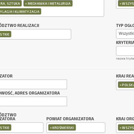
×
×
URA, SZTUKA
MECHANIKA I METALURGIA
WSZYS
YLACJA I KLIMATYZACJA
DZTWO REALIZACJI
TYP OGŁ
Wszystk
STKIE
KRYTERI
nazwa kryt
ZATOR
KRAJ REA
×
POLSK
OWOŚĆ, ADRES ORGANIZATORA
ÓDZTWO
ZATORA
POWIAT ORGANIZATORA
KRAJ OR
×
×
STKIE
KROŚNIEŃSKI
WSZYS