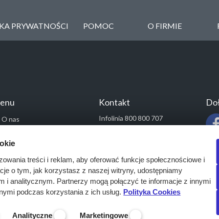
YKA PRYWATNOŚCI
POMOC
O FIRMIE
enu
Kontakt
Doł
Infolinia 800 800 707
O nas
kontakt@pressinfo.pl
Rozwiązania
ookie
Monitoring przetargów
zowania treści i reklam, aby oferować funkcje społecznościowe i
Raporty przetargowe
acje o tym, jak korzystasz z naszej witryny, udostępniamy
Ustawienia cookies
i analitycznym. Partnerzy mogą połączyć te informacje z innymi
Kontakt
nymi podczas korzystania z ich usług.
Polityka Cookies
Analityczne
Marketingowe