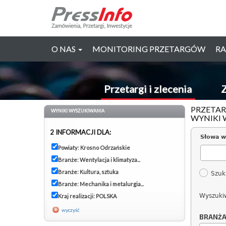
O NAS
MONITORING PRZETARGÓW
RA
Przetargi i zlecenia
Z
PRZETAR
WYNIKI WYSZUKIWANIA
WYNIKI 
2 INFORMACJI DLA:
Słowa w
Powiaty: Krosno Odrzańskie
Branże: Wentylacja i klimatyza...
Branże: Kultura, sztuka
Szuk
Branże: Mechanika i metalurgia...
Wyszuki
Kraj realizacji: POLSKA
wyczyść
BRANŻ