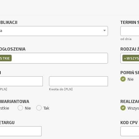
BLIKACJI
TERMIN 
a
od dnia
OGŁOSZENIA
RODZAJ 
×
STKIE
WSZYS
M
POMIŃ 
Nie
[PLN]
Kwota do [PLN]
 WARIANTOWA
REALIZA
stkie
Nie
Tak
Wszys
ETARGU
KOD CPV