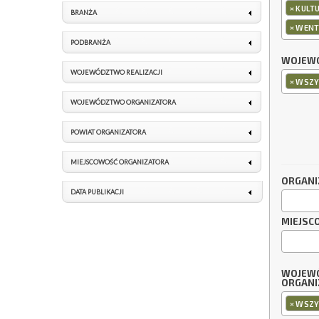
×
KULT
BRANŻA
×
WENT
PODBRANŻA
WOJEWÓ
WOJEWÓDZTWO REALIZACJI
×
WSZY
WOJEWÓDZTWO ORGANIZATORA
POWIAT ORGANIZATORA
MIEJSCOWOŚĆ ORGANIZATORA
ORGANI
DATA PUBLIKACJI
MIEJSC
WOJEW
ORGANI
×
WSZY