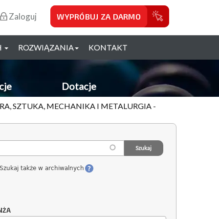
Zaloguj
WYPRÓBUJ ZA DARMO
H
ROZWIĄZANIA
KONTAKT
cje
Dotacje
RA, SZTUKA, MECHANIKA I METALURGIA -
Szukaj także w archiwalnych
NŻA