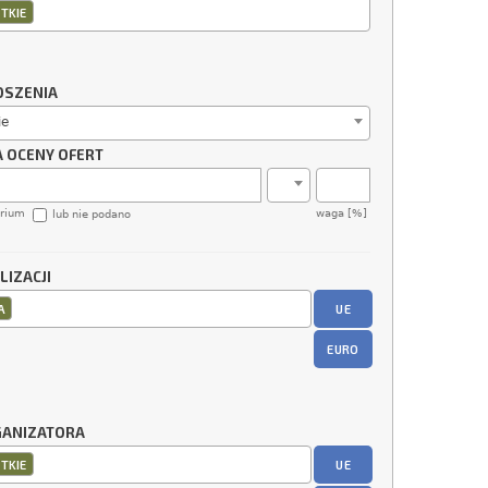
TKIE
OSZENIA
ie
A OCENY OFERT
erium
waga [%]
lub nie podano
LIZACJI
UE
A
EURO
GANIZATORA
UE
TKIE