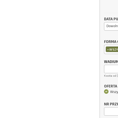
DATA PU
Dowoln
FORMA 
×
WSZY
WADIU
Kwota od 
OFERTA
Wszy
NR PRZ