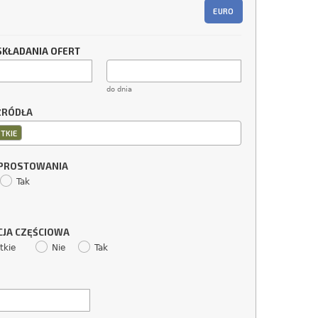
EURO
SKŁADANIA OFERT
do dnia
ŹRÓDŁA
TKIE
SPROSTOWANIA
Tak
CJA CZĘŚCIOWA
tkie
Nie
Tak