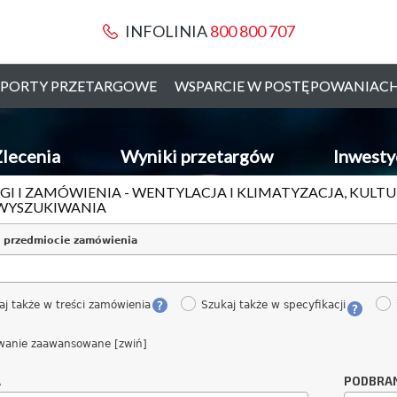
INFOLINIA
800 800 707
PORTY PRZETARGOWE
WSPARCIE W POSTĘPOWANIAC
lecenia
Wyniki przetargów
Inwesty
GI I ZAMÓWIENIA - WENTYLACJA I KLIMATYZACJA, KULTU
WYSZUKIWANIA
 przedmiocie zamówienia
aj także w treści zamówienia
Szukaj także w specyfikacji
wanie zaawansowane [zwiń]
A
PODBRA