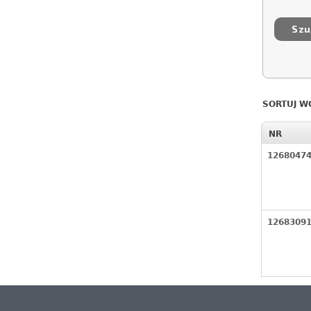
SORTUJ W
NR
1268047
1268309