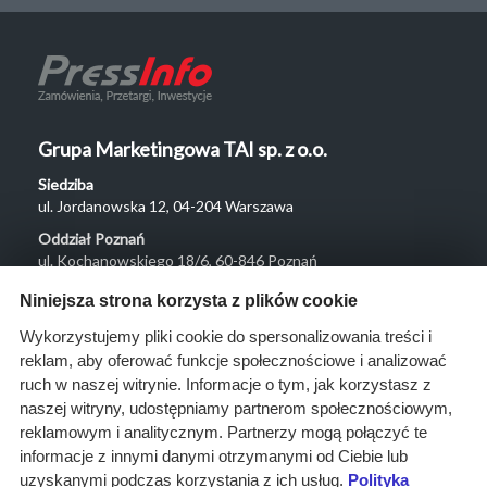
Grupa Marketingowa TAI sp. z o.o.
Siedziba
ul. Jordanowska 12, 04-204 Warszawa
Oddział Poznań
ul. Kochanowskiego 18/6, 60-846 Poznań
Menu
Niniejsza strona korzysta z plików cookie
O nas
Wykorzystujemy pliki cookie do spersonalizowania treści i
reklam, aby oferować funkcje społecznościowe i analizować
Rozwiązania
ruch w naszej witrynie. Informacje o tym, jak korzystasz z
Monitoring
naszej witryny, udostępniamy partnerom społecznościowym,
przetargów
reklamowym i analitycznym. Partnerzy mogą połączyć te
informacje z innymi danymi otrzymanymi od Ciebie lub
Raporty
uzyskanymi podczas korzystania z ich usług.
Polityka