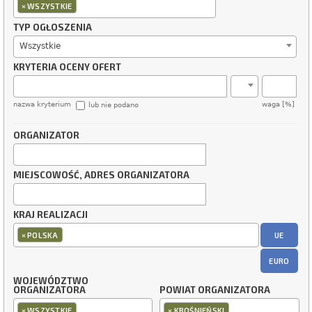
×
WSZYSTKIE
TYP OGŁOSZENIA
Wszystkie
KRYTERIA OCENY OFERT
nazwa kryterium
waga [%]
lub nie podano
ORGANIZATOR
MIEJSCOWOŚĆ, ADRES ORGANIZATORA
KRAJ REALIZACJI
×
UE
POLSKA
EURO
WOJEWÓDZTWO
ORGANIZATORA
POWIAT ORGANIZATORA
×
×
WSZYSTKIE
KROŚNIEŃSKI