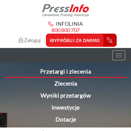
INFOLINIA
800 800 707
Zaloguj
WYPRÓBUJ ZA DARMO
Toggl
naviga
Przetargi i zlecenia
Zlecenia
Wyniki przetargów
Inwestycje
Dotacje