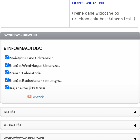
DOPROWADZENIE...
(Pełne dane widoczne po
uruchomieniu bezpłatnego testu)
WYNIKI WYSZUKIWANIA
6 INFORMACJI DLA:
Powiaty: Krosno Odrzańskie
Branże: Wentylacja i klimatyza...
Branże: Laboratoria
Branże: Budowlana - remonty, w...
Kraj realizacji: POLSKA
wyczyść
BRANŻA
PODBRANŻA
WOJEWÓDZTWO REALIZACJI