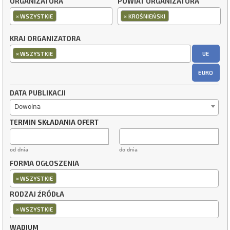
ORGANIZATORA
POWIAT ORGANIZATORA
×
×
WSZYSTKIE
KROŚNIEŃSKI
KRAJ ORGANIZATORA
×
UE
WSZYSTKIE
EURO
DATA PUBLIKACJI
Dowolna
TERMIN SKŁADANIA OFERT
od dnia
do dnia
FORMA OGŁOSZENIA
×
WSZYSTKIE
RODZAJ ŹRÓDŁA
×
WSZYSTKIE
WADIUM