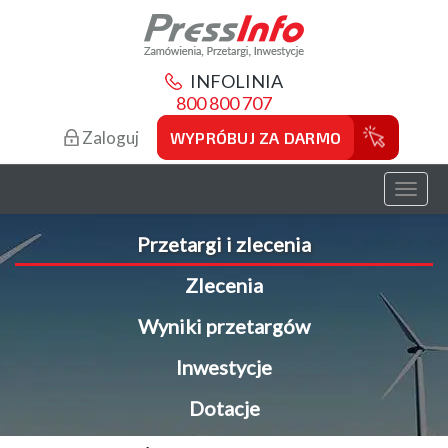
INFOLINIA
800 800 707
Zaloguj
WYPRÓBUJ ZA DARMO
Toggl
naviga
Przetargi i zlecenia
Zlecenia
Wyniki przetargów
Inwestycje
Dotacje