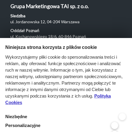
Grupa Marketingowa TAI sp. z o.o.
Siedziba
ul. Jordanowska 12, 04-204 Warszawa
Oddział Poznań
ul. Kochanowskiego 18/6, 60-846 Poznań
Menu
Niniejsza strona korzysta z plików cookie
O nas
Wykorzystujemy pliki cookie do spersonalizowania treści i
reklam, aby oferować funkcje społecznościowe i analizować
Rozwiązania
ruch w naszej witrynie. Informacje o tym, jak korzystasz z
Monitoring
naszej witryny, udostępniamy partnerom społecznościowym,
przetargów
reklamowym i analitycznym. Partnerzy mogą połączyć te
informacje z innymi danymi otrzymanymi od Ciebie lub
Raporty
uzyskanymi podczas korzystania z ich usług.
Polityka
przetargowe
Cookies
Ustawienia cookies
Niezbędne
Kontakt
Personalizacyjne