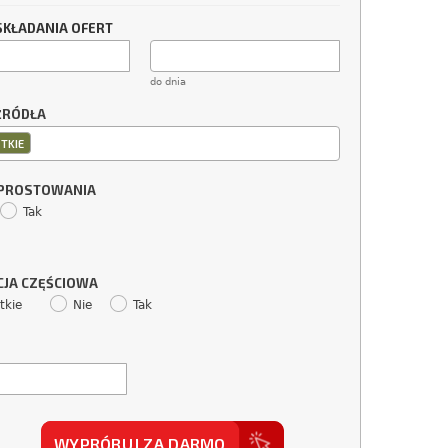
SKŁADANIA OFERT
do dnia
ŹRÓDŁA
TKIE
SPROSTOWANIA
Tak
CJA CZĘŚCIOWA
tkie
Nie
Tak
WYPRÓBUJ ZA DARMO