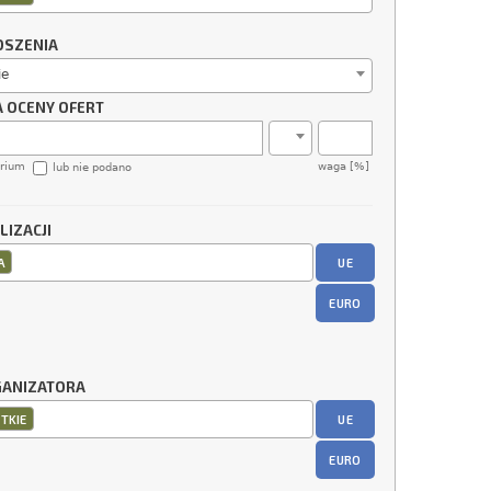
OSZENIA
ie
A OCENY OFERT
erium
waga [%]
lub nie podano
LIZACJI
UE
A
EURO
GANIZATORA
UE
TKIE
EURO