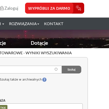
Zaloguj
WYPRÓBUJ ZA DARMO
H
ROZWIĄZANIA
KONTAKT
cje
Dotacje
Y TOWAROWE - WYNIKI WYSZUKIWANIA
Szukaj także w archiwalnych
NŻA
TKIE