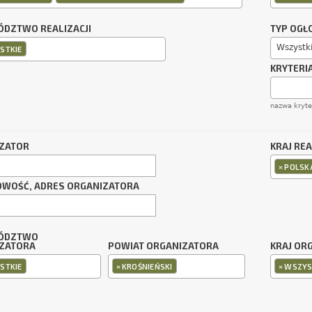
DZTWO REALIZACJI
TYP OGŁ
Wszystk
STKIE
KRYTERI
nazwa kryt
ZATOR
KRAJ REA
×
POLSK
OWOŚĆ, ADRES ORGANIZATORA
ÓDZTWO
ZATORA
POWIAT ORGANIZATORA
KRAJ OR
×
×
STKIE
KROŚNIEŃSKI
WSZYS