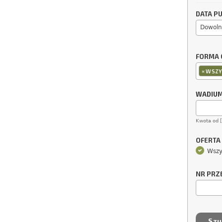
DATA PU
Dowoln
FORMA 
×
WSZY
WADIU
Kwota od 
OFERTA
Wszy
NR PRZ