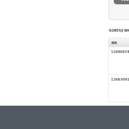
SORTUJ W
NR
1268047
1268309