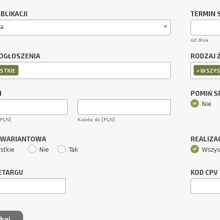
BLIKACJI
TERMIN 
a
od dnia
OGŁOSZENIA
RODZAJ 
×
STKIE
WSZYS
M
POMIŃ 
Nie
[PLN]
Kwota do [PLN]
 WARIANTOWA
REALIZA
stkie
Nie
Tak
Wszys
ETARGU
KOD CPV