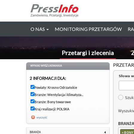
O NAS
MONITORING PRZETARGÓW
RA
Przetargi i zlecenia
Z
PRZETAR
WYNIKI WYSZUKIWANIA
Słowa w
2 INFORMACJI DLA:
Powiaty: Krosno Odrzańskie
Branże: Wentylacja i klimatyza...
Szuk
Branże: Bony towarowe
Kraj realizacji: POLSKA
Wyszuki
wyczyść
BRANŻ
×
BRANŻA
BONY