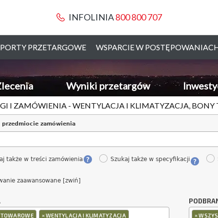
INFOLINIA
800 800 707
PORTY PRZETARGOWE
WSPARCIE W POSTĘPOWANIAC
lecenia
Wyniki przetargów
Inwesty
GI I ZAMÓWIENIA - WENTYLACJA I KLIMATYZACJA, BON
 przedmiocie zamówienia
aj także w treści zamówienia
Szukaj także w specyfikacji
wanie zaawansowane [zwiń]
A
PODBRA
×
×
 TOWAROWE
WENTYLACJA I KLIMATYZACJA
WSZYS