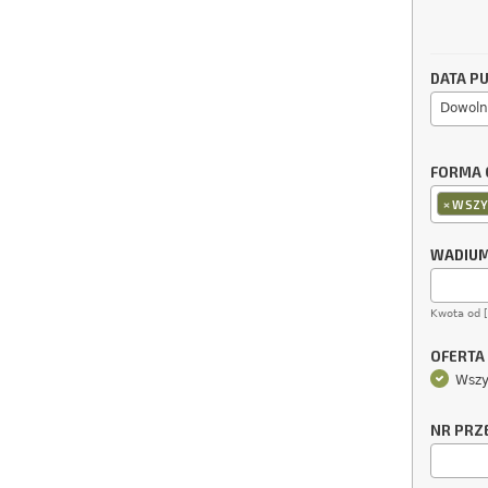
DATA PU
Dowoln
FORMA 
×
WSZY
WADIU
Kwota od 
OFERTA
Wszy
NR PRZ