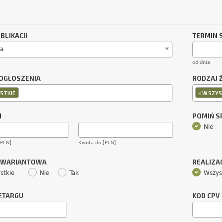
BLIKACJI
TERMIN 
a
od dnia
OGŁOSZENIA
RODZAJ 
×
STKIE
WSZYS
M
POMIŃ 
Nie
[PLN]
Kwota do [PLN]
 WARIANTOWA
REALIZA
stkie
Nie
Tak
Wszys
ETARGU
KOD CPV