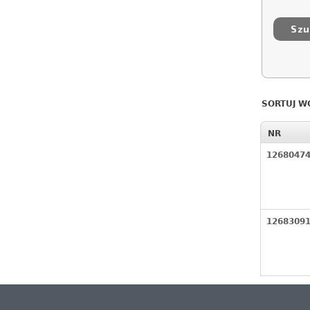
SORTUJ W
NR
1268047
1268309