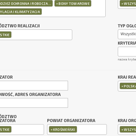
×
×
ODZIEŻ OCHRONNA I ROBOCZA...
BONY TOWAROWE
WSZYS
YLACJA I KLIMATYZACJA
DZTWO REALIZACJI
TYP OGŁ
Wszystk
STKIE
KRYTERI
nazwa kryt
ZATOR
KRAJ REA
×
POLSK
OWOŚĆ, ADRES ORGANIZATORA
ÓDZTWO
ZATORA
POWIAT ORGANIZATORA
KRAJ OR
×
×
STKIE
KROŚNIEŃSKI
WSZYS