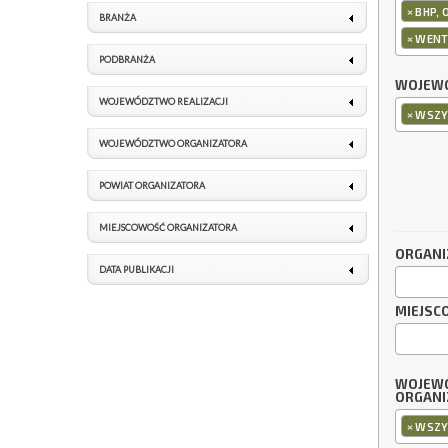
×
BHP, 
BRANŻA
×
WENT
PODBRANŻA
WOJEWÓ
WOJEWÓDZTWO REALIZACJI
×
WSZY
WOJEWÓDZTWO ORGANIZATORA
POWIAT ORGANIZATORA
MIEJSCOWOŚĆ ORGANIZATORA
ORGANI
DATA PUBLIKACJI
MIEJSC
WOJEW
ORGANI
×
WSZY