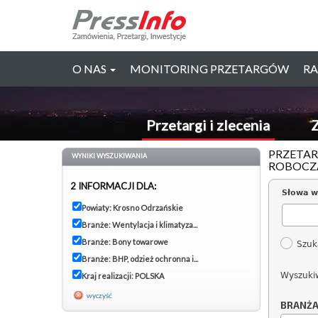
O NAS
MONITORING PRZETARGÓW
RA
Przetargi i zlecenia
Z
PRZETAR
WYNIKI WYSZUKIWANIA
ROBOCZA
2 INFORMACJI DLA:
Słowa w
Powiaty: Krosno Odrzańskie
Branże: Wentylacja i klimatyza...
Branże: Bony towarowe
Szuk
Branże: BHP, odzież ochronna i...
Wyszuki
Kraj realizacji: POLSKA
wyczyść
BRANŻ