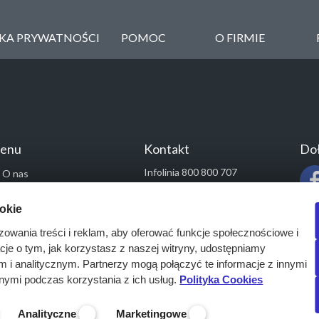
YKA PRYWATNOŚCI
POMOC
O FIRMIE
enu
Kontakt
Doł
Infolinia 800 800 707
O nas
kontakt@pressinfo.pl
Rozwiązania
ookie
Monitoring przetargów
zowania treści i reklam, aby oferować funkcje społecznościowe i
Raporty przetargowe
acje o tym, jak korzystasz z naszej witryny, udostępniamy
Ustawienia cookies
i analitycznym. Partnerzy mogą połączyć te informacje z innymi
Kontakt
nymi podczas korzystania z ich usług.
Polityka Cookies
Analityczne
Marketingowe