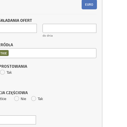
EURO
SKŁADANIA OFERT
do dnia
ŹRÓDŁA
TKIE
SPROSTOWANIA
Tak
CJA CZĘŚCIOWA
tkie
Nie
Tak