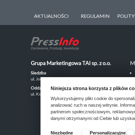
AKTUALNOŚCI
REGULAMIN
POLIT
Grupa Marketingowa TAI sp. z o.o.
M
Siedziba
ul. Jordanowska 12, 04-204 Warszawa
Oddział Poznań
Niniejsza strona korzysta z plików c
ul. Kochanowskiego 18/6, 60-846 Poznań
Wykorzystujemy pliki cookie do spersonali
analizować ruch w naszej witrynie. Inform
partnerom społecznościowym, reklamowym 
danymi otrzymanymi od Ciebie lub uzyska
Niezbędne
Personalizacyjne