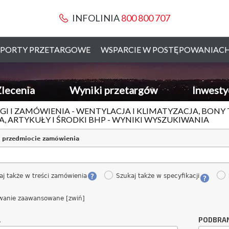
INFOLINIA
800 800 707
PORTY PRZETARGOWE
WSPARCIE W POSTĘPOWANIAC
lecenia
Wyniki przetargów
Inwesty
GI I ZAMÓWIENIA - WENTYLACJA I KLIMATYZACJA, BONY
, ARTYKUŁY I ŚRODKI BHP - WYNIKI WYSZUKIWANIA
 przedmiocie zamówienia
aj także w treści zamówienia
Szukaj także w specyfikacji
wanie zaawansowane [zwiń]
A
PODBRA