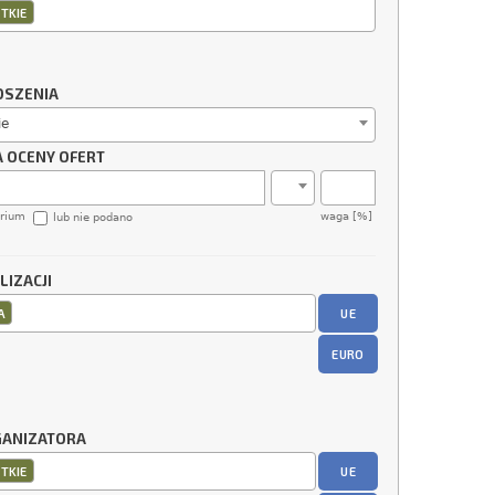
TKIE
OSZENIA
ie
A OCENY OFERT
erium
waga [%]
lub nie podano
LIZACJI
UE
A
EURO
GANIZATORA
UE
TKIE