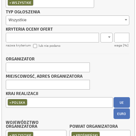
×
WSZYSTKIE
TYP OGŁOSZENIA
Wszystkie
KRYTERIA OCENY OFERT
nazwa kryterium
waga [%]
lub nie podano
ORGANIZATOR
MIEJSCOWOŚĆ, ADRES ORGANIZATORA
KRAJ REALIZACJI
×
UE
POLSKA
EURO
WOJEWÓDZTWO
ORGANIZATORA
POWIAT ORGANIZATORA
×
×
WSZYSTKIE
KROŚNIEŃSKI