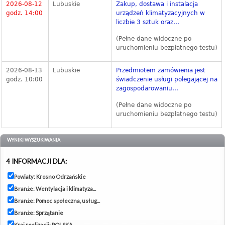
2026-08-12
Lubuskie
Zakup, dostawa i instalacja
godz. 14:00
urządzeń klimatyzacyjnych w
liczbie 3 sztuk oraz...
(Pełne dane widoczne po
uruchomieniu bezpłatnego testu)
2026-08-13
Lubuskie
Przedmiotem zamówienia jest
godz. 10:00
świadczenie usługi polegającej na
zagospodarowaniu...
(Pełne dane widoczne po
uruchomieniu bezpłatnego testu)
WYNIKI WYSZUKIWANIA
4 INFORMACJI DLA:
Powiaty: Krosno Odrzańskie
Branże: Wentylacja i klimatyza...
Branże: Pomoc społeczna, usług...
Branże: Sprzątanie
Kraj realizacji: POLSKA