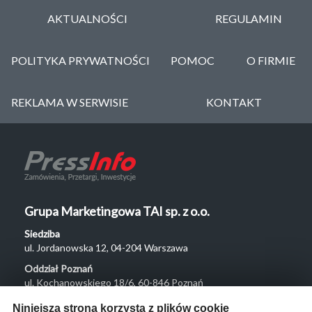
AKTUALNOŚCI
REGULAMIN
POLITYKA PRYWATNOŚCI
POMOC
O FIRMIE
REKLAMA W SERWISIE
KONTAKT
Grupa Marketingowa TAI sp. z o.o.
Siedziba
ul. Jordanowska 12, 04-204 Warszawa
Oddział Poznań
ul. Kochanowskiego 18/6, 60-846 Poznań
Menu
Niniejsza strona korzysta z plików cookie