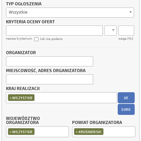
TYP OGŁOSZENIA
Wszystkie
KRYTERIA OCENY OFERT
nazwa kryterium
waga [%]
lub nie podano
ORGANIZATOR
MIEJSCOWOŚĆ, ADRES ORGANIZATORA
KRAJ REALIZACJI
×
UE
WSZYSTKIE
EURO
WOJEWÓDZTWO
ORGANIZATORA
POWIAT ORGANIZATORA
×
×
WSZYSTKIE
KROŚNIEŃSKI