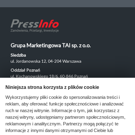
Grupa Marketingowa TAI sp. z o.o.
Siedziba
ul. Jordanowska 12, 04-204 Warszawa
Oddział Poznań
ul. Kochanowskiego 18/6, 60-846 Poznań
Menu
Niniejsza strona korzysta z plików cookie
O nas
Wykorzystujemy pliki cookie do spersonalizowania treści i
reklam, aby oferować funkcje społecznościowe i analizować
Rozwiązania
ruch w naszej witrynie. Informacje o tym, jak korzystasz z
Monitoring
naszej witryny, udostępniamy partnerom społecznościowym,
przetargów
reklamowym i analitycznym. Partnerzy mogą połączyć te
informacje z innymi danymi otrzymanymi od Ciebie lub
Raporty