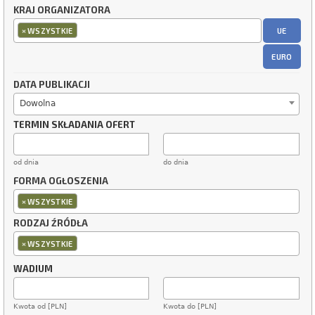
KRAJ ORGANIZATORA
×
UE
WSZYSTKIE
EURO
DATA PUBLIKACJI
Dowolna
TERMIN SKŁADANIA OFERT
od dnia
do dnia
FORMA OGŁOSZENIA
×
WSZYSTKIE
RODZAJ ŹRÓDŁA
×
WSZYSTKIE
WADIUM
Kwota od [PLN]
Kwota do [PLN]