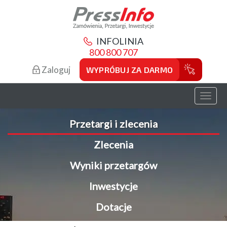
INFOLINIA
800 800 707
Zaloguj
WYPRÓBUJ ZA DARMO
Toggl
naviga
Przetargi i zlecenia
Zlecenia
Wyniki przetargów
Inwestycje
Dotacje