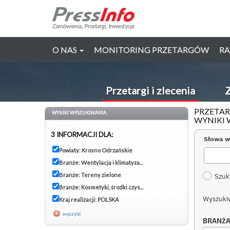
O NAS
MONITORING PRZETARGÓW
RA
Przetargi i zlecenia
Z
PRZETAR
WYNIKI WYSZUKIWANIA
WYNIKI 
3 INFORMACJI DLA:
Słowa w
Powiaty: Krosno Odrzańskie
Branże: Wentylacja i klimatyza...
Branże: Tereny zielone
Szuk
Branże: Kosmetyki, środki czys...
Wyszuki
Kraj realizacji: POLSKA
wyczyść
BRANŻ