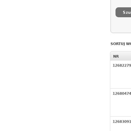
SORTUJ W
NR
1268227
1268047
1268309