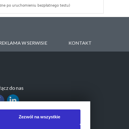
zne po uruchomieniu bezpłatnego testu)
REKLAMA W SERWISIE
KONTAKT
ącz do nas
Zezwól na wszystkie