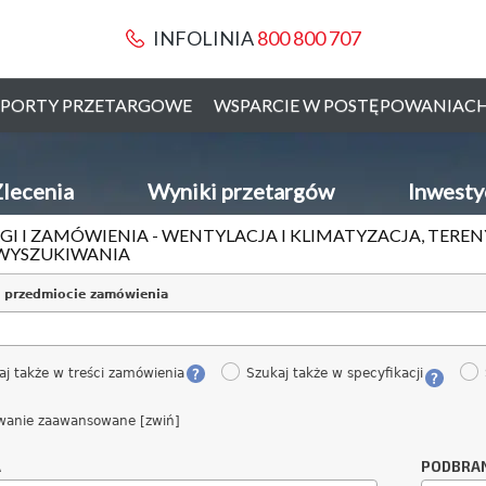
INFOLINIA
800 800 707
PORTY PRZETARGOWE
WSPARCIE W POSTĘPOWANIAC
lecenia
Wyniki przetargów
Inwesty
GI I ZAMÓWIENIA - WENTYLACJA I KLIMATYZACJA, TERENY
WYSZUKIWANIA
 przedmiocie zamówienia
aj także w treści zamówienia
Szukaj także w specyfikacji
wanie zaawansowane [zwiń]
A
PODBRA