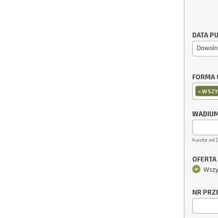
DATA PU
Dowoln
FORMA 
×
WSZY
WADIU
Kwota od 
OFERTA
Wszy
NR PRZ