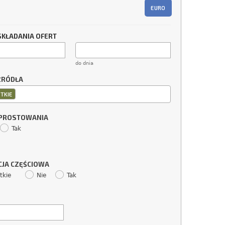
EURO
SKŁADANIA OFERT
do dnia
ŹRÓDŁA
TKIE
SPROSTOWANIA
Tak
CJA CZĘŚCIOWA
tkie
Nie
Tak