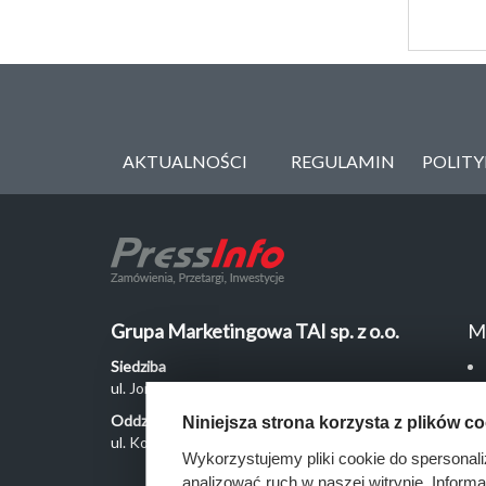
AKTUALNOŚCI
REGULAMIN
POLIT
Grupa Marketingowa TAI sp. z o.o.
M
Siedziba
ul. Jordanowska 12, 04-204 Warszawa
Oddział Poznań
Niniejsza strona korzysta z plików c
ul. Kochanowskiego 18/6, 60-846 Poznań
Wykorzystujemy pliki cookie do spersonali
analizować ruch w naszej witrynie. Inform