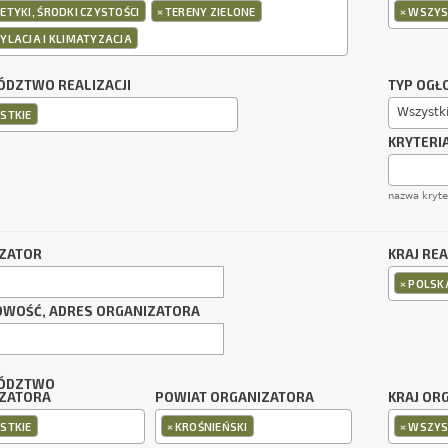
×
×
TYKI, ŚRODKI CZYSTOŚCI
TERENY ZIELONE
WSZYS
YLACJA I KLIMATYZACJA
DZTWO REALIZACJI
TYP OGŁ
Wszystk
STKIE
KRYTERI
nazwa kryt
ZATOR
KRAJ REA
×
POLSK
OWOŚĆ, ADRES ORGANIZATORA
ÓDZTWO
ZATORA
POWIAT ORGANIZATORA
KRAJ OR
×
×
STKIE
KROŚNIEŃSKI
WSZYS