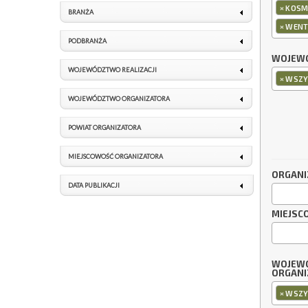
×
KOSME
BRANŻA
×
WENT
PODBRANŻA
WOJEWÓ
WOJEWÓDZTWO REALIZACJI
×
WSZY
WOJEWÓDZTWO ORGANIZATORA
POWIAT ORGANIZATORA
MIEJSCOWOŚĆ ORGANIZATORA
ORGANI
DATA PUBLIKACJI
MIEJSC
WOJEW
ORGANI
×
WSZY