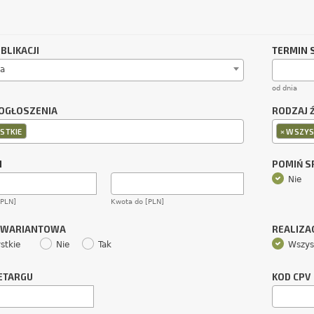
BLIKACJI
TERMIN 
a
od dnia
OGŁOSZENIA
RODZAJ 
×
STKIE
WSZYS
M
POMIŃ 
Nie
[PLN]
Kwota do [PLN]
 WARIANTOWA
REALIZA
stkie
Nie
Tak
Wszys
ETARGU
KOD CPV