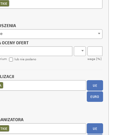
TKIE
OSZENIA
ie
A OCENY OFERT
erium
waga [%]
lub nie podano
LIZACJI
UE
A
EURO
GANIZATORA
UE
TKIE