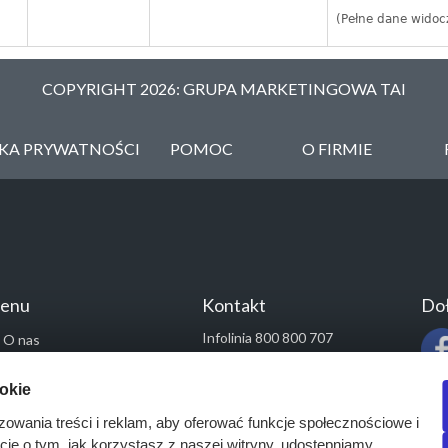
(Pełne dane widoc
COPYRIGHT 2026: GRUPA MARKETINGOWA TAI
YKA PRYWATNOŚCI
POMOC
O FIRMIE
enu
Kontakt
Doł
Infolinia 800 800 707
O nas
kontakt@pressinfo.pl
Rozwiązania
ookie
Monitoring przetargów
zowania treści i reklam, aby oferować funkcje społecznościowe i
Raporty przetargowe
acje o tym, jak korzystasz z naszej witryny, udostępniamy