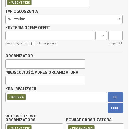
×
WSZYSTKIE
TYP OGŁOSZENIA
Wszystkie
KRYTERIA OCENY OFERT
nazwa kryterium
waga [%]
lub nie podano
ORGANIZATOR
MIEJSCOWOŚĆ, ADRES ORGANIZATORA
KRAJ REALIZACJI
×
UE
POLSKA
EURO
WOJEWÓDZTWO
ORGANIZATORA
POWIAT ORGANIZATORA
×
×
WSZYSTKIE
KROŚNIEŃSKI