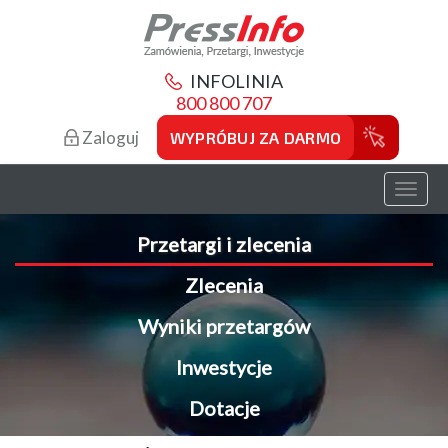
INFOLINIA
800 800 707
Zaloguj
WYPRÓBUJ ZA DARMO
Toggl
naviga
Przetargi i zlecenia
Zlecenia
Wyniki przetargów
Inwestycje
Dotacje