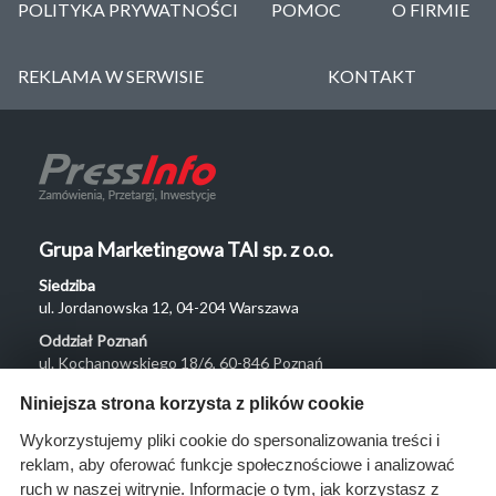
POLITYKA PRYWATNOŚCI
POMOC
O FIRMIE
REKLAMA W SERWISIE
KONTAKT
Grupa Marketingowa TAI sp. z o.o.
Siedziba
ul. Jordanowska 12, 04-204 Warszawa
Oddział Poznań
ul. Kochanowskiego 18/6, 60-846 Poznań
Menu
Niniejsza strona korzysta z plików cookie
O nas
Wykorzystujemy pliki cookie do spersonalizowania treści i
reklam, aby oferować funkcje społecznościowe i analizować
Rozwiązania
ruch w naszej witrynie. Informacje o tym, jak korzystasz z