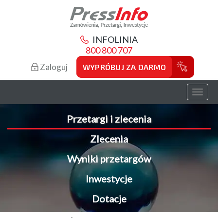
INFOLINIA
800 800 707
Zaloguj
WYPRÓBUJ ZA DARMO
Toggl
naviga
Przetargi i zlecenia
Zlecenia
Wyniki przetargów
Inwestycje
Dotacje