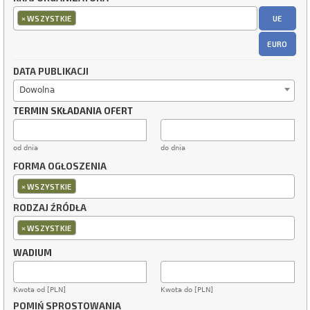
×
UE
WSZYSTKIE
EURO
DATA PUBLIKACJI
Dowolna
TERMIN SKŁADANIA OFERT
od dnia
do dnia
FORMA OGŁOSZENIA
×
WSZYSTKIE
RODZAJ ŹRÓDŁA
×
WSZYSTKIE
WADIUM
Kwota od [PLN]
Kwota do [PLN]
POMIŃ SPROSTOWANIA