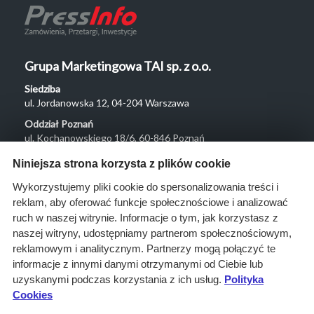
Grupa Marketingowa TAI sp. z o.o.
Siedziba
ul. Jordanowska 12, 04-204 Warszawa
Oddział Poznań
ul. Kochanowskiego 18/6, 60-846 Poznań
Menu
Niniejsza strona korzysta z plików cookie
O nas
Wykorzystujemy pliki cookie do spersonalizowania treści i
reklam, aby oferować funkcje społecznościowe i analizować
Rozwiązania
ruch w naszej witrynie. Informacje o tym, jak korzystasz z
Monitoring
naszej witryny, udostępniamy partnerom społecznościowym,
przetargów
reklamowym i analitycznym. Partnerzy mogą połączyć te
informacje z innymi danymi otrzymanymi od Ciebie lub
Raporty
uzyskanymi podczas korzystania z ich usług.
Polityka
przetargowe
Cookies
Ustawienia cookies