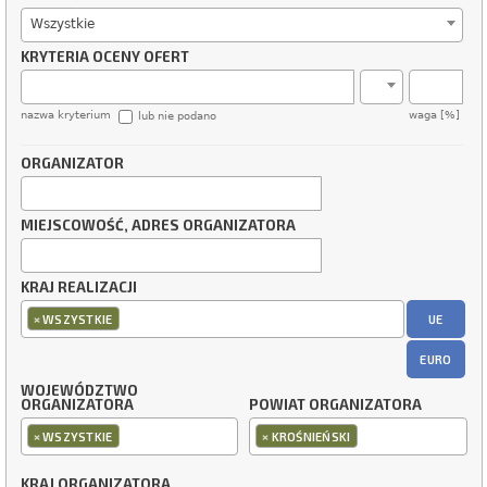
Wszystkie
KRYTERIA OCENY OFERT
nazwa kryterium
waga [%]
lub nie podano
ORGANIZATOR
MIEJSCOWOŚĆ, ADRES ORGANIZATORA
KRAJ REALIZACJI
×
UE
WSZYSTKIE
EURO
WOJEWÓDZTWO
ORGANIZATORA
POWIAT ORGANIZATORA
×
×
WSZYSTKIE
KROŚNIEŃSKI
KRAJ ORGANIZATORA