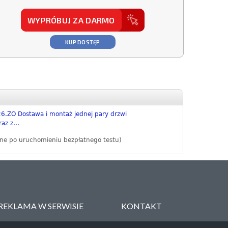
WYPRÓBUJ ZA DARMO
KUP DOSTĘP
6.ZO Dostawa i montaż jednej pary drzwi
z z...
ne po uruchomieniu bezpłatnego testu)
REKLAMA W SERWISIE
KONTAKT