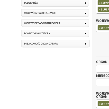
×
KOMPU
PODBRANŻA
×
ŚLUSA
WOJEWÓDZTWO REALIZACJI
WOJEWÓ
WOJEWÓDZTWO ORGANIZATORA
×
WSZY
POWIAT ORGANIZATORA
MIEJSCOWOŚĆ ORGANIZATORA
ORGANI
MIEJSC
WOJEW
ORGANI
×
WSZY