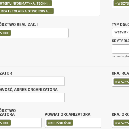
×
TERY, INFORMATYKA, TECHNI...
WSZYS
RKA I STOLARKA OTWOROWA, ...
DZTWO REALIZACJI
TYP OGŁ
Wszystk
STKIE
KRYTERI
nazwa kryt
ZATOR
KRAJ REA
×
WSZYS
OWOŚĆ, ADRES ORGANIZATORA
ÓDZTWO
ZATORA
POWIAT ORGANIZATORA
KRAJ OR
×
×
STKIE
KROŚNIEŃSKI
WSZYS