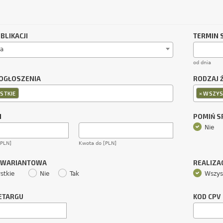
BLIKACJI
TERMIN 
a
od dnia
OGŁOSZENIA
RODZAJ 
×
STKIE
WSZYS
M
POMIŃ 
Nie
[PLN]
Kwota do [PLN]
 WARIANTOWA
REALIZA
stkie
Nie
Tak
Wszys
ETARGU
KOD CPV