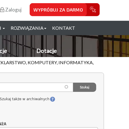
Zaloguj
WYPRÓBUJ ZA DARMO
H
ROZWIĄZANIA
KONTAKT
cje
Dotacje
SZKLARSTWO, KOMPUTERY, INFORMATYKA,
Szukaj także w archiwalnych
NŻA