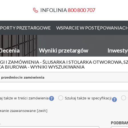
INFOLINIA
800 800 707
PORTY PRZETARGOWE
WSPARCIE W POSTĘPOWANIAC
lecenia
Wyniki przetargów
Inwesty
GI I ZAMÓWIENIA - ŚLUSARKA I STOLARKA OTWOROWA, 
A BIUROWA - WYNIKI WYSZUKIWANIA
 przedmiocie zamówienia
aj także w treści zamówienia
Szukaj także w specyfikacji
wanie zaawansowane [zwiń]
A
PODBRA