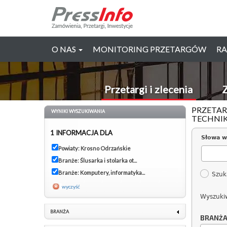
O NAS
MONITORING PRZETARGÓW
RA
Przetargi i zlecenia
Z
PRZETAR
WYNIKI WYSZUKIWANIA
TECHNIK
1 INFORMACJA DLA
Słowa w
Powiaty: Krosno Odrzańskie
Branże: Ślusarka i stolarka ot...
Branże: Komputery, informatyka...
Szuk
wyczyść
Wyszuki
BRANŻA
BRANŻ