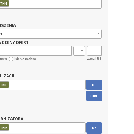
TKIE
OSZENIA
ie
A OCENY OFERT
erium
waga [%]
lub nie podano
LIZACJI
UE
TKIE
EURO
GANIZATORA
UE
TKIE