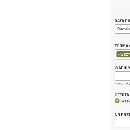
DATA PU
Dowoln
FORMA 
×
WSZY
WADIU
Kwota od 
OFERTA
Wszy
NR PRZ