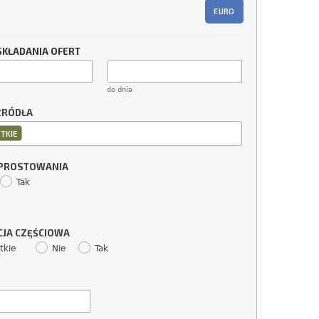
EURO
SKŁADANIA OFERT
do dnia
ŹRÓDŁA
TKIE
SPROSTOWANIA
Tak
CJA CZĘŚCIOWA
tkie
Nie
Tak