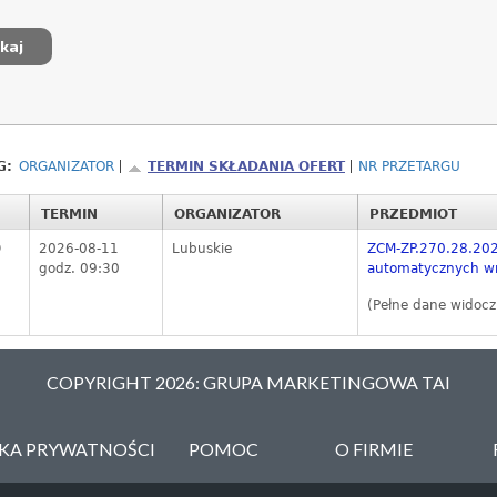
G:
ORGANIZATOR
TERMIN SKŁADANIA OFERT
NR PRZETARGU
TERMIN
ORGANIZATOR
PRZEDMIOT
9
2026-08-11
Lubuskie
ZCM-ZP.270.28.202
godz. 09:30
automatycznych wra
(Pełne dane widocz
COPYRIGHT 2026: GRUPA MARKETINGOWA TAI
YKA PRYWATNOŚCI
POMOC
O FIRMIE