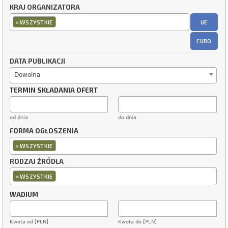
KRAJ ORGANIZATORA
×
UE
WSZYSTKIE
EURO
DATA PUBLIKACJI
Dowolna
TERMIN SKŁADANIA OFERT
od dnia
do dnia
FORMA OGŁOSZENIA
×
WSZYSTKIE
RODZAJ ŹRÓDŁA
×
WSZYSTKIE
WADIUM
Kwota od [PLN]
Kwota do [PLN]