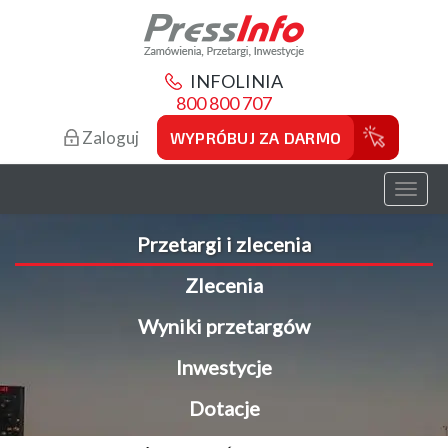
INFOLINIA
800 800 707
Zaloguj
WYPRÓBUJ ZA DARMO
Toggl
naviga
Przetargi i zlecenia
Zlecenia
Wyniki przetargów
Inwestycje
Dotacje