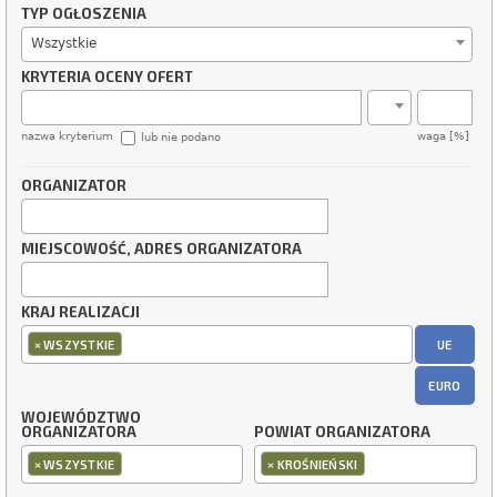
TYP OGŁOSZENIA
Wszystkie
KRYTERIA OCENY OFERT
nazwa kryterium
waga [%]
lub nie podano
ORGANIZATOR
MIEJSCOWOŚĆ, ADRES ORGANIZATORA
KRAJ REALIZACJI
×
UE
WSZYSTKIE
EURO
WOJEWÓDZTWO
ORGANIZATORA
POWIAT ORGANIZATORA
×
×
WSZYSTKIE
KROŚNIEŃSKI