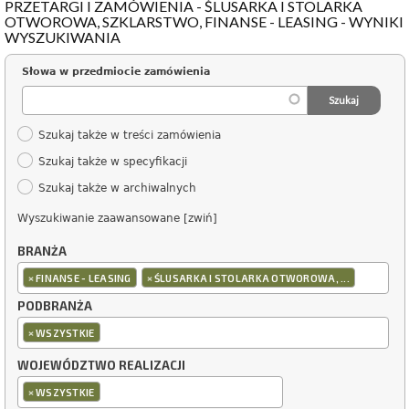
PRZETARGI I ZAMÓWIENIA - ŚLUSARKA I STOLARKA
OTWOROWA, SZKLARSTWO, FINANSE - LEASING - WYNIKI
WYSZUKIWANIA
Słowa w przedmiocie zamówienia
Szukaj także w treści zamówienia
Szukaj także w specyfikacji
Szukaj także w archiwalnych
Wyszukiwanie zaawansowane [zwiń]
BRANŻA
×
×
FINANSE - LEASING
ŚLUSARKA I STOLARKA OTWOROWA, ...
PODBRANŻA
×
WSZYSTKIE
WOJEWÓDZTWO REALIZACJI
×
WSZYSTKIE