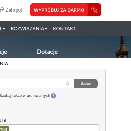
Zaloguj
WYPRÓBUJ ZA DARMO
H
ROZWIĄZANIA
KONTAKT
cje
Dotacje
ANIA
Szukaj także w archiwalnych
NŻA
TKIE