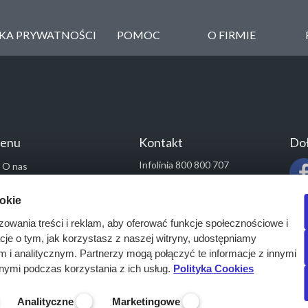
YKA PRYWATNOŚCI
POMOC
O FIRMIE
enu
Kontakt
Doł
Infolinia 800 800 707
O nas
kontakt@pressinfo.pl
Rozwiązania
ookie
Monitoring przetargów
zowania treści i reklam, aby oferować funkcje społecznościowe i
Raporty przetargowe
acje o tym, jak korzystasz z naszej witryny, udostępniamy
Ustawienia cookies
i analitycznym. Partnerzy mogą połączyć te informacje z innymi
Kontakt
nymi podczas korzystania z ich usług.
Polityka Cookies
Analityczne
Marketingowe