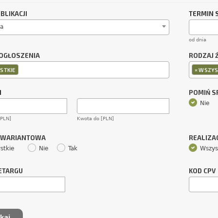
BLIKACJI
TERMIN 
a
od dnia
OGŁOSZENIA
RODZAJ 
×
STKIE
WSZYS
M
POMIŃ 
Nie
[PLN]
Kwota do [PLN]
 WARIANTOWA
REALIZA
stkie
Nie
Tak
Wszys
ETARGU
KOD CPV