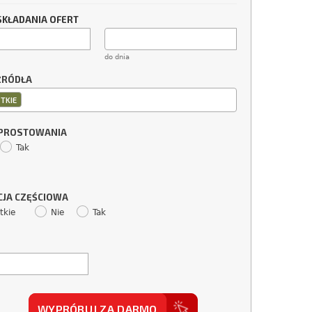
SKŁADANIA OFERT
do dnia
ŹRÓDŁA
TKIE
SPROSTOWANIA
Tak
CJA CZĘŚCIOWA
tkie
Nie
Tak
WYPRÓBUJ ZA DARMO