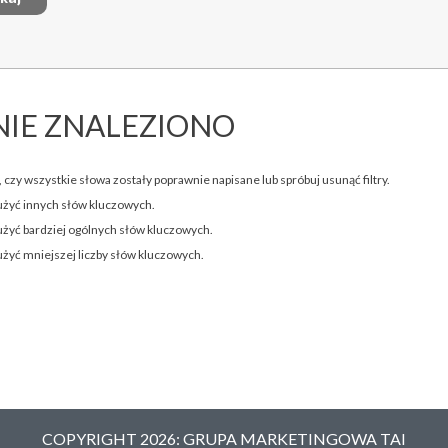
NIE ZNALEZIONO
 czy wszystkie słowa zostały poprawnie napisane lub spróbuj usunąć filtry.
użyć innych słów kluczowych.
użyć bardziej ogólnych słów kluczowych.
użyć mniejszej liczby słów kluczowych.
COPYRIGHT 2026: GRUPA MARKETINGOWA TAI