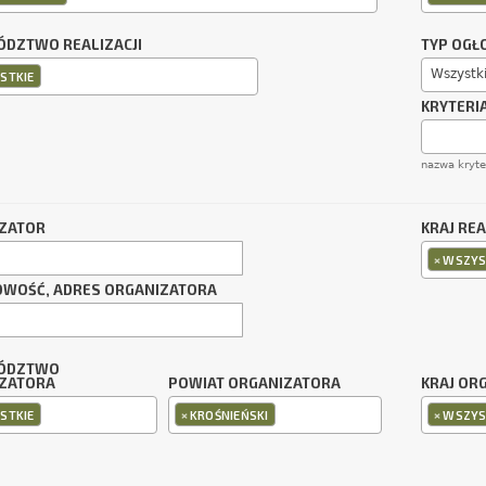
DZTWO REALIZACJI
TYP OGŁ
Wszystk
STKIE
KRYTERI
nazwa kryt
ZATOR
KRAJ REA
×
WSZYS
OWOŚĆ, ADRES ORGANIZATORA
ÓDZTWO
ZATORA
POWIAT ORGANIZATORA
KRAJ OR
×
×
STKIE
KROŚNIEŃSKI
WSZYS