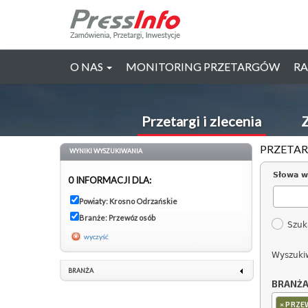
O NAS
MONITORING PRZETARGÓW
RA
Przetargi i zlecenia
Z
PRZETAR
WYNIKI WYSZUKIWANIA
Słowa w
0 INFORMACJI DLA:
Powiaty: Krosno Odrzańskie
Branże: Przewóz osób
Szuk
wyczyść
Wyszuki
BRANŻA
BRANŻ
×
PRZE