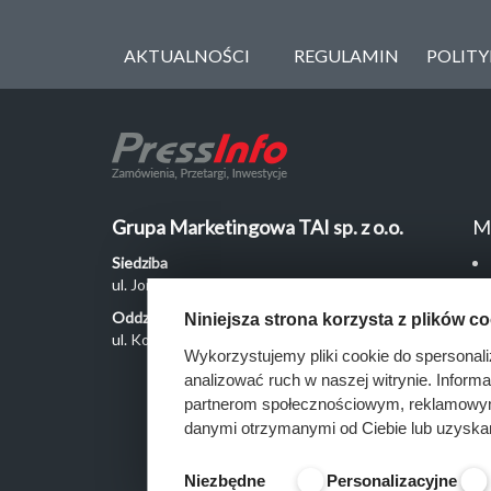
AKTUALNOŚCI
REGULAMIN
POLIT
Grupa Marketingowa TAI sp. z o.o.
M
Siedziba
ul. Jordanowska 12, 04-204 Warszawa
Oddział Poznań
Niniejsza strona korzysta z plików c
ul. Kochanowskiego 18/6, 60-846 Poznań
Wykorzystujemy pliki cookie do spersonali
analizować ruch w naszej witrynie. Inform
partnerom społecznościowym, reklamowym 
danymi otrzymanymi od Ciebie lub uzyska
Niezbędne
Personalizacyjne