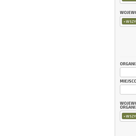
WOJEWÓ
×
WSZY
ORGANI
MIEJSC
WOJEW
ORGANI
×
WSZY