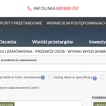
INFOLINIA
800 800 707
PORTY PRZETARGOWE
WSPARCIE W POSTĘPOWANIAC
lecenia
Wyniki przetargów
Inwesty
GI I ZAMÓWIENIA - PRZEWÓZ OSÓB - WYNIKI WYSZUKIW
 przedmiocie zamówienia
aj także w treści zamówienia
Szukaj także w specyfikacji
wanie zaawansowane [zwiń]
A
PODBRA
×
WÓZ OSÓB
WSZYS