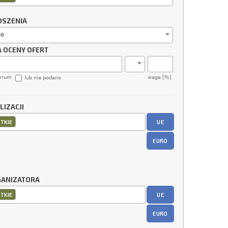
OSZENIA
ie
A OCENY OFERT
erium
waga [%]
lub nie podano
LIZACJI
UE
TKIE
EURO
GANIZATORA
UE
TKIE
EURO