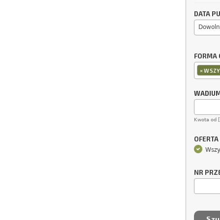
DATA PU
Dowoln
FORMA 
×
WSZY
WADIU
Kwota od 
OFERTA
Wszy
NR PRZ