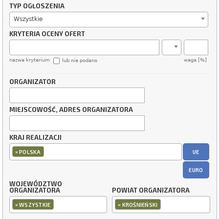
TYP OGŁOSZENIA
Wszystkie
KRYTERIA OCENY OFERT
nazwa kryterium
waga [%]
lub nie podano
ORGANIZATOR
MIEJSCOWOŚĆ, ADRES ORGANIZATORA
KRAJ REALIZACJI
×
UE
POLSKA
EURO
WOJEWÓDZTWO
ORGANIZATORA
POWIAT ORGANIZATORA
×
×
WSZYSTKIE
KROŚNIEŃSKI