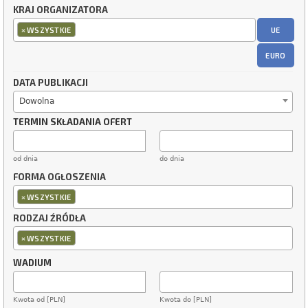
KRAJ ORGANIZATORA
×
UE
WSZYSTKIE
EURO
DATA PUBLIKACJI
Dowolna
TERMIN SKŁADANIA OFERT
od dnia
do dnia
FORMA OGŁOSZENIA
×
WSZYSTKIE
RODZAJ ŹRÓDŁA
×
WSZYSTKIE
WADIUM
Kwota od [PLN]
Kwota do [PLN]