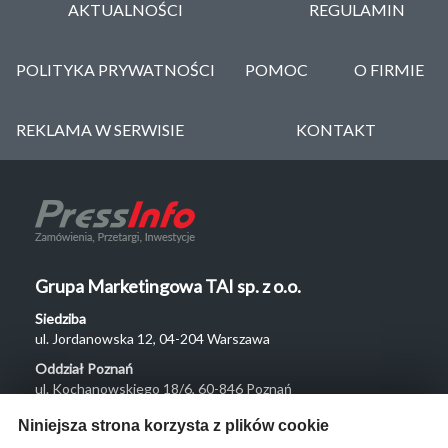
AKTUALNOŚCI
REGULAMIN
POLITYKA PRYWATNOŚCI
POMOC
O FIRMIE
REKLAMA W SERWISIE
KONTAKT
Grupa Marketingowa TAI sp. z o.o.
Siedziba
ul. Jordanowska 12, 04-204 Warszawa
Oddział Poznań
ul. Kochanowskiego 18/6, 60-846 Poznań
Menu
Niniejsza strona korzysta z plików cookie