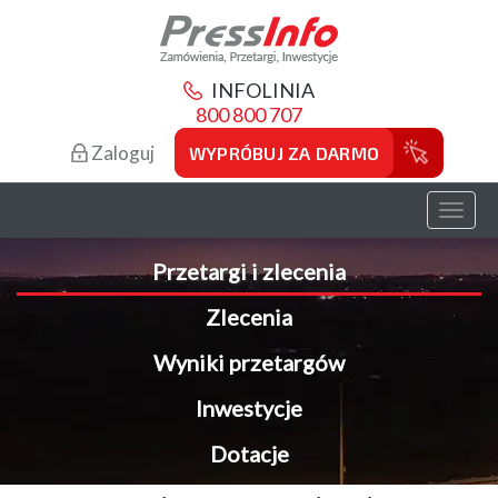
INFOLINIA
800 800 707
Zaloguj
WYPRÓBUJ ZA DARMO
Toggl
naviga
Przetargi i zlecenia
Zlecenia
Wyniki przetargów
Inwestycje
Dotacje