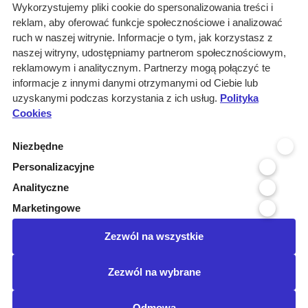
O nas
Wykorzystujemy pliki cookie do spersonalizowania treści i
reklam, aby oferować funkcje społecznościowe i analizować
Rozwiązania
ruch w naszej witrynie. Informacje o tym, jak korzystasz z
Monitoring
naszej witryny, udostępniamy partnerom społecznościowym,
przetargów
reklamowym i analitycznym. Partnerzy mogą połączyć te
informacje z innymi danymi otrzymanymi od Ciebie lub
Raporty
uzyskanymi podczas korzystania z ich usług.
Polityka
przetargowe
Cookies
Ustawienia cookies
Niezbędne
Kontakt
Personalizacyjne
Kontakt
Analityczne
Infolinia 800 800 707
Marketingowe
kontakt@pressinfo.pl
Zezwól na wszystkie
Dołącz do nas
Zezwól na wybrane
Odmowa