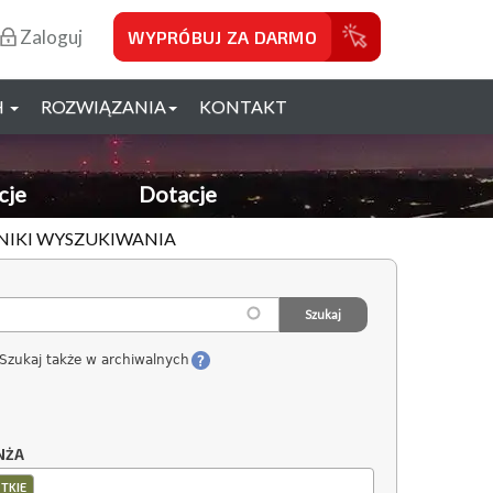
Zaloguj
WYPRÓBUJ ZA DARMO
H
ROZWIĄZANIA
KONTAKT
cje
Dotacje
YNIKI WYSZUKIWANIA
Szukaj także w archiwalnych
NŻA
TKIE