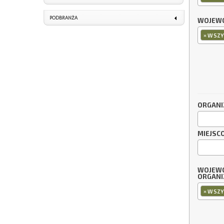
PODBRANŻA
WOJEWÓ
×
WSZY
ORGANI
MIEJSC
WOJEW
ORGANI
×
WSZY