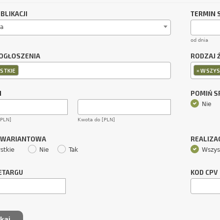
BLIKACJI
TERMIN 
a
od dnia
OGŁOSZENIA
RODZAJ 
×
STKIE
WSZYS
M
POMIŃ 
Nie
[PLN]
Kwota do [PLN]
 WARIANTOWA
REALIZA
stkie
Nie
Tak
Wszys
ETARGU
KOD CPV