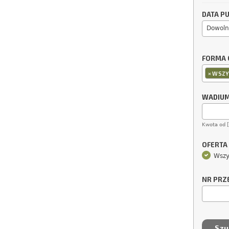
DATA PU
Dowoln
FORMA 
×
WSZY
WADIU
Kwota od 
OFERTA
Wszy
NR PRZ