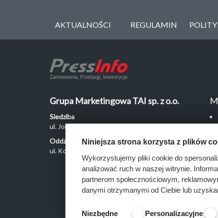
AKTUALNOŚCI
REGULAMIN
POLIT
Grupa Marketingowa TAI sp. z o.o.
M
Siedziba
ul. Jordanowska 12, 04-204 Warszawa
Oddział Poznań
Niniejsza strona korzysta z plików c
ul. Kochanowskiego 18/6, 60-846 Poznań
Wykorzystujemy pliki cookie do spersonali
analizować ruch w naszej witrynie. Inform
partnerom społecznościowym, reklamowym 
danymi otrzymanymi od Ciebie lub uzyska
Niezbędne
Personalizacyjne