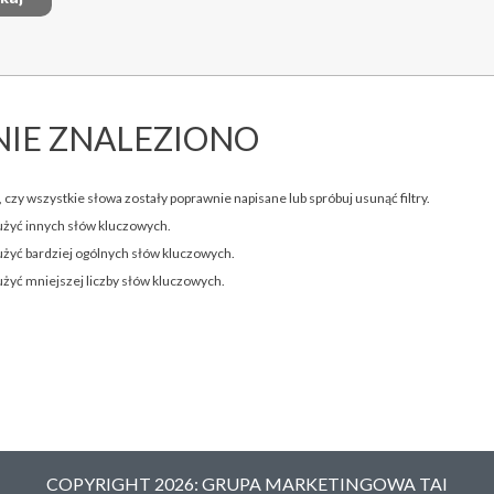
NIE ZNALEZIONO
 czy wszystkie słowa zostały poprawnie napisane lub spróbuj usunąć filtry.
użyć innych słów kluczowych.
użyć bardziej ogólnych słów kluczowych.
użyć mniejszej liczby słów kluczowych.
COPYRIGHT 2026: GRUPA MARKETINGOWA TAI