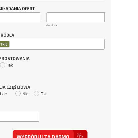
SKŁADANIA OFERT
do dnia
ŹRÓDŁA
TKIE
SPROSTOWANIA
Tak
CJA CZĘŚCIOWA
tkie
Nie
Tak
WYPRÓBUJ ZA DARMO