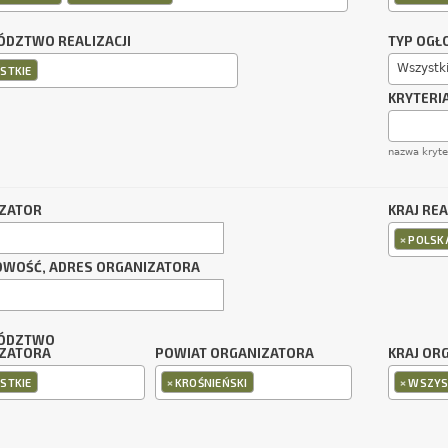
DZTWO REALIZACJI
TYP OGŁ
Wszystk
STKIE
KRYTERI
nazwa kryt
ZATOR
KRAJ REA
×
POLSK
OWOŚĆ, ADRES ORGANIZATORA
ÓDZTWO
ZATORA
POWIAT ORGANIZATORA
KRAJ OR
×
×
STKIE
KROŚNIEŃSKI
WSZYS