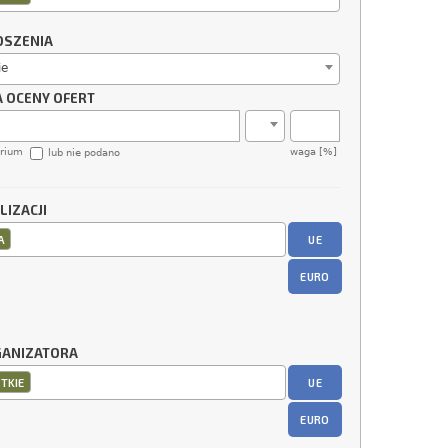
OSZENIA
ie
A OCENY OFERT
erium
waga [%]
lub nie podano
LIZACJI
UE
A
EURO
GANIZATORA
UE
TKIE
EURO