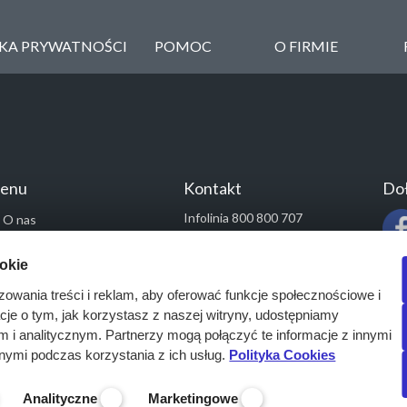
YKA PRYWATNOŚCI
POMOC
O FIRMIE
enu
Kontakt
Doł
Infolinia 800 800 707
O nas
kontakt@pressinfo.pl
Rozwiązania
ookie
Monitoring przetargów
zowania treści i reklam, aby oferować funkcje społecznościowe i
Raporty przetargowe
acje o tym, jak korzystasz z naszej witryny, udostępniamy
Ustawienia cookies
i analitycznym. Partnerzy mogą połączyć te informacje z innymi
Kontakt
nymi podczas korzystania z ich usług.
Polityka Cookies
Analityczne
Marketingowe