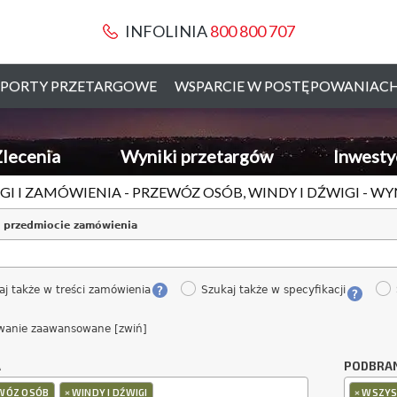
INFOLINIA
800 800 707
PORTY PRZETARGOWE
WSPARCIE W POSTĘPOWANIAC
lecenia
Wyniki przetargów
Inwesty
GI I ZAMÓWIENIA - PRZEWÓZ OSÓB, WINDY I DŹWIGI - W
 przedmiocie zamówienia
aj także w treści zamówienia
Szukaj także w specyfikacji
wanie zaawansowane [zwiń]
A
PODBRA
×
×
WÓZ OSÓB
WINDY I DŹWIGI
WSZYS