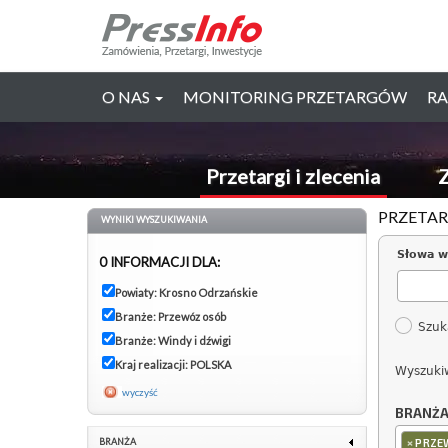
O NAS
MONITORING PRZETARGÓW
RA
Przetargi i zlecenia
Z
PRZETAR
WYNIKI WYSZUKIWANIA
Słowa w
0 INFORMACJI DLA:
Powiaty: Krosno Odrzańskie
Branże: Przewóz osób
Szuk
Branże: Windy i dźwigi
Kraj realizacji: POLSKA
Wyszuki
wyczyść
BRANŻ
×
BRANŻA
PRZE