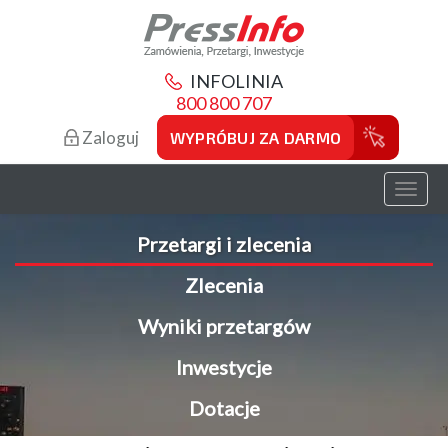
INFOLINIA
800 800 707
Zaloguj
WYPRÓBUJ ZA DARMO
Toggl
naviga
Przetargi i zlecenia
Zlecenia
Wyniki przetargów
Inwestycje
Dotacje