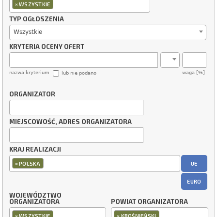
×
WSZYSTKIE
TYP OGŁOSZENIA
Wszystkie
KRYTERIA OCENY OFERT
nazwa kryterium
waga [%]
lub nie podano
ORGANIZATOR
MIEJSCOWOŚĆ, ADRES ORGANIZATORA
KRAJ REALIZACJI
×
UE
POLSKA
EURO
WOJEWÓDZTWO
ORGANIZATORA
POWIAT ORGANIZATORA
×
×
WSZYSTKIE
KROŚNIEŃSKI