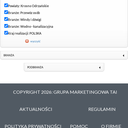
Powiaty: Krosno Odrzańskie
Branże: Przewóz osób
Branże: Windy i dźwigi
Branże: Wodno - kanalizacyjna
Kraj realizacji: POLSKA
wyczyść
BRANŻA
PODBRANŻA
COPYRIGHT 2026: GRUPA MARKETINGOWA TAI
AKTUALNOŚCI
REGULAMIN
POLITYKA PRYWATNOŚCI
POMOC
O FIRMIE