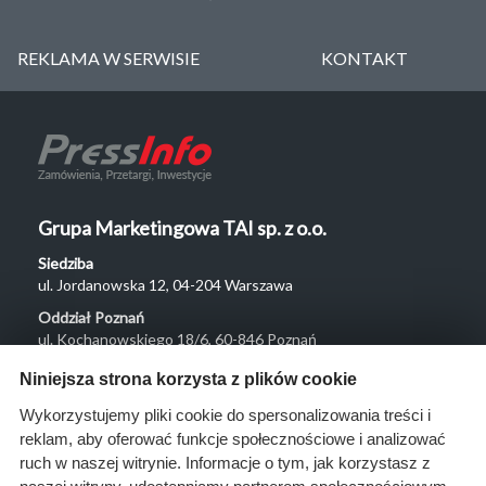
REKLAMA W SERWISIE
KONTAKT
Grupa Marketingowa TAI sp. z o.o.
Siedziba
ul. Jordanowska 12, 04-204 Warszawa
Oddział Poznań
ul. Kochanowskiego 18/6, 60-846 Poznań
Menu
Niniejsza strona korzysta z plików cookie
O nas
Wykorzystujemy pliki cookie do spersonalizowania treści i
reklam, aby oferować funkcje społecznościowe i analizować
Rozwiązania
ruch w naszej witrynie. Informacje o tym, jak korzystasz z