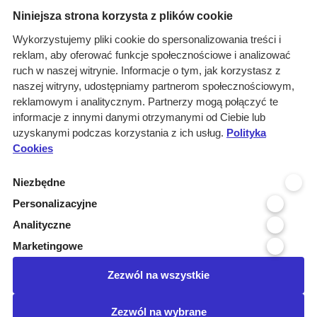
Menu
Niniejsza strona korzysta z plików cookie
O nas
Wykorzystujemy pliki cookie do spersonalizowania treści i
reklam, aby oferować funkcje społecznościowe i analizować
Rozwiązania
ruch w naszej witrynie. Informacje o tym, jak korzystasz z
Monitoring
naszej witryny, udostępniamy partnerom społecznościowym,
przetargów
reklamowym i analitycznym. Partnerzy mogą połączyć te
informacje z innymi danymi otrzymanymi od Ciebie lub
Raporty
uzyskanymi podczas korzystania z ich usług.
Polityka
przetargowe
Cookies
Ustawienia cookies
Niezbędne
Kontakt
Personalizacyjne
Kontakt
Analityczne
Infolinia 800 800 707
Marketingowe
kontakt@pressinfo.pl
Zezwól na wszystkie
Dołącz do nas
Zezwól na wybrane