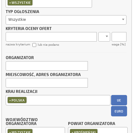
×
WSZYSTKIE
TYP OGŁOSZENIA
Wszystkie
KRYTERIA OCENY OFERT
nazwa kryterium
waga [%]
lub nie podano
ORGANIZATOR
MIEJSCOWOŚĆ, ADRES ORGANIZATORA
KRAJ REALIZACJI
×
UE
POLSKA
EURO
WOJEWÓDZTWO
ORGANIZATORA
POWIAT ORGANIZATORA
×
×
WSZYSTKIE
KROŚNIEŃSKI