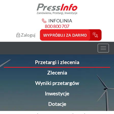
INFOLINIA
800 800 707
Zaloguj
WYPRÓBUJ ZA DARMO
Toggl
naviga
Przetargi i zlecenia
Zlecenia
Wyniki przetargów
Inwestycje
Dotacje