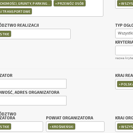
×
×
CHOMOŚCI, GRUNTY, PARKING...
PRZEWÓZ OSÓB
WSZYS
GI TRANSPORTOWE
DZTWO REALIZACJI
TYP OGŁ
Wszystk
STKIE
KRYTERI
nazwa kryt
ZATOR
KRAJ REA
×
POLSK
OWOŚĆ, ADRES ORGANIZATORA
ÓDZTWO
ZATORA
POWIAT ORGANIZATORA
KRAJ OR
×
×
STKIE
KROŚNIEŃSKI
WSZYS