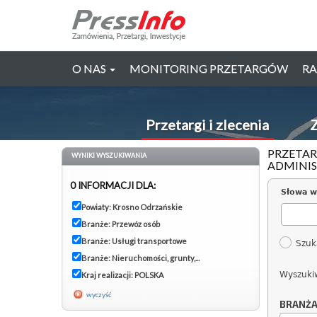
O NAS
MONITORING PRZETARGÓW
RA
Przetargi i zlecenia
Z
PRZETAR
WYNIKI WYSZUKIWANIA
ADMINIS
0 INFORMACJI DLA:
Słowa w
Powiaty: Krosno Odrzańskie
Branże: Przewóz osób
Branże: Usługi transportowe
Szuk
Branże: Nieruchomości, grunty,...
Wyszuki
Kraj realizacji: POLSKA
wyczyść
BRANŻ