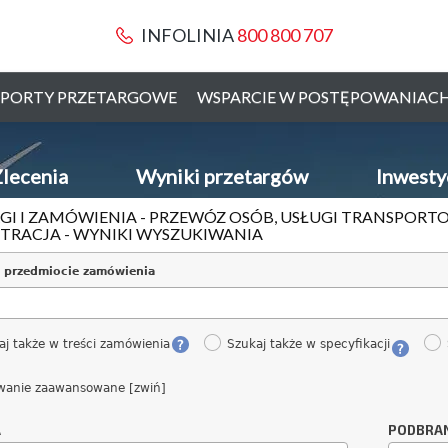
INFOLINIA
800 800 707
PORTY PRZETARGOWE
WSPARCIE W POSTĘPOWANIAC
lecenia
Wyniki przetargów
Inwesty
GI I ZAMÓWIENIA - PRZEWÓZ OSÓB, USŁUGI TRANSPORTO
TRACJA - WYNIKI WYSZUKIWANIA
 przedmiocie zamówienia
aj także w treści zamówienia
Szukaj także w specyfikacji
wanie zaawansowane [zwiń]
A
PODBRA