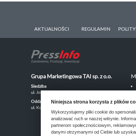
AKTUALNOŚCI
REGULAMIN
POLIT
Grupa Marketingowa TAI sp. z o.o.
M
Siedziba
ul. Jordanowska 12, 04-204 Warszawa
Oddział Poznań
Niniejsza strona korzysta z plików c
ul. Kochanowskiego 18/6, 60-846 Poznań
Wykorzystujemy pliki cookie do spersonali
analizować ruch w naszej witrynie. Inform
partnerom społecznościowym, reklamowym 
danymi otrzymanymi od Ciebie lub uzyska