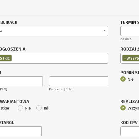
BLIKACJI
TERMIN 
a
od dnia
OGŁOSZENIA
RODZAJ 
×
STKIE
WSZYS
M
POMIŃ 
Nie
[PLN]
Kwota do [PLN]
 WARIANTOWA
REALIZA
stkie
Nie
Tak
Wszys
ETARGU
KOD CPV