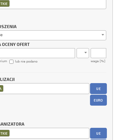
TKIE
OSZENIA
ie
A OCENY OFERT
erium
waga [%]
lub nie podano
LIZACJI
UE
A
EURO
GANIZATORA
UE
TKIE