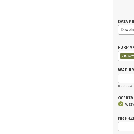
DATA PU
Dowoln
FORMA 
×
WSZY
WADIU
Kwota od 
OFERTA
Wszy
NR PRZ