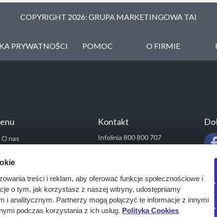
COPYRIGHT 2026: GRUPA MARKETINGOWA TAI
YKA PRYWATNOŚCI
POMOC
O FIRMIE
enu
Kontakt
Doł
Infolinia 800 800 707
O nas
kontakt@pressinfo.pl
Rozwiązania
ookie
Monitoring przetargów
zowania treści i reklam, aby oferować funkcje społecznościowe i
Raporty przetargowe
acje o tym, jak korzystasz z naszej witryny, udostępniamy
Ustawienia cookies
i analitycznym. Partnerzy mogą połączyć te informacje z innymi
Kontakt
nymi podczas korzystania z ich usług.
Polityka Cookies