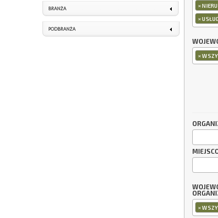
×
NIERU
BRANŻA
×
USŁU
PODBRANŻA
WOJEWÓ
×
WSZY
ORGANI
MIEJSC
WOJEW
ORGANI
×
WSZY