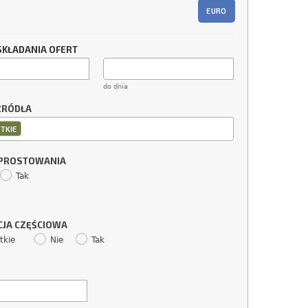
EURO
SKŁADANIA OFERT
do dnia
ŹRÓDŁA
TKIE
SPROSTOWANIA
Tak
CJA CZĘŚCIOWA
tkie
Nie
Tak