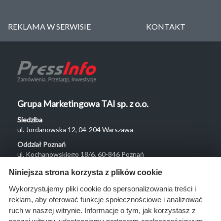
REKLAMA W SERWISIE
KONTAKT
Grupa Marketingowa TAI sp. z o.o.
Siedziba
ul. Jordanowska 12, 04-204 Warszawa
Oddział Poznań
ul. Kochanowskiego 18/6, 60-846 Poznań
Menu
Niniejsza strona korzysta z plików cookie
O nas
Wykorzystujemy pliki cookie do spersonalizowania treści i
reklam, aby oferować funkcje społecznościowe i analizować
Rozwiązania
ruch w naszej witrynie. Informacje o tym, jak korzystasz z