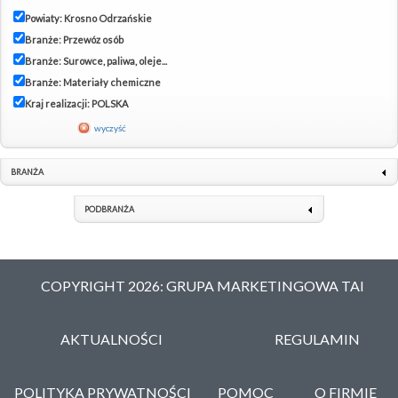
Powiaty: Krosno Odrzańskie
Branże: Przewóz osób
Branże: Surowce, paliwa, oleje...
Branże: Materiały chemiczne
Kraj realizacji: POLSKA
wyczyść
BRANŻA
PODBRANŻA
COPYRIGHT 2026: GRUPA MARKETINGOWA TAI
AKTUALNOŚCI
REGULAMIN
POLITYKA PRYWATNOŚCI
POMOC
O FIRMIE