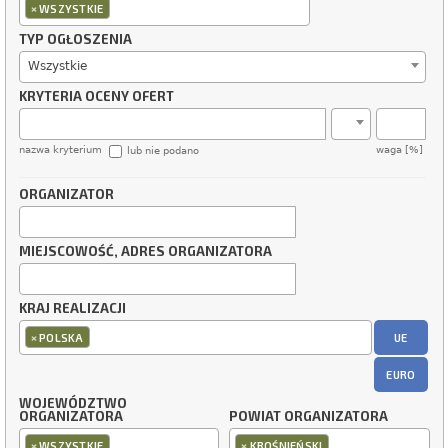
×
WSZYSTKIE
TYP OGŁOSZENIA
Wszystkie
KRYTERIA OCENY OFERT
nazwa kryterium
waga [%]
lub nie podano
ORGANIZATOR
MIEJSCOWOŚĆ, ADRES ORGANIZATORA
KRAJ REALIZACJI
×
UE
POLSKA
EURO
WOJEWÓDZTWO
ORGANIZATORA
POWIAT ORGANIZATORA
×
×
WSZYSTKIE
KROŚNIEŃSKI