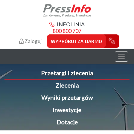
INFOLINIA
800 800 707
Zaloguj
WYPRÓBUJ ZA DARMO
Toggl
naviga
Przetargi i zlecenia
Zlecenia
Wyniki przetargów
Inwestycje
Dotacje