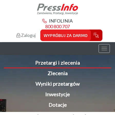
INFOLINIA
800 800 707
Zaloguj
WYPRÓBUJ ZA DARMO
Toggl
naviga
Przetargi i zlecenia
Zlecenia
Wyniki przetargów
Inwestycje
Dotacje