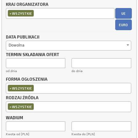
KRAJ ORGANIZATORA
×
UE
WSZYSTKIE
EURO
DATA PUBLIKACJI
Dowolna
TERMIN SKŁADANIA OFERT
od dnia
do dnia
FORMA OGŁOSZENIA
×
WSZYSTKIE
RODZAJ ŹRÓDŁA
×
WSZYSTKIE
WADIUM
Kwota od [PLN]
Kwota do [PLN]