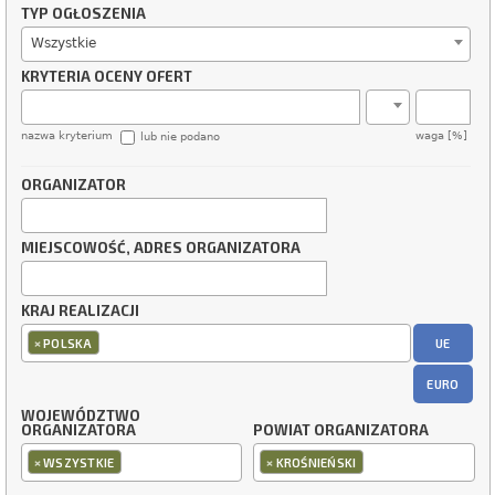
TYP OGŁOSZENIA
Wszystkie
KRYTERIA OCENY OFERT
nazwa kryterium
waga [%]
lub nie podano
ORGANIZATOR
MIEJSCOWOŚĆ, ADRES ORGANIZATORA
KRAJ REALIZACJI
×
UE
POLSKA
EURO
WOJEWÓDZTWO
ORGANIZATORA
POWIAT ORGANIZATORA
×
×
WSZYSTKIE
KROŚNIEŃSKI