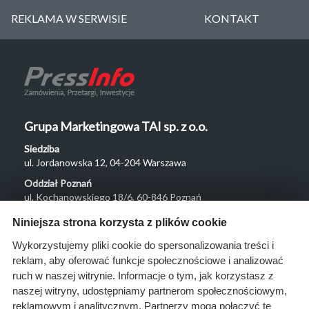
REKLAMA W SERWISIE
KONTAKT
Grupa Marketingowa TAI sp. z o.o.
Siedziba
ul. Jordanowska 12, 04-204 Warszawa
Oddział Poznań
ul. Kochanowskiego 18/6, 60-846 Poznań
Menu
Niniejsza strona korzysta z plików cookie
O nas
Wykorzystujemy pliki cookie do spersonalizowania treści i
reklam, aby oferować funkcje społecznościowe i analizować
Rozwiązania
ruch w naszej witrynie. Informacje o tym, jak korzystasz z
Monitoring
naszej witryny, udostępniamy partnerom społecznościowym,
przetargów
reklamowym i analitycznym. Partnerzy mogą połączyć te