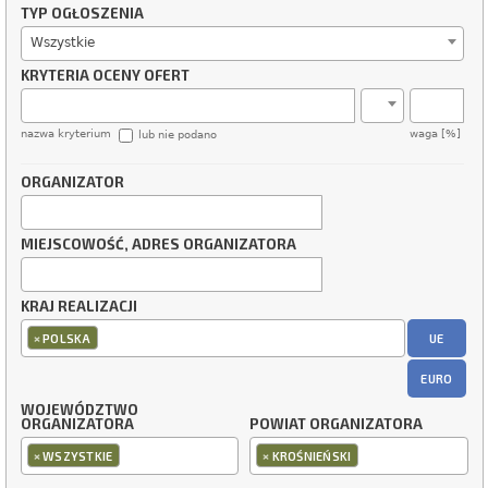
TYP OGŁOSZENIA
Wszystkie
KRYTERIA OCENY OFERT
nazwa kryterium
waga [%]
lub nie podano
ORGANIZATOR
MIEJSCOWOŚĆ, ADRES ORGANIZATORA
KRAJ REALIZACJI
×
UE
POLSKA
EURO
WOJEWÓDZTWO
ORGANIZATORA
POWIAT ORGANIZATORA
×
×
WSZYSTKIE
KROŚNIEŃSKI