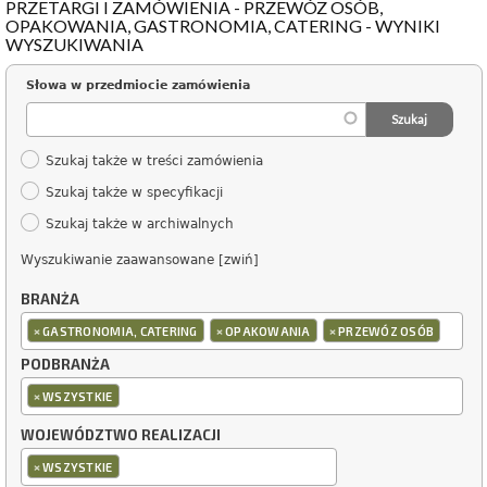
PRZETARGI I ZAMÓWIENIA - PRZEWÓZ OSÓB,
OPAKOWANIA, GASTRONOMIA, CATERING - WYNIKI
WYSZUKIWANIA
Słowa w przedmiocie zamówienia
Szukaj także w treści zamówienia
Szukaj także w specyfikacji
Szukaj także w archiwalnych
Wyszukiwanie zaawansowane [zwiń]
BRANŻA
×
×
×
GASTRONOMIA, CATERING
OPAKOWANIA
PRZEWÓZ OSÓB
PODBRANŻA
×
WSZYSTKIE
WOJEWÓDZTWO REALIZACJI
×
WSZYSTKIE