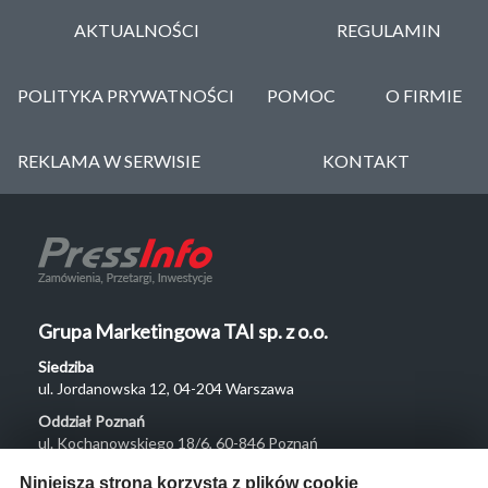
AKTUALNOŚCI
REGULAMIN
POLITYKA PRYWATNOŚCI
POMOC
O FIRMIE
REKLAMA W SERWISIE
KONTAKT
Grupa Marketingowa TAI sp. z o.o.
Siedziba
ul. Jordanowska 12, 04-204 Warszawa
Oddział Poznań
ul. Kochanowskiego 18/6, 60-846 Poznań
Menu
Niniejsza strona korzysta z plików cookie