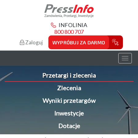
INFOLINIA
800 800 707
Zaloguj
WYPRÓBUJ ZA DARMO
Toggl
naviga
Przetargi i zlecenia
Zlecenia
Wyniki przetargów
Inwestycje
Dotacje