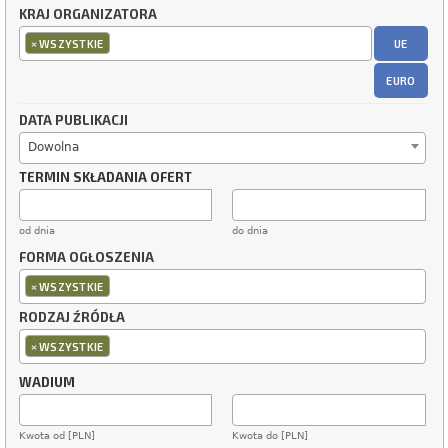
KRAJ ORGANIZATORA
×
UE
WSZYSTKIE
EURO
DATA PUBLIKACJI
Dowolna
TERMIN SKŁADANIA OFERT
od dnia
do dnia
FORMA OGŁOSZENIA
×
WSZYSTKIE
RODZAJ ŹRÓDŁA
×
WSZYSTKIE
WADIUM
Kwota od [PLN]
Kwota do [PLN]