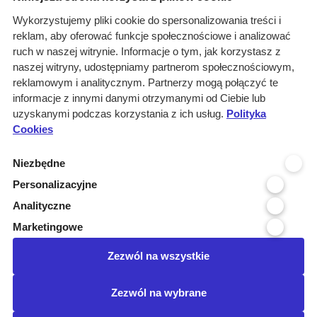
O nas
Wykorzystujemy pliki cookie do spersonalizowania treści i
reklam, aby oferować funkcje społecznościowe i analizować
Rozwiązania
ruch w naszej witrynie. Informacje o tym, jak korzystasz z
Monitoring
naszej witryny, udostępniamy partnerom społecznościowym,
przetargów
reklamowym i analitycznym. Partnerzy mogą połączyć te
informacje z innymi danymi otrzymanymi od Ciebie lub
Raporty
uzyskanymi podczas korzystania z ich usług.
Polityka
przetargowe
Cookies
Ustawienia cookies
Niezbędne
Kontakt
Personalizacyjne
Kontakt
Analityczne
Infolinia 800 800 707
Marketingowe
kontakt@pressinfo.pl
Zezwól na wszystkie
Dołącz do nas
Zezwól na wybrane