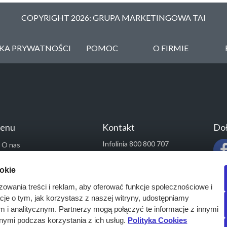
COPYRIGHT 2026: GRUPA MARKETINGOWA TAI
YKA PRYWATNOŚCI
POMOC
O FIRMIE
enu
Kontakt
Doł
Infolinia 800 800 707
O nas
kontakt@pressinfo.pl
Rozwiązania
ookie
Monitoring przetargów
zowania treści i reklam, aby oferować funkcje społecznościowe i
Raporty przetargowe
acje o tym, jak korzystasz z naszej witryny, udostępniamy
Ustawienia cookies
i analitycznym. Partnerzy mogą połączyć te informacje z innymi
Kontakt
nymi podczas korzystania z ich usług.
Polityka Cookies