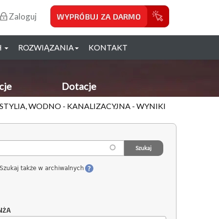
Zaloguj
WYPRÓBUJ ZA DARMO
H
ROZWIĄZANIA
KONTAKT
cje
Dotacje
STYLIA, WODNO - KANALIZACYJNA - WYNIKI
Szukaj także w archiwalnych
NŻA