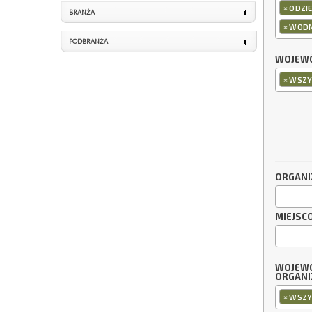
×
ODZIE
BRANŻA
×
WODN
PODBRANŻA
WOJEWÓ
×
WSZY
ORGANI
MIEJSC
WOJEW
ORGANI
×
WSZY