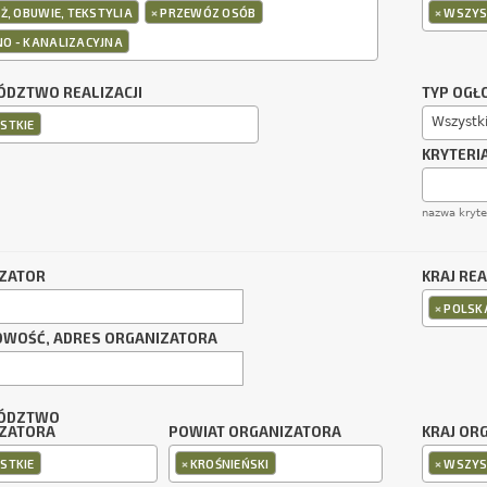
×
×
Ż, OBUWIE, TEKSTYLIA
PRZEWÓZ OSÓB
WSZYS
O - KANALIZACYJNA
DZTWO REALIZACJI
TYP OGŁ
Wszystk
STKIE
KRYTERI
nazwa kryt
ZATOR
KRAJ REA
×
POLSK
OWOŚĆ, ADRES ORGANIZATORA
ÓDZTWO
ZATORA
POWIAT ORGANIZATORA
KRAJ OR
×
×
STKIE
KROŚNIEŃSKI
WSZYS