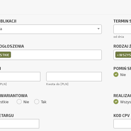
BLIKACJI
TERMIN 
a
od dnia
OGŁOSZENIA
RODZAJ 
×
STKIE
WSZYS
M
POMIŃ 
Nie
[PLN]
Kwota do [PLN]
 WARIANTOWA
REALIZA
stkie
Nie
Tak
Wszys
ETARGU
KOD CPV