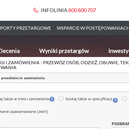
INFOLINIA
800 800 707
PORTY PRZETARGOWE
WSPARCIE W POSTĘPOWANIAC
lecenia
Wyniki przetargów
Inwesty
GI I ZAMÓWIENIA - PRZEWÓZ OSÓB, ODZIEŻ, OBUWIE, TEK
IWANIA
 przedmiocie zamówienia
aj także w treści zamówienia
Szukaj także w specyfikacji
wanie zaawansowane [zwiń]
A
PODBRA