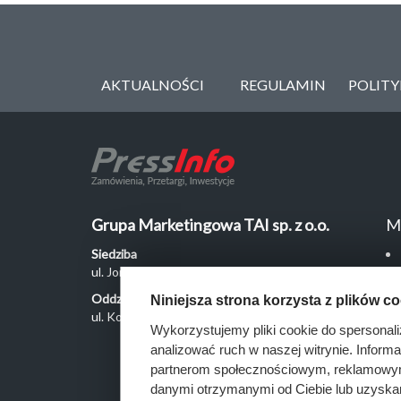
AKTUALNOŚCI
REGULAMIN
POLIT
Grupa Marketingowa TAI sp. z o.o.
M
Siedziba
ul. Jordanowska 12, 04-204 Warszawa
Oddział Poznań
Niniejsza strona korzysta z plików c
ul. Kochanowskiego 18/6, 60-846 Poznań
Wykorzystujemy pliki cookie do spersonali
analizować ruch w naszej witrynie. Inform
partnerom społecznościowym, reklamowym 
danymi otrzymanymi od Ciebie lub uzyska