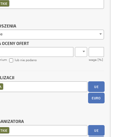
TKIE
OSZENIA
ie
A OCENY OFERT
erium
waga [%]
lub nie podano
LIZACJI
UE
A
EURO
GANIZATORA
UE
TKIE