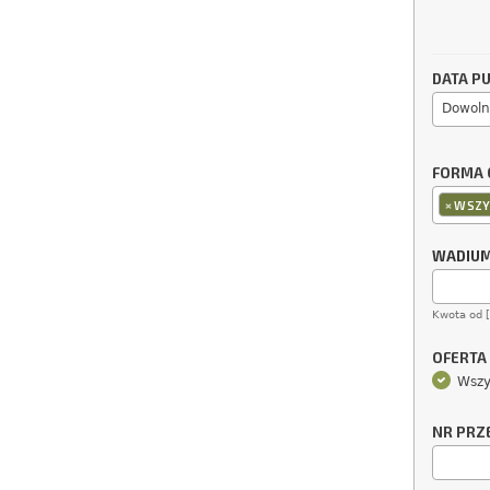
DATA PU
Dowoln
FORMA 
×
WSZY
WADIU
Kwota od 
OFERTA
Wszy
NR PRZ