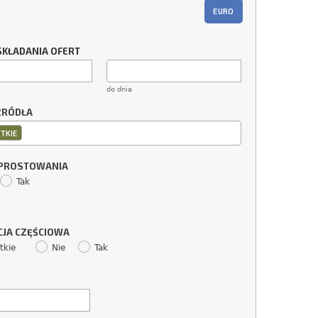
EURO
SKŁADANIA OFERT
do dnia
ŹRÓDŁA
TKIE
SPROSTOWANIA
Tak
CJA CZĘŚCIOWA
tkie
Nie
Tak