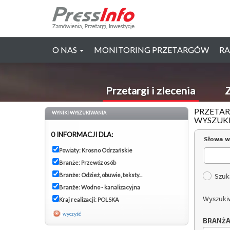
O NAS
MONITORING PRZETARGÓW
RA
Przetargi i zlecenia
Z
PRZETAR
WYNIKI WYSZUKIWANIA
WYSZUK
0 INFORMACJI DLA:
Słowa w
Powiaty: Krosno Odrzańskie
Branże: Przewóz osób
Branże: Odzież, obuwie, teksty...
Szuk
Branże: Wodno - kanalizacyjna
Wyszuki
Kraj realizacji: POLSKA
wyczyść
BRANŻ