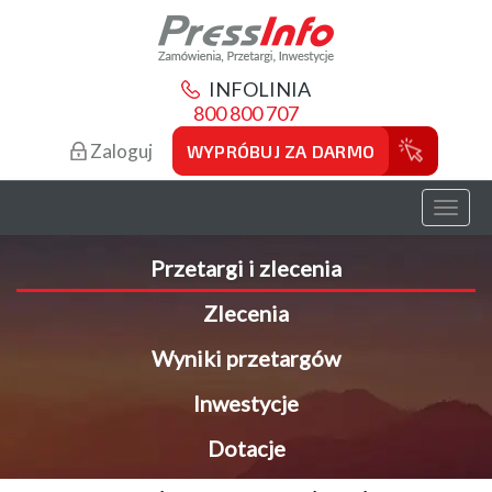
INFOLINIA
800 800 707
Zaloguj
WYPRÓBUJ ZA DARMO
Toggl
naviga
Przetargi i zlecenia
Zlecenia
Wyniki przetargów
Inwestycje
Dotacje