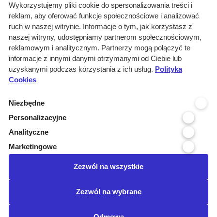
O nas
Wykorzystujemy pliki cookie do spersonalizowania treści i
reklam, aby oferować funkcje społecznościowe i analizować
Rozwiązania
ruch w naszej witrynie. Informacje o tym, jak korzystasz z
Monitoring
naszej witryny, udostępniamy partnerom społecznościowym,
przetargów
reklamowym i analitycznym. Partnerzy mogą połączyć te
informacje z innymi danymi otrzymanymi od Ciebie lub
Raporty
uzyskanymi podczas korzystania z ich usług.
Polityka
przetargowe
Cookies
Ustawienia cookies
Niezbędne
Kontakt
Personalizacyjne
Kontakt
Analityczne
Infolinia 800 800 707
Marketingowe
kontakt@pressinfo.pl
Zezwól na wszystkie
Dołącz do nas
Zezwól na wybrane
Odmowa