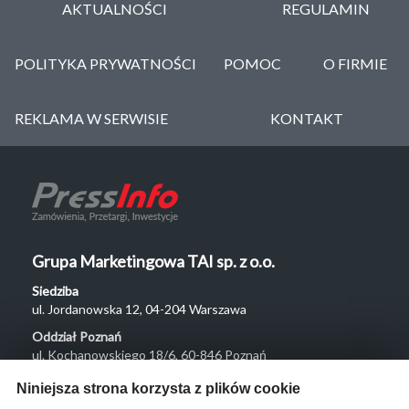
AKTUALNOŚCI
REGULAMIN
POLITYKA PRYWATNOŚCI
POMOC
O FIRMIE
REKLAMA W SERWISIE
KONTAKT
Grupa Marketingowa TAI sp. z o.o.
Siedziba
ul. Jordanowska 12, 04-204 Warszawa
Oddział Poznań
ul. Kochanowskiego 18/6, 60-846 Poznań
Menu
Niniejsza strona korzysta z plików cookie