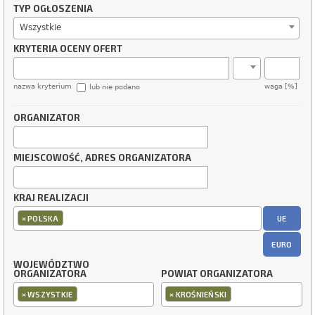
TYP OGŁOSZENIA
Wszystkie
KRYTERIA OCENY OFERT
nazwa kryterium
waga [%]
lub nie podano
ORGANIZATOR
MIEJSCOWOŚĆ, ADRES ORGANIZATORA
KRAJ REALIZACJI
×
UE
POLSKA
EURO
WOJEWÓDZTWO
ORGANIZATORA
POWIAT ORGANIZATORA
×
×
WSZYSTKIE
KROŚNIEŃSKI