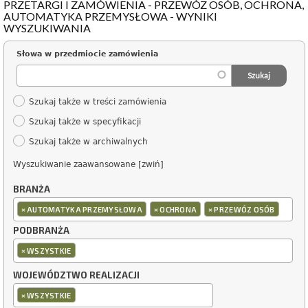
PRZETARGI I ZAMÓWIENIA - PRZEWÓZ OSÓB, OCHRONA,
AUTOMATYKA PRZEMYSŁOWA - WYNIKI
WYSZUKIWANIA
Słowa w przedmiocie zamówienia
Szukaj także w treści zamówienia
Szukaj także w specyfikacji
Szukaj także w archiwalnych
Wyszukiwanie zaawansowane [zwiń]
BRANŻA
×
×
×
AUTOMATYKA PRZEMYSŁOWA
OCHRONA
PRZEWÓZ OSÓB
PODBRANŻA
×
WSZYSTKIE
WOJEWÓDZTWO REALIZACJI
×
WSZYSTKIE