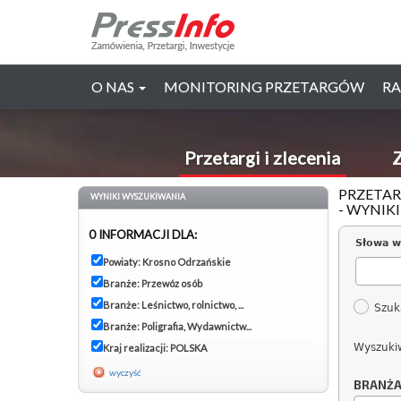
O NAS
MONITORING PRZETARGÓW
RA
Przetargi i zlecenia
Z
PRZETAR
WYNIKI WYSZUKIWANIA
- WYNIK
0 INFORMACJI DLA:
Słowa w
Powiaty: Krosno Odrzańskie
Branże: Przewóz osób
Branże: Leśnictwo, rolnictwo, ...
Szuk
Branże: Poligrafia, Wydawnictw...
Wyszuki
Kraj realizacji: POLSKA
wyczyść
BRANŻ