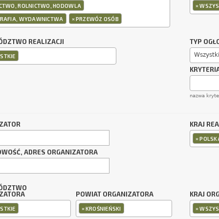
×
ICTWO, ROLNICTWO, HODOWLA
WSZYS
×
GRAFIA, WYDAWNICTWA
PRZEWÓZ OSÓB
DZTWO REALIZACJI
TYP OGŁ
Wszystk
STKIE
KRYTERI
nazwa kryt
ZATOR
KRAJ REA
×
POLSK
OWOŚĆ, ADRES ORGANIZATORA
ÓDZTWO
ZATORA
POWIAT ORGANIZATORA
KRAJ OR
×
×
STKIE
KROŚNIEŃSKI
WSZYS