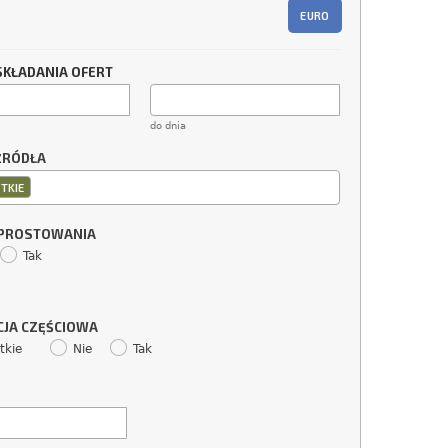
EURO
SKŁADANIA OFERT
do dnia
ŹRÓDŁA
TKIE
SPROSTOWANIA
Tak
CJA CZĘŚCIOWA
tkie
Nie
Tak