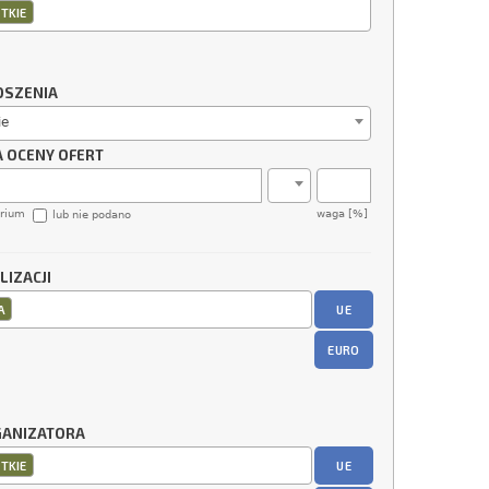
TKIE
OSZENIA
ie
A OCENY OFERT
erium
waga [%]
lub nie podano
LIZACJI
UE
A
EURO
GANIZATORA
UE
TKIE