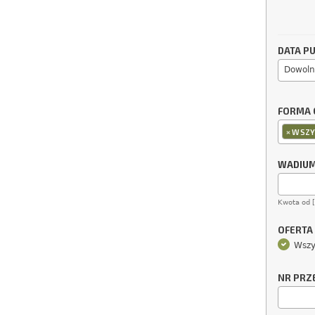
DATA PU
Dowoln
FORMA 
×
WSZY
WADIU
Kwota od 
OFERTA
Wszy
NR PRZ