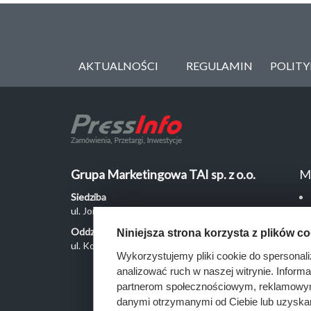
AKTUALNOŚCI
REGULAMIN
POLIT
Grupa Marketingowa TAI sp. z o.o.
M
Siedziba
ul. Jordanowska 12, 04-204 Warszawa
Oddział Poznań
Niniejsza strona korzysta z plików c
ul. Kochanowskiego 18/6, 60-846 Poznań
Wykorzystujemy pliki cookie do spersonali
analizować ruch w naszej witrynie. Inform
partnerom społecznościowym, reklamowym 
danymi otrzymanymi od Ciebie lub uzyska