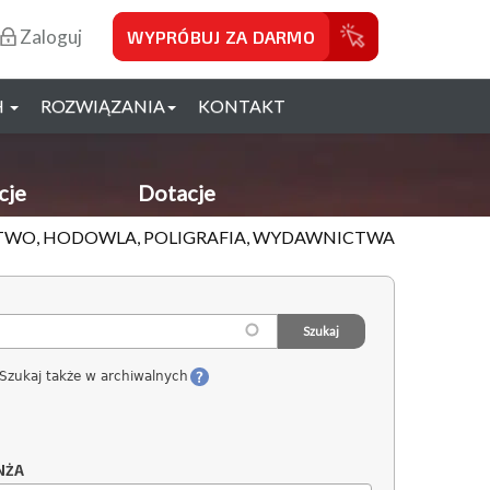
Zaloguj
WYPRÓBUJ ZA DARMO
H
ROZWIĄZANIA
KONTAKT
cje
Dotacje
ICTWO, HODOWLA, POLIGRAFIA, WYDAWNICTWA
Szukaj także w archiwalnych
NŻA