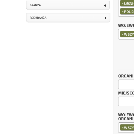
×
LEŚN
BRANŻA
×
POLI
PODBRANŻA
WOJEWÓ
×
WSZY
ORGANI
MIEJSC
WOJEW
ORGANI
×
WSZY