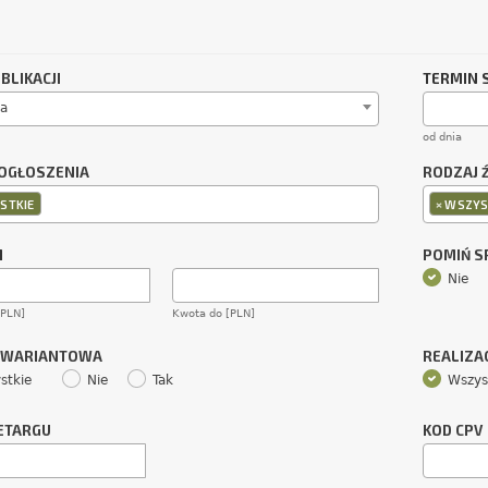
BLIKACJI
TERMIN 
a
od dnia
OGŁOSZENIA
RODZAJ 
×
STKIE
WSZYS
M
POMIŃ 
Nie
[PLN]
Kwota do [PLN]
 WARIANTOWA
REALIZA
stkie
Nie
Tak
Wszys
ETARGU
KOD CPV