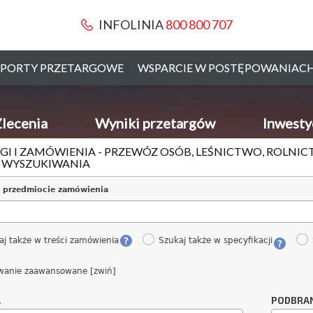
INFOLINIA
800 800 707
PORTY PRZETARGOWE
WSPARCIE W POSTĘPOWANIAC
lecenia
Wyniki przetargów
Inwesty
GI I ZAMÓWIENIA - PRZEWÓZ OSÓB, LEŚNICTWO, ROLN
I WYSZUKIWANIA
 przedmiocie zamówienia
aj także w treści zamówienia
Szukaj także w specyfikacji
wanie zaawansowane [zwiń]
A
PODBRA