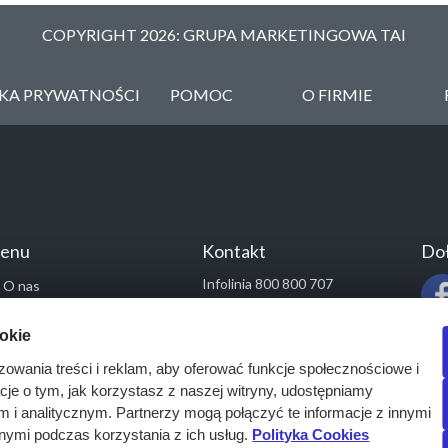
COPYRIGHT 2026: GRUPA MARKETINGOWA TAI
YKA PRYWATNOŚCI
POMOC
O FIRMIE
enu
Kontakt
Doł
Infolinia 800 800 707
O nas
kontakt@pressinfo.pl
Rozwiązania
ookie
Monitoring przetargów
zowania treści i reklam, aby oferować funkcje społecznościowe i
Raporty przetargowe
acje o tym, jak korzystasz z naszej witryny, udostępniamy
Ustawienia cookies
i analitycznym. Partnerzy mogą połączyć te informacje z innymi
Kontakt
nymi podczas korzystania z ich usług.
Polityka Cookies