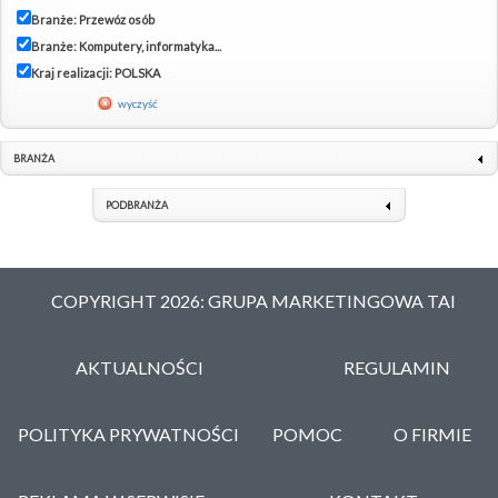
Branże: Przewóz osób
Branże: Komputery, informatyka...
Kraj realizacji: POLSKA
wyczyść
BRANŻA
PODBRANŻA
COPYRIGHT 2026: GRUPA MARKETINGOWA TAI
AKTUALNOŚCI
REGULAMIN
POLITYKA PRYWATNOŚCI
POMOC
O FIRMIE