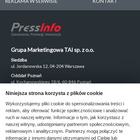
REKLAMA W SERWISIE
KONTAKT
Grupa Marketingowa TAI sp. z o.o.
Siedziba
ul. Jordanowska 12, 04-204 Warszawa
Oddział Poznań
ul. Kochanowskiego 18/6, 60-846 Poznań
Menu
Niniejsza strona korzysta z plików cookie
O nas
Wykorzystujemy pliki cookie do spersonalizowania treści i
reklam, aby oferować funkcje społecznościowe i analizować
Rozwiązania
ruch w naszej witrynie. Informacje o tym, jak korzystasz z
Monitoring
naszej witryny, udostępniamy partnerom społecznościowym,
przetargów
reklamowym i analitycznym. Partnerzy mogą połączyć te
informacje z innymi danymi otrzymanymi od Ciebie lub