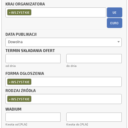
KRAJ ORGANIZATORA
×
UE
WSZYSTKIE
EURO
DATA PUBLIKACJI
Dowolna
TERMIN SKŁADANIA OFERT
od dnia
do dnia
FORMA OGŁOSZENIA
×
WSZYSTKIE
RODZAJ ŹRÓDŁA
×
WSZYSTKIE
WADIUM
Kwota od [PLN]
Kwota do [PLN]