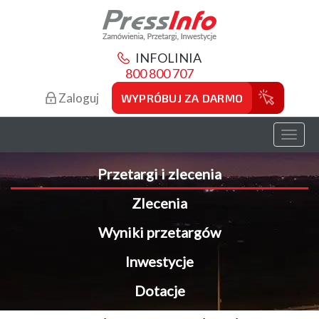
INFOLINIA
800 800 707
Zaloguj
WYPRÓBUJ ZA DARMO
Toggl
naviga
Przetargi i zlecenia
Zlecenia
Wyniki przetargów
Inwestycje
Dotacje