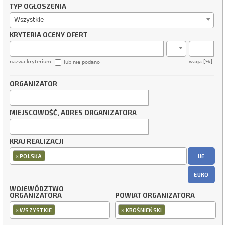
TYP OGŁOSZENIA
Wszystkie
KRYTERIA OCENY OFERT
nazwa kryterium
waga [%]
lub nie podano
ORGANIZATOR
MIEJSCOWOŚĆ, ADRES ORGANIZATORA
KRAJ REALIZACJI
×
UE
POLSKA
EURO
WOJEWÓDZTWO
ORGANIZATORA
POWIAT ORGANIZATORA
×
×
WSZYSTKIE
KROŚNIEŃSKI