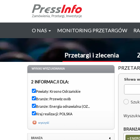
O NAS
MONITORING PRZETARGÓW
RA
Przetargi i zlecenia
Z
PRZETAR
WYNIKI WYSZUKIWANIA
Słowa w
2 INFORMACJI DLA:
Powiaty: Krosno Odrzańskie
Branże: Przewóz osób
Szuk
Branże: Energia odnawialna (OZ...
Kraj realizacji: POLSKA
Wyszuki
wyczyść
BRANŻ
×
BRANŻA
ENER