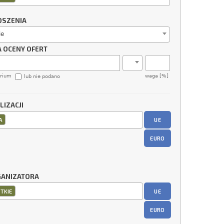
OSZENIA
ie
A OCENY OFERT
erium
waga [%]
lub nie podano
LIZACJI
UE
A
EURO
GANIZATORA
UE
TKIE
EURO