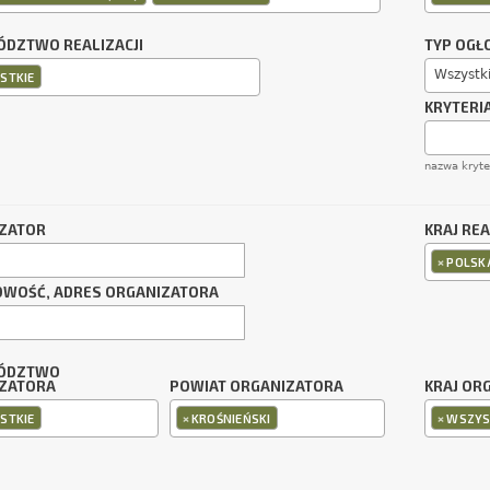
DZTWO REALIZACJI
TYP OGŁ
Wszystk
STKIE
KRYTERI
nazwa kryt
ZATOR
KRAJ REA
×
POLSK
OWOŚĆ, ADRES ORGANIZATORA
ÓDZTWO
ZATORA
POWIAT ORGANIZATORA
KRAJ OR
×
×
STKIE
KROŚNIEŃSKI
WSZYS