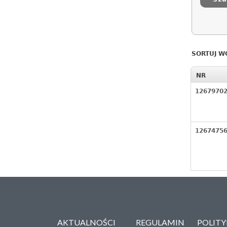
SORTUJ W
NR
1267970
1267475
AKTUALNOŚCI
REGULAMIN
POLIT