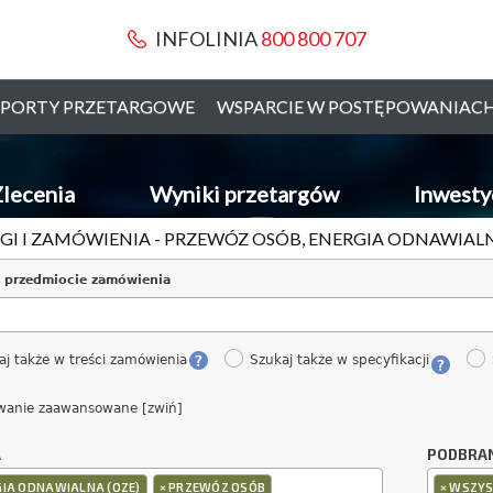
INFOLINIA
800 800 707
PORTY PRZETARGOWE
WSPARCIE W POSTĘPOWANIAC
lecenia
Wyniki przetargów
Inwesty
GI I ZAMÓWIENIA - PRZEWÓZ OSÓB, ENERGIA ODNAWIALN
 przedmiocie zamówienia
aj także w treści zamówienia
Szukaj także w specyfikacji
wanie zaawansowane [zwiń]
A
PODBRA
×
×
GIA ODNAWIALNA (OZE)
PRZEWÓZ OSÓB
WSZYS