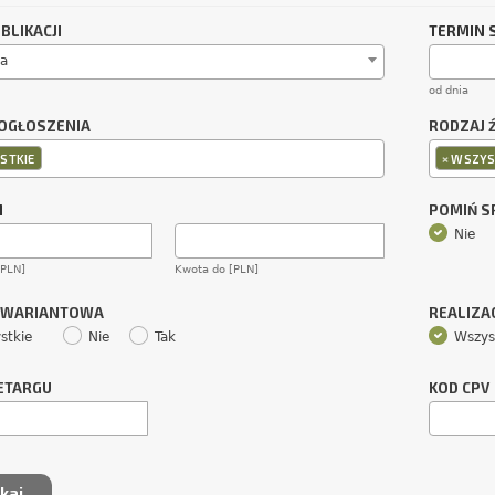
BLIKACJI
TERMIN 
a
od dnia
OGŁOSZENIA
RODZAJ 
×
STKIE
WSZYS
M
POMIŃ 
Nie
[PLN]
Kwota do [PLN]
 WARIANTOWA
REALIZA
stkie
Nie
Tak
Wszys
ETARGU
KOD CPV