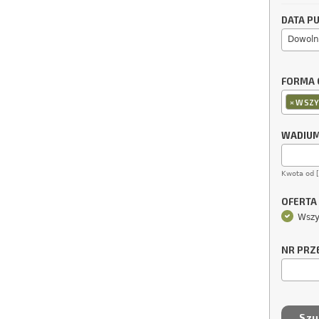
DATA PU
Dowoln
FORMA 
×
WSZY
WADIU
Kwota od 
OFERTA
Wszy
NR PRZ