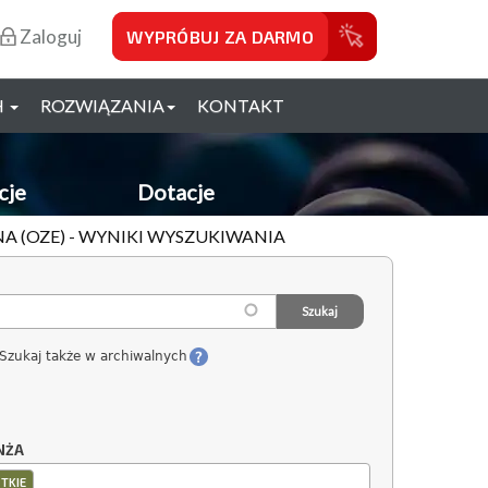
Zaloguj
WYPRÓBUJ ZA DARMO
H
ROZWIĄZANIA
KONTAKT
cje
Dotacje
A (OZE) - WYNIKI WYSZUKIWANIA
Szukaj także w archiwalnych
NŻA
TKIE