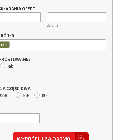
SKŁADANIA OFERT
do dnia
ŹRÓDŁA
TKIE
SPROSTOWANIA
Tak
CJA CZĘŚCIOWA
tkie
Nie
Tak
WYPRÓBUJ ZA DARMO