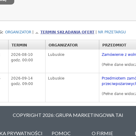
G:
ORGANIZATOR
TERMIN SKŁADANIA OFERT
NR PRZETARGU
TERMIN
ORGANIZATOR
PRZEDMIOT
2
2026-08-10
Lubuskie
Zamówienie z woln
godz. 00:00
(Pełne dane widoc
6
2026-09-14
Lubuskie
Przedmiotem zamów
godz. 09:00
przeciwpożarowych
(Pełne dane widoc
COPYRIGHT 2026: GRUPA MARKETINGOWA TAI
YKA PRYWATNOŚCI
POMOC
O FIRMIE