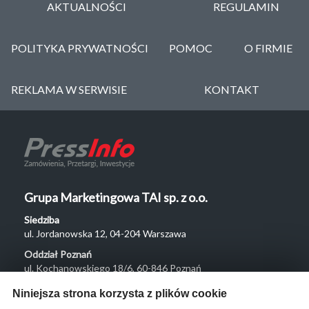
AKTUALNOŚCI
REGULAMIN
POLITYKA PRYWATNOŚCI
POMOC
O FIRMIE
REKLAMA W SERWISIE
KONTAKT
Grupa Marketingowa TAI sp. z o.o.
Siedziba
ul. Jordanowska 12, 04-204 Warszawa
Oddział Poznań
ul. Kochanowskiego 18/6, 60-846 Poznań
Menu
Niniejsza strona korzysta z plików cookie