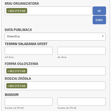
KRAJ ORGANIZATORA
×
UE
WSZYSTKIE
EURO
DATA PUBLIKACJI
Dowolna
TERMIN SKŁADANIA OFERT
od dnia
do dnia
FORMA OGŁOSZENIA
×
WSZYSTKIE
RODZAJ ŹRÓDŁA
×
WSZYSTKIE
WADIUM
Kwota od [PLN]
Kwota do [PLN]