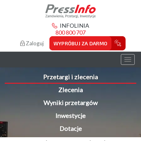
INFOLINIA
800 800 707
Zaloguj
WYPRÓBUJ ZA DARMO
Toggl
naviga
Przetargi i zlecenia
Zlecenia
Wyniki przetargów
Inwestycje
Dotacje