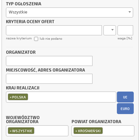
TYP OGŁOSZENIA
Wszystkie
KRYTERIA OCENY OFERT
nazwa kryterium
waga [%]
lub nie podano
ORGANIZATOR
MIEJSCOWOŚĆ, ADRES ORGANIZATORA
KRAJ REALIZACJI
×
UE
POLSKA
EURO
WOJEWÓDZTWO
ORGANIZATORA
POWIAT ORGANIZATORA
×
×
WSZYSTKIE
KROŚNIEŃSKI