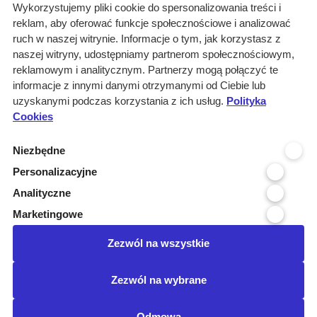
O nas
Wykorzystujemy pliki cookie do spersonalizowania treści i
reklam, aby oferować funkcje społecznościowe i analizować
Rozwiązania
ruch w naszej witrynie. Informacje o tym, jak korzystasz z
Monitoring
naszej witryny, udostępniamy partnerom społecznościowym,
przetargów
reklamowym i analitycznym. Partnerzy mogą połączyć te
informacje z innymi danymi otrzymanymi od Ciebie lub
Raporty
uzyskanymi podczas korzystania z ich usług.
Polityka
przetargowe
Cookies
Ustawienia cookies
Niezbędne
Kontakt
Personalizacyjne
Kontakt
Analityczne
Infolinia 800 800 707
Marketingowe
kontakt@pressinfo.pl
Zezwól na wszystkie
Dołącz do nas
Zezwól na wybrane
Odmowa