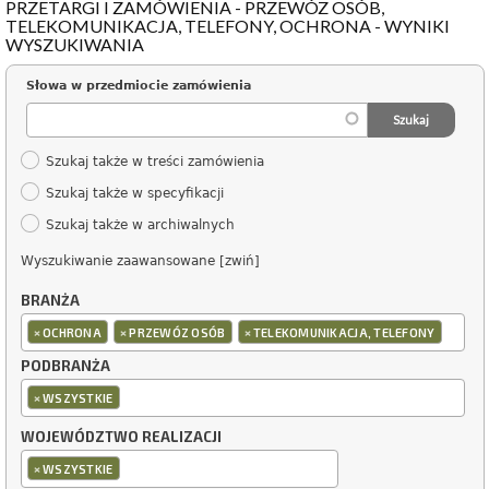
PRZETARGI I ZAMÓWIENIA - PRZEWÓZ OSÓB,
TELEKOMUNIKACJA, TELEFONY, OCHRONA - WYNIKI
WYSZUKIWANIA
Słowa w przedmiocie zamówienia
Szukaj także w treści zamówienia
Szukaj także w specyfikacji
Szukaj także w archiwalnych
Wyszukiwanie zaawansowane [zwiń]
BRANŻA
×
×
×
OCHRONA
PRZEWÓZ OSÓB
TELEKOMUNIKACJA, TELEFONY
PODBRANŻA
×
WSZYSTKIE
WOJEWÓDZTWO REALIZACJI
×
WSZYSTKIE