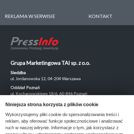
REKLAMA W SERWISIE
KONTAKT
Grupa Marketingowa TAI sp. z o.o.
Siedziba
ul. Jordanowska 12, 04-204 Warszawa
Oddział Poznań
ul. Kochanowskiego 18/6, 60-846 Poznań
Menu
Niniejsza strona korzysta z plików cookie
O nas
Wykorzystujemy pliki cookie do spersonalizowania treści i
reklam, aby oferować funkcje społecznościowe i analizować
Rozwiązania
ruch w naszej witrynie. Informacje o tym, jak korzystasz z