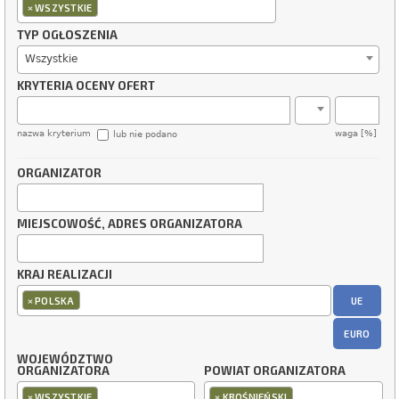
×
WSZYSTKIE
TYP OGŁOSZENIA
Wszystkie
KRYTERIA OCENY OFERT
nazwa kryterium
waga [%]
lub nie podano
ORGANIZATOR
MIEJSCOWOŚĆ, ADRES ORGANIZATORA
KRAJ REALIZACJI
×
UE
POLSKA
EURO
WOJEWÓDZTWO
ORGANIZATORA
POWIAT ORGANIZATORA
×
×
WSZYSTKIE
KROŚNIEŃSKI