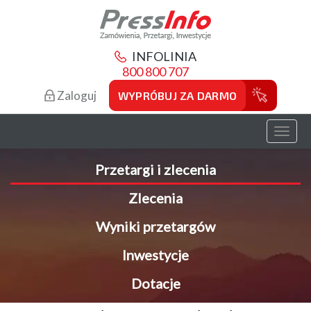
INFOLINIA
800 800 707
Zaloguj
WYPRÓBUJ ZA DARMO
Toggl
naviga
Przetargi i zlecenia
Zlecenia
Wyniki przetargów
Inwestycje
Dotacje