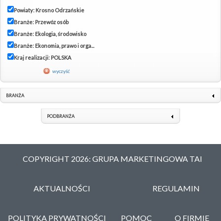
Powiaty: Krosno Odrzańskie
Branże: Przewóz osób
Branże: Ekologia, środowisko
Branże: Ekonomia, prawo i orga...
Kraj realizacji: POLSKA
wyczyść
BRANŻA
PODBRANŻA
COPYRIGHT 2026: GRUPA MARKETINGOWA TAI
AKTUALNOŚCI
REGULAMIN
POLITYKA PRYWATNOŚCI
POMOC
O FIRMIE