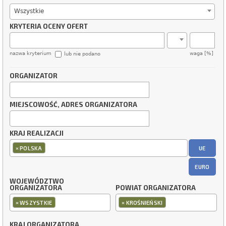
Wszystkie
KRYTERIA OCENY OFERT
nazwa kryterium
waga [%]
lub nie podano
ORGANIZATOR
MIEJSCOWOŚĆ, ADRES ORGANIZATORA
KRAJ REALIZACJI
×
UE
POLSKA
EURO
WOJEWÓDZTWO
ORGANIZATORA
POWIAT ORGANIZATORA
×
×
WSZYSTKIE
KROŚNIEŃSKI
KRAJ ORGANIZATORA