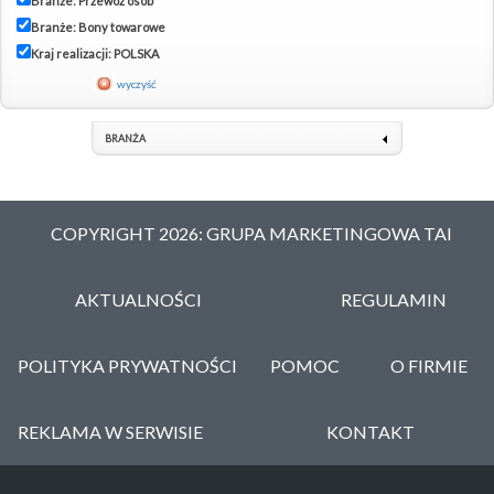
Branże: Przewóz osób
Branże: Bony towarowe
Kraj realizacji: POLSKA
wyczyść
BRANŻA
COPYRIGHT 2026: GRUPA MARKETINGOWA TAI
AKTUALNOŚCI
REGULAMIN
POLITYKA PRYWATNOŚCI
POMOC
O FIRMIE
REKLAMA W SERWISIE
KONTAKT