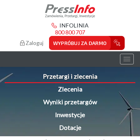
INFOLINIA
800 800 707
Zaloguj
WYPRÓBUJ ZA DARMO
Toggl
naviga
Przetargi i zlecenia
Zlecenia
Wyniki przetargów
Inwestycje
Dotacje