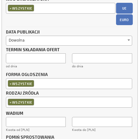
×
UE
WSZYSTKIE
EURO
DATA PUBLIKACJI
Dowolna
TERMIN SKŁADANIA OFERT
od dnia
do dnia
FORMA OGŁOSZENIA
×
WSZYSTKIE
RODZAJ ŹRÓDŁA
×
WSZYSTKIE
WADIUM
Kwota od [PLN]
Kwota do [PLN]
POMIŃ SPROSTOWANIA