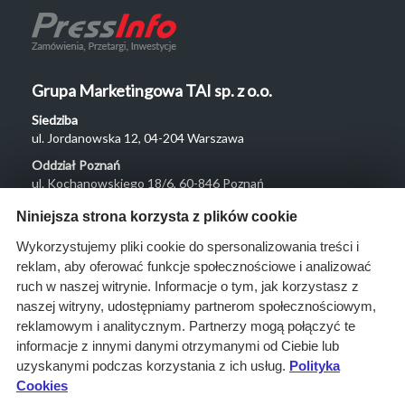
Grupa Marketingowa TAI sp. z o.o.
Siedziba
ul. Jordanowska 12, 04-204 Warszawa
Oddział Poznań
ul. Kochanowskiego 18/6, 60-846 Poznań
Menu
Niniejsza strona korzysta z plików cookie
O nas
Wykorzystujemy pliki cookie do spersonalizowania treści i
reklam, aby oferować funkcje społecznościowe i analizować
Rozwiązania
ruch w naszej witrynie. Informacje o tym, jak korzystasz z
Monitoring
naszej witryny, udostępniamy partnerom społecznościowym,
przetargów
reklamowym i analitycznym. Partnerzy mogą połączyć te
informacje z innymi danymi otrzymanymi od Ciebie lub
Raporty
uzyskanymi podczas korzystania z ich usług.
Polityka
przetargowe
Cookies