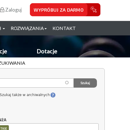
Zaloguj
WYPRÓBUJ ZA DARMO
H
ROZWIĄZANIA
KONTAKT
cje
Dotacje
SZUKIWANIA
Szukaj także w archiwalnych
NŻA
TKIE