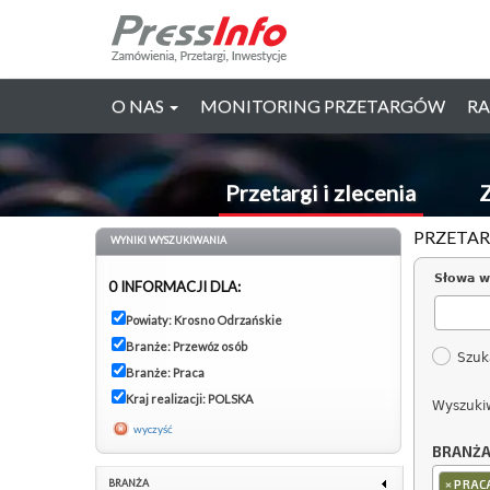
O NAS
MONITORING PRZETARGÓW
RA
Przetargi i zlecenia
Z
PRZETAR
WYNIKI WYSZUKIWANIA
Słowa w
0 INFORMACJI DLA:
Powiaty: Krosno Odrzańskie
Branże: Przewóz osób
Szuk
Branże: Praca
Kraj realizacji: POLSKA
Wyszuki
wyczyść
BRANŻ
×
BRANŻA
PRAC