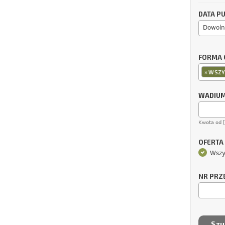
DATA PU
Dowoln
FORMA 
×
WSZY
WADIU
Kwota od 
OFERTA
Wszy
NR PRZ