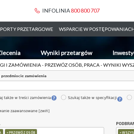
INFOLINIA
800 800 707
PORTY PRZETARGOWE
WSPARCIE W POSTĘPOWANIAC
lecenia
Wyniki przetargów
Inwesty
GI I ZAMÓWIENIA - PRZEWÓZ OSÓB, PRACA - WYNIKI WY
 przedmiocie zamówienia
aj także w treści zamówienia
Szukaj także w specyfikacji
wanie zaawansowane [zwiń]
A
PODBRA
×
×
A
PRZEWÓZ OSÓB
WSZYS