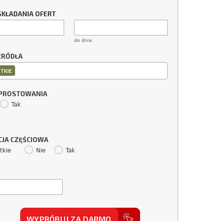
SKŁADANIA OFERT
do dnia
ŹRÓDŁA
TKIE
SPROSTOWANIA
Tak
CJA CZĘŚCIOWA
tkie
Nie
Tak
WYPRÓBUJ ZA DARMO