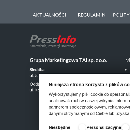
AKTUALNOŚCI
REGULAMIN
POLIT
Grupa Marketingowa TAI sp. z o.o.
M
Siedziba
ul. Jordanowska 12, 04-204 Warszawa
Oddział Poznań
Niniejsza strona korzysta z plików c
ul. Kochanowskiego 18/6, 60-846 Poznań
Wykorzystujemy pliki cookie do spersonali
analizować ruch w naszej witrynie. Inform
partnerom społecznościowym, reklamowym 
danymi otrzymanymi od Ciebie lub uzyska
Niezbędne
Personalizacyjne