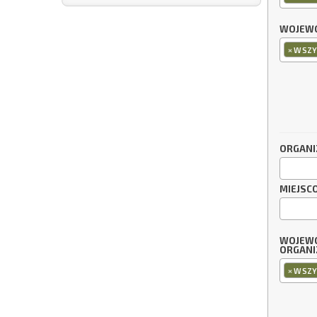
WOJEWÓ
×
WSZY
ORGANI
MIEJSC
WOJEW
ORGANI
×
WSZY