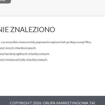
NIE ZNALEZIONO
 czy wszystkie słowa zostały poprawnie napisane lub spróbuj usunąć filtry.
użyć innych słów kluczowych.
użyć bardziej ogólnych słów kluczowych.
użyć mniejszej liczby słów kluczowych.
COPYRIGHT 2026: GRUPA MARKETINGOWA TAI