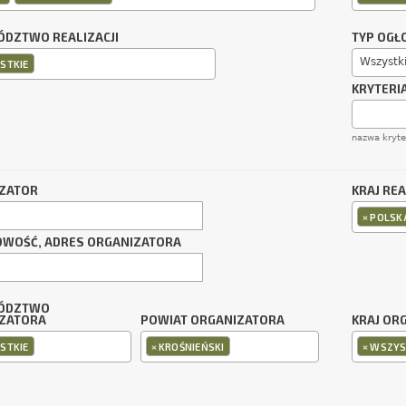
DZTWO REALIZACJI
TYP OGŁ
Wszystk
STKIE
KRYTERI
nazwa kryt
ZATOR
KRAJ REA
×
POLSK
OWOŚĆ, ADRES ORGANIZATORA
ÓDZTWO
ZATORA
POWIAT ORGANIZATORA
KRAJ OR
×
×
STKIE
KROŚNIEŃSKI
WSZYS