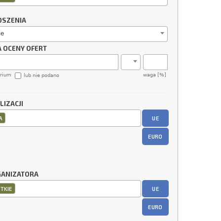
OSZENIA
ie
A OCENY OFERT
erium
waga [%]
lub nie podano
LIZACJI
UE
A
EURO
GANIZATORA
UE
TKIE
EURO