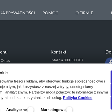
YKA PRYWATNOŚCI
POMOC
O FIRMIE
enu
Kontakt
Doł
Infolinia 800 800 707
O nas
kontakt@pressinfo.pl
Rozwiązania
ookie
Monitoring przetargów
zowania treści i reklam, aby oferować funkcje społecznościowe i
Raporty przetargowe
acje o tym, jak korzystasz z naszej witryny, udostępniamy
Ustawienia cookies
i analitycznym. Partnerzy mogą połączyć te informacje z innymi
Kontakt
nymi podczas korzystania z ich usług.
Polityka Cookies
Analityczne
Marketingowe