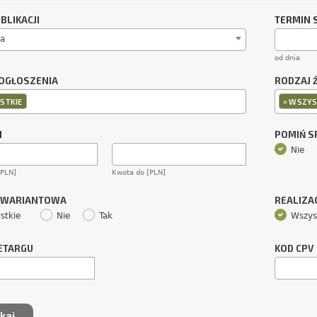
BLIKACJI
TERMIN 
a
od dnia
OGŁOSZENIA
RODZAJ 
×
STKIE
WSZYS
M
POMIŃ 
Nie
[PLN]
Kwota do [PLN]
 WARIANTOWA
REALIZA
stkie
Nie
Tak
Wszys
ETARGU
KOD CPV