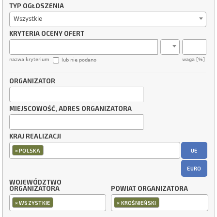
TYP OGŁOSZENIA
Wszystkie
KRYTERIA OCENY OFERT
nazwa kryterium
waga [%]
lub nie podano
ORGANIZATOR
MIEJSCOWOŚĆ, ADRES ORGANIZATORA
KRAJ REALIZACJI
×
UE
POLSKA
EURO
WOJEWÓDZTWO
ORGANIZATORA
POWIAT ORGANIZATORA
×
×
WSZYSTKIE
KROŚNIEŃSKI