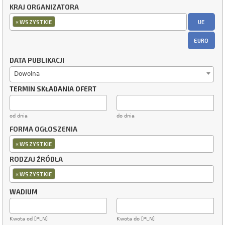
KRAJ ORGANIZATORA
×
UE
WSZYSTKIE
EURO
DATA PUBLIKACJI
Dowolna
TERMIN SKŁADANIA OFERT
od dnia
do dnia
FORMA OGŁOSZENIA
×
WSZYSTKIE
RODZAJ ŹRÓDŁA
×
WSZYSTKIE
WADIUM
Kwota od [PLN]
Kwota do [PLN]