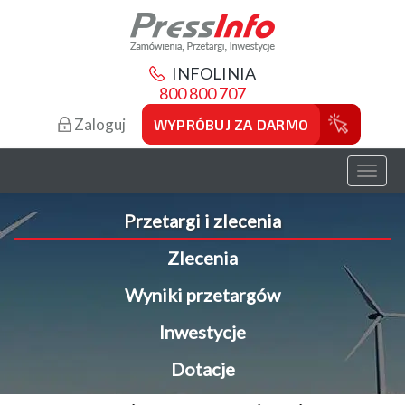
INFOLINIA
800 800 707
Zaloguj
WYPRÓBUJ ZA DARMO
Toggl
naviga
Przetargi i zlecenia
Zlecenia
Wyniki przetargów
Inwestycje
Dotacje