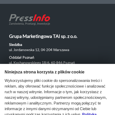
Grupa Marketingowa TAI sp. z o.o.
Siedziba
ul. Jordanowska 12, 04-204 Warszawa
Oddział Poznań
ul. Kochanowskiego 18/6, 60-846 Poznań
Menu
Niniejsza strona korzysta z plików cookie
O nas
Wykorzystujemy pliki cookie do spersonalizowania treści i
reklam, aby oferować funkcje społecznościowe i analizować
Rozwiązania
ruch w naszej witrynie. Informacje o tym, jak korzystasz z
Monitoring
naszej witryny, udostępniamy partnerom społecznościowym,
przetargów
reklamowym i analitycznym. Partnerzy mogą połączyć te
informacje z innymi danymi otrzymanymi od Ciebie lub
Raporty
uzyskanymi podczas korzystania z ich usług.
Polityka