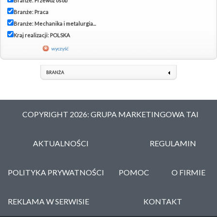
Branże: Przewóz osób
Branże: Praca
Branże: Mechanika i metalurgia...
Kraj realizacji: POLSKA
wyczyść
BRANŻA
COPYRIGHT 2026: GRUPA MARKETINGOWA TAI
AKTUALNOŚCI
REGULAMIN
POLITYKA PRYWATNOŚCI
POMOC
O FIRMIE
REKLAMA W SERWISIE
KONTAKT