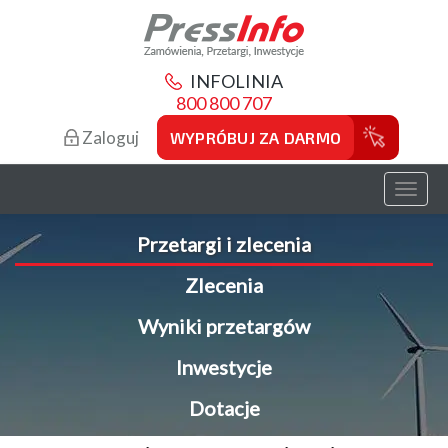
INFOLINIA
800 800 707
Zaloguj
WYPRÓBUJ ZA DARMO
Toggl
naviga
Przetargi i zlecenia
Zlecenia
Wyniki przetargów
Inwestycje
Dotacje