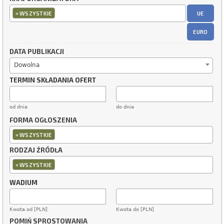
×
UE
WSZYSTKIE
EURO
DATA PUBLIKACJI
Dowolna
TERMIN SKŁADANIA OFERT
od dnia
do dnia
FORMA OGŁOSZENIA
×
WSZYSTKIE
RODZAJ ŹRÓDŁA
×
WSZYSTKIE
WADIUM
Kwota od [PLN]
Kwota do [PLN]
POMIŃ SPROSTOWANIA