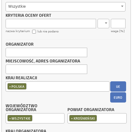
Wszystkie
KRYTERIA OCENY OFERT
nazwa kryterium
waga [%]
lub nie podano
ORGANIZATOR
MIEJSCOWOŚĆ, ADRES ORGANIZATORA
KRAJ REALIZACJI
×
UE
POLSKA
EURO
WOJEWÓDZTWO
ORGANIZATORA
POWIAT ORGANIZATORA
×
×
WSZYSTKIE
KROŚNIEŃSKI
KRAJ ORGANIZATORA