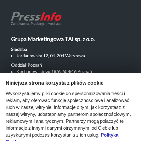
Grupa Marketingowa TAI sp. z o.o.
Siedziba
ul. Jordanowska 12, 04-204 Warszawa
Oddział Poznań
ul. Kochanowskiego 18/6, 60-846 Poznań
Menu
Niniejsza strona korzysta z plików cookie
O nas
Wykorzystujemy pliki cookie do spersonalizowania treści i
reklam, aby oferować funkcje społecznościowe i analizować
Rozwiązania
ruch w naszej witrynie. Informacje o tym, jak korzystasz z
Monitoring
naszej witryny, udostępniamy partnerom społecznościowym,
przetargów
reklamowym i analitycznym. Partnerzy mogą połączyć te
informacje z innymi danymi otrzymanymi od Ciebie lub
Raporty
uzyskanymi podczas korzystania z ich usług.
Polityka
przetargowe