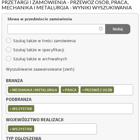
PRZETARGI I ZAMÓWIENIA - PRZEWÓZ OSÓB, PRACA,
MECHANIKA I METALURGIA - WYNIKI WYSZUKIWANIA
Słowa w przedmiocie zamówienia
Szukaj także w treści zamówienia
Szukaj także w specyfikacji
Szukaj także w archiwalnych
Wyszukiwanie zaawansowane [zwiń]
BRANŻA
×
×
×
MECHANIKA I METALURGIA
PRACA
PRZEWÓZ OSÓB
PODBRANŻA
×
WSZYSTKIE
WOJEWÓDZTWO REALIZACJI
×
WSZYSTKIE
TYP OGŁOSZENIA