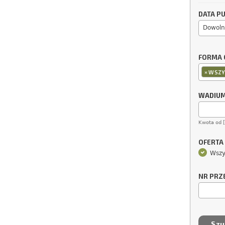
DATA PU
Dowoln
FORMA 
×
WSZY
WADIU
Kwota od 
OFERTA
Wszy
NR PRZ