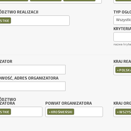
DZTWO REALIZACJI
TYP OGŁ
Wszystk
STKIE
KRYTERI
nazwa kryt
ZATOR
KRAJ REA
×
POLSK
OWOŚĆ, ADRES ORGANIZATORA
ÓDZTWO
ZATORA
POWIAT ORGANIZATORA
KRAJ OR
×
×
STKIE
KROŚNIEŃSKI
WSZYS