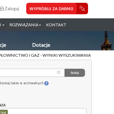
Zaloguj
WYPRÓBUJ ZA DARMO
H
ROZWIĄZANIA
KONTAKT
cje
Dotacje
IEPŁOWNICTWO I GAZ - WYNIKI WYSZUKIWANIA
Szukaj także w archiwalnych
NŻA
TKIE