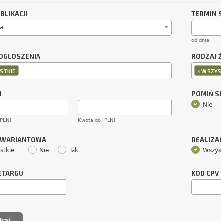
BLIKACJI
TERMIN 
a
od dnia
OGŁOSZENIA
RODZAJ 
×
STKIE
WSZYS
M
POMIŃ 
Nie
[PLN]
Kwota do [PLN]
 WARIANTOWA
REALIZA
stkie
Nie
Tak
Wszys
ETARGU
KOD CPV