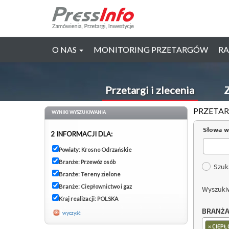
O NAS
MONITORING PRZETARGÓW
RA
Przetargi i zlecenia
Z
PRZETAR
WYNIKI WYSZUKIWANIA
Słowa w
2 INFORMACJI DLA:
Powiaty: Krosno Odrzańskie
Branże: Przewóz osób
Szuk
Branże: Tereny zielone
Branże: Ciepłownictwo i gaz
Wyszuki
Kraj realizacji: POLSKA
BRANŻ
wyczyść
×
CIEPŁ