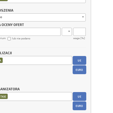
OSZENIA
ie
A OCENY OFERT
erium
waga [%]
lub nie podano
LIZACJI
UE
A
EURO
GANIZATORA
UE
TKIE
EURO