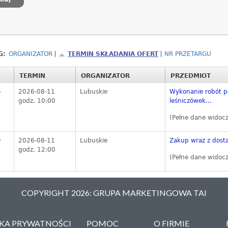
G:
ORGANIZATOR
TERMIN SKŁADANIA OFERT
NR PRZETARGU
TERMIN
ORGANIZATOR
PRZEDMIOT
6
2026-08-11
Lubuskie
Wykonanie robót p
godz. 10:00
leśniczówek...
(Pełne dane widoc
9
2026-08-11
Lubuskie
Zakup wraz z dost
godz. 12:00
(Pełne dane widoc
COPYRIGHT 2026: GRUPA MARKETINGOWA TAI
YKA PRYWATNOŚCI
POMOC
O FIRMIE