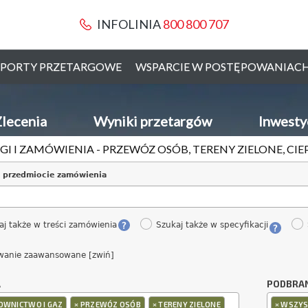
INFOLINIA
800 800 707
PORTY PRZETARGOWE
WSPARCIE W POSTĘPOWANIAC
lecenia
Wyniki przetargów
Inwesty
GI I ZAMÓWIENIA - PRZEWÓZ OSÓB, TERENY ZIELONE, C
 przedmiocie zamówienia
aj także w treści zamówienia
Szukaj także w specyfikacji
wanie zaawansowane [zwiń]
A
PODBRA
×
×
×
OWNICTWO I GAZ
PRZEWÓZ OSÓB
TERENY ZIELONE
WSZYS