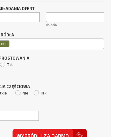
SKŁADANIA OFERT
do dnia
ŹRÓDŁA
TKIE
SPROSTOWANIA
Tak
CJA CZĘŚCIOWA
tkie
Nie
Tak
WYPRÓBUJ ZA DARMO