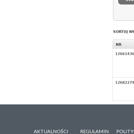
SORTUJ W
NR
1266143
1268227
AKTUALNOŚCI
REGULAMIN
POLIT